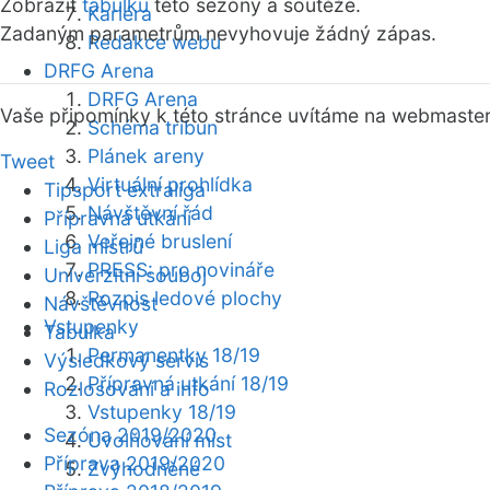
Zobrazit
tabulku
této sezóny a soutěže.
Kariéra
Zadaným parametrům nevyhovuje žádný zápas.
Redakce webu
DRFG Arena
DRFG Arena
Vaše připomínky k této stránce uvítáme na webmaste
Schéma tribun
Plánek areny
Tweet
Virtuální prohlídka
Tipsport extraliga
Návštěvní řád
Přípravná utkání
Veřejné bruslení
Liga mistrů
PRESS: pro novináře
Univerzitní souboj
Rozpis ledové plochy
Návštěvnost
Vstupenky
Tabulka
Permanentky 18/19
Výsledkový servis
Přípravná utkání 18/19
Rozlosování a info
Vstupenky 18/19
Sezóna 2019/2020
Uvolňování míst
Příprava 2019/2020
Zvýhodněné