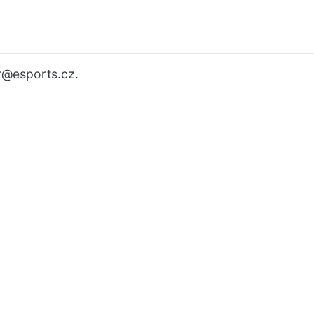
r
@esports.cz.