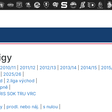
igy
2010/11
|
2011/12
|
2012/13
|
2013/14
|
2014/15
|
2015
|
2025/26
|
ed
|
2.liga východ
|
upně
|
RIS
SOK
TRU
VRC
dy
|
prodl. nebo náj.
|
s nulou
|