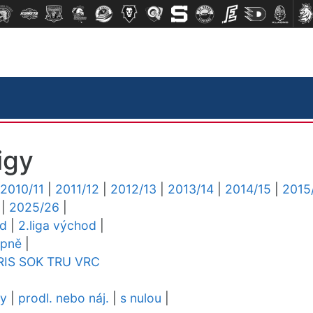
igy
2010/11
|
2011/12
|
2012/13
|
2013/14
|
2014/15
|
2015
|
2025/26
|
ed
|
2.liga východ
|
upně
|
RIS
SOK
TRU
VRC
dy
|
prodl. nebo náj.
|
s nulou
|