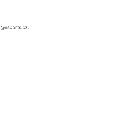
r
@esports.cz.