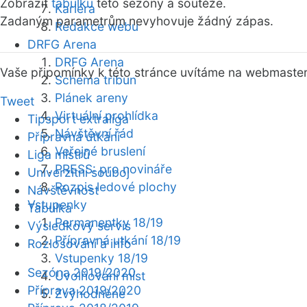
Zobrazit
tabulku
této sezóny a soutěže.
Kariéra
Zadaným parametrům nevyhovuje žádný zápas.
Redakce webu
DRFG Arena
DRFG Arena
Vaše připomínky k této stránce uvítáme na webmaste
Schéma tribun
Plánek areny
Tweet
Virtuální prohlídka
Tipsport extraliga
Návštěvní řád
Přípravná utkání
Veřejné bruslení
Liga mistrů
PRESS: pro novináře
Univerzitní souboj
Rozpis ledové plochy
Návštěvnost
Vstupenky
Tabulka
Permanentky 18/19
Výsledkový servis
Přípravná utkání 18/19
Rozlosování a info
Vstupenky 18/19
Sezóna 2019/2020
Uvolňování míst
Příprava 2019/2020
Zvýhodněné