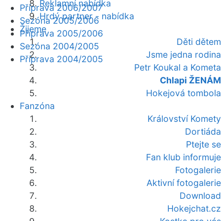
Reklamní nabídka
Příprava 2006/2007
Hrdý partner - nabídka
Sezóna 2005/2006
Žijeme
Příprava 2005/2006
Děti dětem
Sezóna 2004/2005
Jsme jedna rodina
Příprava 2004/2005
Petr Koukal a Kometa
Chlapi ŽENÁM
Hokejová tombola
Fanzóna
Království Komety
Dortiáda
Ptejte se
Fan klub informuje
Fotogalerie
Aktivní fotogalerie
Download
Hokejchat.cz