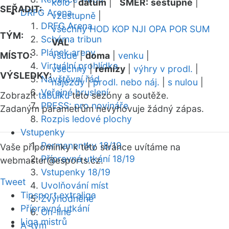
kolo
|
datum
|
SMĚR:
sestupně
|
SEŘADIT:
DRFG Arena
vzestupně
|
DRFG Arena
všechny
HOD
KOP
NJI
OPA
POR
SUM
TÝM:
Schéma tribun
VAL
Plánek areny
MÍSTO:
všude
|
doma
|
venku
|
Virtuální prohlídka
všechny
|
remízy
|
výhry v prodl.
|
VÝSLEDKY:
Návštěvní řád
nájezdy
|
prodl. nebo náj.
|
s nulou
|
Veřejné bruslení
Zobrazit
tabulku
této sezóny a soutěže.
PRESS: pro novináře
Zadaným parametrům nevyhovuje žádný zápas.
Rozpis ledové plochy
Vstupenky
Permanentky 18/19
Vaše připomínky k této stránce uvítáme na
Přípravná utkání 18/19
webmaster
@esports.cz.
Vstupenky 18/19
Tweet
Uvolňování míst
Tipsport extraliga
Zvýhodněné
Přípravná utkání
On-line
Liga mistrů
A-tým