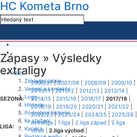
HC Kometa Brno
Zápasy »
Výsledky
extraligy
Klub
Základní údaje
2006/07
|
2007/08
|
2008/09
|
2009/10
|
Vedení a kontakty
2010/11
|
2011/12
|
2012/13
|
2013/14
|
Logo
SEZONA:
2014/15
|
2015/16
|
2016/17
|
2017/18
|
Historie
2018/19
|
2019/20
|
2020/21
|
2021/22
|
Podrobná historie
2022/23
|
2023/24
|
2024/25
|
2025/26
|
Ke stažení
extraliga
|
1.liga
|
2.liga západ
|
2.liga
LIGA:
Kariéra
střed
|
2.liga východ
|
Redakce webu