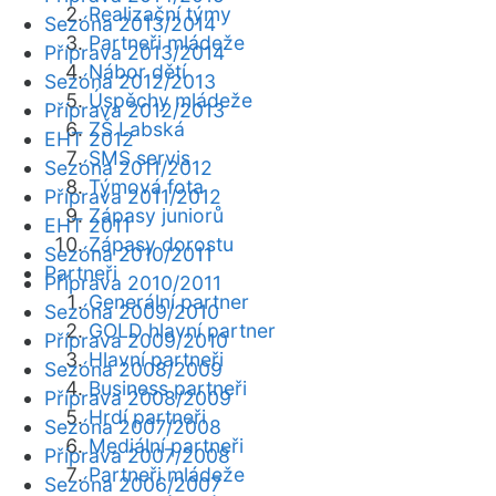
Realizační týmy
Sezóna 2013/2014
Partneři mládeže
Příprava 2013/2014
Nábor dětí
Sezóna 2012/2013
Úspěchy mládeže
Příprava 2012/2013
ZŠ Labská
EHT 2012
SMS servis
Sezóna 2011/2012
Týmová fota
Příprava 2011/2012
Zápasy juniorů
EHT 2011
Zápasy dorostu
Sezóna 2010/2011
Partneři
Příprava 2010/2011
Generální partner
Sezóna 2009/2010
GOLD hlavní partner
Příprava 2009/2010
Hlavní partneři
Sezóna 2008/2009
Business partneři
Příprava 2008/2009
Hrdí partneři
Sezóna 2007/2008
Mediální partneři
Příprava 2007/2008
Partneři mládeže
Sezóna 2006/2007