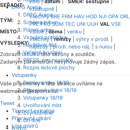
kolo
|
datum
|
SMĚR:
sestupně
|
SEŘADIT:
DRFG Arena
vzestupně
|
DRFG Arena
všechny
BRE
FRM
HAV
HOD
NJI
OPA
ORL
TÝM:
Schéma tribun
PRE
PRO
SUM
TEC
UNI
UUH
VAL
VSE
Plánek areny
MÍSTO:
všude
|
doma
|
venku
|
Virtuální prohlídka
všechny
|
remízy
|
výhry v prodl.
|
VÝSLEDKY:
Návštěvní řád
nájezdy
|
prodl. nebo náj.
|
s nulou
|
Veřejné bruslení
Zobrazit
tabulku
této sezóny a soutěže.
PRESS: pro novináře
Zadaným parametrům nevyhovuje žádný zápas.
Rozpis ledové plochy
Vstupenky
Permanentky 18/19
Vaše připomínky k této stránce uvítáme na
Přípravná utkání 18/19
webmaster
@esports.cz.
Vstupenky 18/19
Tweet
Uvolňování míst
Tipsport extraliga
Zvýhodněné
Přípravná utkání
On-line
Liga mistrů
A-tým