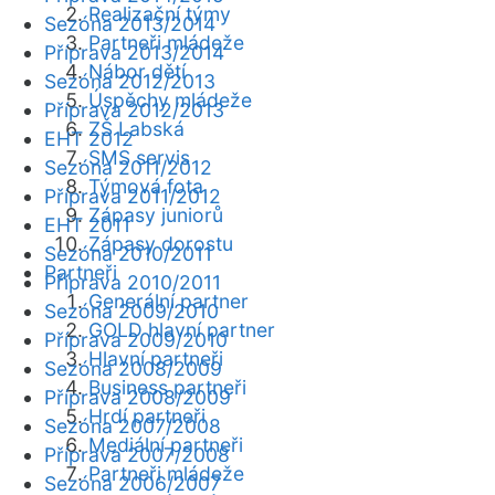
Realizační týmy
Sezóna 2013/2014
Partneři mládeže
Příprava 2013/2014
Nábor dětí
Sezóna 2012/2013
Úspěchy mládeže
Příprava 2012/2013
ZŠ Labská
EHT 2012
SMS servis
Sezóna 2011/2012
Týmová fota
Příprava 2011/2012
Zápasy juniorů
EHT 2011
Zápasy dorostu
Sezóna 2010/2011
Partneři
Příprava 2010/2011
Generální partner
Sezóna 2009/2010
GOLD hlavní partner
Příprava 2009/2010
Hlavní partneři
Sezóna 2008/2009
Business partneři
Příprava 2008/2009
Hrdí partneři
Sezóna 2007/2008
Mediální partneři
Příprava 2007/2008
Partneři mládeže
Sezóna 2006/2007