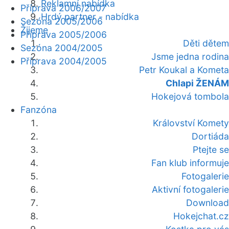
Reklamní nabídka
Příprava 2006/2007
Hrdý partner - nabídka
Sezóna 2005/2006
Žijeme
Příprava 2005/2006
Děti dětem
Sezóna 2004/2005
Jsme jedna rodina
Příprava 2004/2005
Petr Koukal a Kometa
Chlapi ŽENÁM
Hokejová tombola
Fanzóna
Království Komety
Dortiáda
Ptejte se
Fan klub informuje
Fotogalerie
Aktivní fotogalerie
Download
Hokejchat.cz