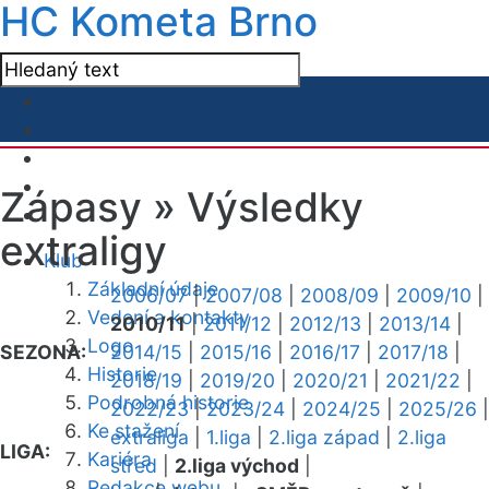
HC Kometa Brno
Zápasy »
Výsledky
extraligy
Klub
Základní údaje
2006/07
|
2007/08
|
2008/09
|
2009/10
|
Vedení a kontakty
2010/11
|
2011/12
|
2012/13
|
2013/14
|
Logo
SEZONA:
2014/15
|
2015/16
|
2016/17
|
2017/18
|
Historie
2018/19
|
2019/20
|
2020/21
|
2021/22
|
Podrobná historie
2022/23
|
2023/24
|
2024/25
|
2025/26
|
Ke stažení
extraliga
|
1.liga
|
2.liga západ
|
2.liga
LIGA:
Kariéra
střed
|
2.liga východ
|
Redakce webu