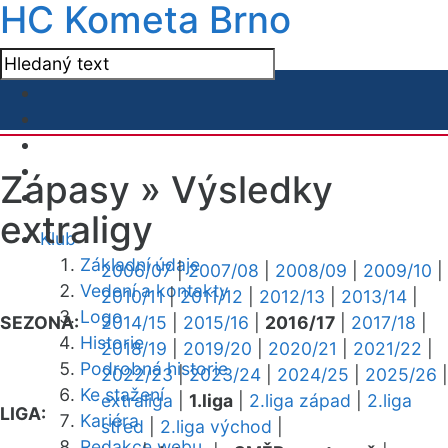
HC Kometa Brno
Zápasy »
Výsledky
extraligy
Klub
Základní údaje
2006/07
|
2007/08
|
2008/09
|
2009/10
|
Vedení a kontakty
2010/11
|
2011/12
|
2012/13
|
2013/14
|
Logo
SEZONA:
2014/15
|
2015/16
|
2016/17
|
2017/18
|
Historie
2018/19
|
2019/20
|
2020/21
|
2021/22
|
Podrobná historie
2022/23
|
2023/24
|
2024/25
|
2025/26
|
Ke stažení
extraliga
|
1.liga
|
2.liga západ
|
2.liga
LIGA:
Kariéra
střed
|
2.liga východ
|
Redakce webu