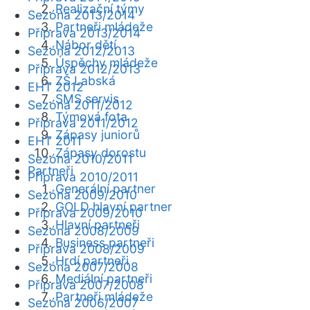
Realizační týmy
Sezóna 2013/2014
Partneři mládeže
Příprava 2013/2014
Nábor dětí
Sezóna 2012/2013
Úspěchy mládeže
Příprava 2012/2013
ZŠ Labská
EHT 2012
SMS servis
Sezóna 2011/2012
Týmová fota
Příprava 2011/2012
Zápasy juniorů
EHT 2011
Zápasy dorostu
Sezóna 2010/2011
Partneři
Příprava 2010/2011
Generální partner
Sezóna 2009/2010
GOLD hlavní partner
Příprava 2009/2010
Hlavní partneři
Sezóna 2008/2009
Business partneři
Příprava 2008/2009
Hrdí partneři
Sezóna 2007/2008
Mediální partneři
Příprava 2007/2008
Partneři mládeže
Sezóna 2006/2007