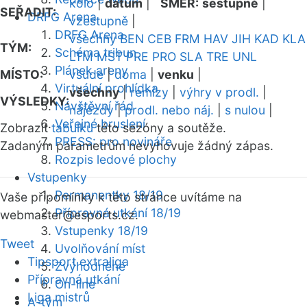
kolo
|
datum
|
SMĚR:
sestupně
|
SEŘADIT:
DRFG Arena
vzestupně
|
DRFG Arena
všechny
BEN
CEB
FRM
HAV
JIH
KAD
KLA
TÝM:
Schéma tribun
LTM
MST
PRE
PRO
SLA
TRE
UNL
Plánek areny
MÍSTO:
všude
|
doma
|
venku
|
Virtuální prohlídka
všechny
|
remízy
|
výhry v prodl.
|
VÝSLEDKY:
Návštěvní řád
nájezdy
|
prodl. nebo náj.
|
s nulou
|
Veřejné bruslení
Zobrazit
tabulku
této sezóny a soutěže.
PRESS: pro novináře
Zadaným parametrům nevyhovuje žádný zápas.
Rozpis ledové plochy
Vstupenky
Permanentky 18/19
Vaše připomínky k této stránce uvítáme na
Přípravná utkání 18/19
webmaster
@esports.cz.
Vstupenky 18/19
Tweet
Uvolňování míst
Tipsport extraliga
Zvýhodněné
Přípravná utkání
On-line
Liga mistrů
A-tým