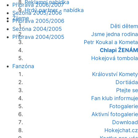
Reklamní nabídka
Příprava 2006/2007
Hrdý partner - nabídka
Sezóna 2005/2006
Žijeme
Příprava 2005/2006
Děti dětem
Sezóna 2004/2005
Jsme jedna rodina
Příprava 2004/2005
Petr Koukal a Kometa
Chlapi ŽENÁM
Hokejová tombola
Fanzóna
Království Komety
Dortiáda
Ptejte se
Fan klub informuje
Fotogalerie
Aktivní fotogalerie
Download
Hokejchat.cz