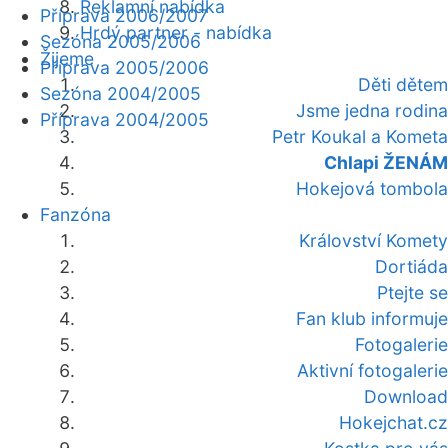
Reklamní nabídka
Příprava 2006/2007
Hrdý partner - nabídka
Sezóna 2005/2006
Žijeme
Příprava 2005/2006
Děti dětem
Sezóna 2004/2005
Jsme jedna rodina
Příprava 2004/2005
Petr Koukal a Kometa
Chlapi ŽENÁM
Hokejová tombola
Fanzóna
Království Komety
Dortiáda
Ptejte se
Fan klub informuje
Fotogalerie
Aktivní fotogalerie
Download
Hokejchat.cz