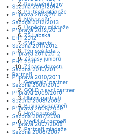
Realizační týmy
Sezóna 2013/2014
Partneři mládeže
Příprava 2013/2014
Nábor dětí
Sezóna 2012/2013
Úspěchy mládeže
Příprava 2012/2013
ZŠ Labská
EHT 2012
SMS servis
Sezóna 2011/2012
Týmová fota
Příprava 2011/2012
Zápasy juniorů
EHT 2011
Zápasy dorostu
Sezóna 2010/2011
Partneři
Příprava 2010/2011
Generální partner
Sezóna 2009/2010
GOLD hlavní partner
Příprava 2009/2010
Hlavní partneři
Sezóna 2008/2009
Business partneři
Příprava 2008/2009
Hrdí partneři
Sezóna 2007/2008
Mediální partneři
Příprava 2007/2008
Partneři mládeže
Sezóna 2006/2007