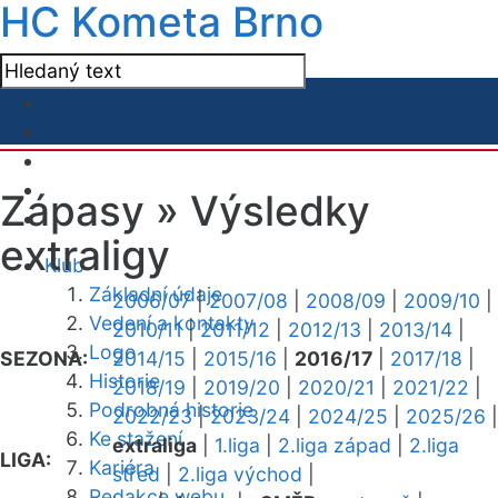
HC Kometa Brno
Zápasy »
Výsledky
extraligy
Klub
Základní údaje
2006/07
|
2007/08
|
2008/09
|
2009/10
|
Vedení a kontakty
2010/11
|
2011/12
|
2012/13
|
2013/14
|
Logo
SEZONA:
2014/15
|
2015/16
|
2016/17
|
2017/18
|
Historie
2018/19
|
2019/20
|
2020/21
|
2021/22
|
Podrobná historie
2022/23
|
2023/24
|
2024/25
|
2025/26
|
Ke stažení
extraliga
|
1.liga
|
2.liga západ
|
2.liga
LIGA:
Kariéra
střed
|
2.liga východ
|
Redakce webu