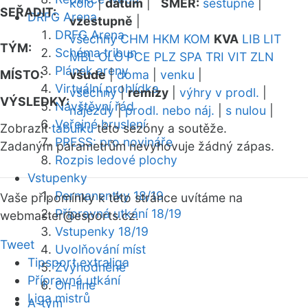
kolo
|
datum
|
SMĚR:
sestupně
|
SEŘADIT:
DRFG Arena
vzestupně
|
DRFG Arena
všechny
CHM
HKM
KOM
KVA
LIB
LIT
TÝM:
Schéma tribun
MBL
OLO
PCE
PLZ
SPA
TRI
VIT
ZLN
Plánek areny
MÍSTO:
všude
|
doma
|
venku
|
Virtuální prohlídka
všechny
|
remízy
|
výhry v prodl.
|
VÝSLEDKY:
Návštěvní řád
nájezdy
|
prodl. nebo náj.
|
s nulou
|
Veřejné bruslení
Zobrazit
tabulku
této sezóny a soutěže.
PRESS: pro novináře
Zadaným parametrům nevyhovuje žádný zápas.
Rozpis ledové plochy
Vstupenky
Permanentky 18/19
Vaše připomínky k této stránce uvítáme na
Přípravná utkání 18/19
webmaster
@esports.cz.
Vstupenky 18/19
Tweet
Uvolňování míst
Tipsport extraliga
Zvýhodněné
Přípravná utkání
On-line
Liga mistrů
A-tým