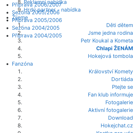
Reklamní nabídka
Příprava 2006/2007
Hrdý partner - nabídka
Sezóna 2005/2006
Žijeme
Příprava 2005/2006
Děti dětem
Sezóna 2004/2005
Jsme jedna rodina
Příprava 2004/2005
Petr Koukal a Kometa
Chlapi ŽENÁM
Hokejová tombola
Fanzóna
Království Komety
Dortiáda
Ptejte se
Fan klub informuje
Fotogalerie
Aktivní fotogalerie
Download
Hokejchat.cz