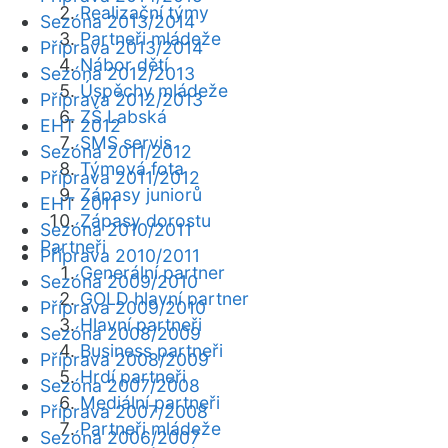
Realizační týmy
Sezóna 2013/2014
Partneři mládeže
Příprava 2013/2014
Nábor dětí
Sezóna 2012/2013
Úspěchy mládeže
Příprava 2012/2013
ZŠ Labská
EHT 2012
SMS servis
Sezóna 2011/2012
Týmová fota
Příprava 2011/2012
Zápasy juniorů
EHT 2011
Zápasy dorostu
Sezóna 2010/2011
Partneři
Příprava 2010/2011
Generální partner
Sezóna 2009/2010
GOLD hlavní partner
Příprava 2009/2010
Hlavní partneři
Sezóna 2008/2009
Business partneři
Příprava 2008/2009
Hrdí partneři
Sezóna 2007/2008
Mediální partneři
Příprava 2007/2008
Partneři mládeže
Sezóna 2006/2007