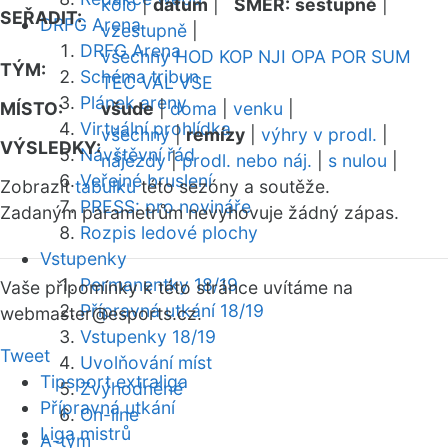
kolo
|
datum
|
SMĚR:
sestupně
|
SEŘADIT:
DRFG Arena
vzestupně
|
DRFG Arena
všechny
HOD
KOP
NJI
OPA
POR
SUM
TÝM:
Schéma tribun
TEC
VAL
VSE
Plánek areny
MÍSTO:
všude
|
doma
|
venku
|
Virtuální prohlídka
všechny
|
remízy
|
výhry v prodl.
|
VÝSLEDKY:
Návštěvní řád
nájezdy
|
prodl. nebo náj.
|
s nulou
|
Veřejné bruslení
Zobrazit
tabulku
této sezóny a soutěže.
PRESS: pro novináře
Zadaným parametrům nevyhovuje žádný zápas.
Rozpis ledové plochy
Vstupenky
Permanentky 18/19
Vaše připomínky k této stránce uvítáme na
Přípravná utkání 18/19
webmaster
@esports.cz.
Vstupenky 18/19
Tweet
Uvolňování míst
Tipsport extraliga
Zvýhodněné
Přípravná utkání
On-line
Liga mistrů
A-tým