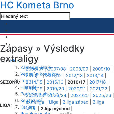
HC Kometa Brno
Zápasy »
Výsledky
extraligy
Klub
Základní údaje
2006/07
|
2007/08
|
2008/09
|
2009/10
|
Vedení a kontakty
2010/11
|
2011/12
|
2012/13
|
2013/14
|
Logo
SEZONA:
2014/15
|
2015/16
|
2016/17
|
2017/18
|
Historie
2018/19
|
2019/20
|
2020/21
|
2021/22
|
Podrobná historie
2022/23
|
2023/24
|
2024/25
|
2025/26
|
Ke stažení
extraliga
|
1.liga
|
2.liga západ
|
2.liga
LIGA:
Kariéra
střed
|
2.liga východ
|
Redakce webu