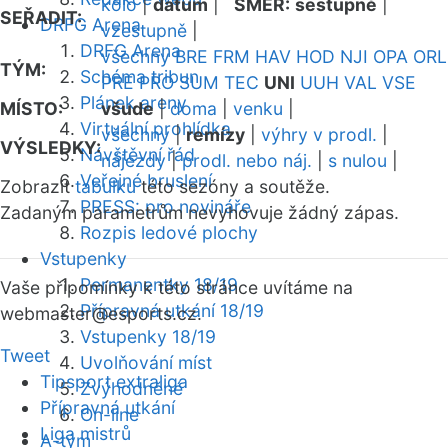
kolo
|
datum
|
SMĚR:
sestupně
|
SEŘADIT:
DRFG Arena
vzestupně
|
DRFG Arena
všechny
BRE
FRM
HAV
HOD
NJI
OPA
ORL
TÝM:
Schéma tribun
PRE
PRO
SUM
TEC
UNI
UUH
VAL
VSE
Plánek areny
MÍSTO:
všude
|
doma
|
venku
|
Virtuální prohlídka
všechny
|
remízy
|
výhry v prodl.
|
VÝSLEDKY:
Návštěvní řád
nájezdy
|
prodl. nebo náj.
|
s nulou
|
Veřejné bruslení
Zobrazit
tabulku
této sezóny a soutěže.
PRESS: pro novináře
Zadaným parametrům nevyhovuje žádný zápas.
Rozpis ledové plochy
Vstupenky
Permanentky 18/19
Vaše připomínky k této stránce uvítáme na
Přípravná utkání 18/19
webmaster
@esports.cz.
Vstupenky 18/19
Tweet
Uvolňování míst
Tipsport extraliga
Zvýhodněné
Přípravná utkání
On-line
Liga mistrů
A-tým