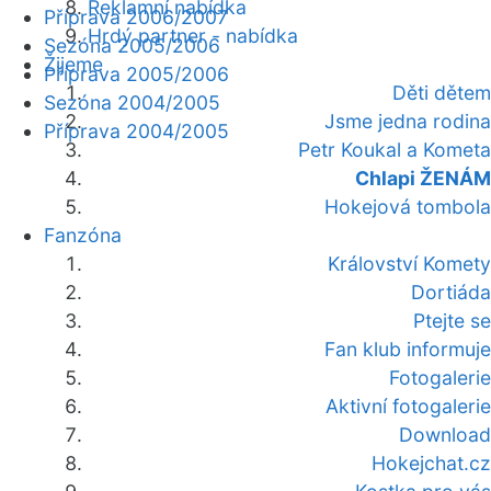
Reklamní nabídka
Příprava 2006/2007
Hrdý partner - nabídka
Sezóna 2005/2006
Žijeme
Příprava 2005/2006
Děti dětem
Sezóna 2004/2005
Jsme jedna rodina
Příprava 2004/2005
Petr Koukal a Kometa
Chlapi ŽENÁM
Hokejová tombola
Fanzóna
Království Komety
Dortiáda
Ptejte se
Fan klub informuje
Fotogalerie
Aktivní fotogalerie
Download
Hokejchat.cz