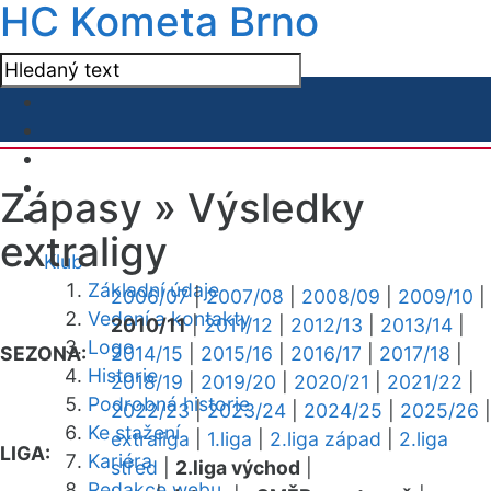
HC Kometa Brno
Zápasy »
Výsledky
extraligy
Klub
Základní údaje
2006/07
|
2007/08
|
2008/09
|
2009/10
|
Vedení a kontakty
2010/11
|
2011/12
|
2012/13
|
2013/14
|
Logo
SEZONA:
2014/15
|
2015/16
|
2016/17
|
2017/18
|
Historie
2018/19
|
2019/20
|
2020/21
|
2021/22
|
Podrobná historie
2022/23
|
2023/24
|
2024/25
|
2025/26
|
Ke stažení
extraliga
|
1.liga
|
2.liga západ
|
2.liga
LIGA:
Kariéra
střed
|
2.liga východ
|
Redakce webu