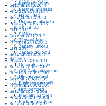
Realizační týmy
Sezóna 2013/2014
Partneři mládeže
Příprava 2013/2014
Nábor dětí
Sezóna 2012/2013
Úspěchy mládeže
Příprava 2012/2013
ZŠ Labská
EHT 2012
SMS servis
Sezóna 2011/2012
Týmová fota
Příprava 2011/2012
Zápasy juniorů
EHT 2011
Zápasy dorostu
Sezóna 2010/2011
Partneři
Příprava 2010/2011
Generální partner
Sezóna 2009/2010
GOLD hlavní partner
Příprava 2009/2010
Hlavní partneři
Sezóna 2008/2009
Business partneři
Příprava 2008/2009
Hrdí partneři
Sezóna 2007/2008
Mediální partneři
Příprava 2007/2008
Partneři mládeže
Sezóna 2006/2007