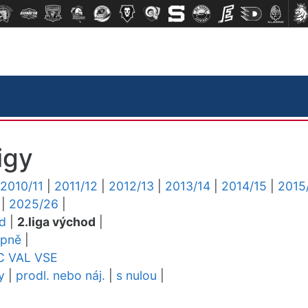
igy
2010/11
|
2011/12
|
2012/13
|
2013/14
|
2014/15
|
2015
|
2025/26
|
ed
|
2.liga východ
|
upně
|
C
VAL
VSE
y
|
prodl. nebo náj.
|
s nulou
|