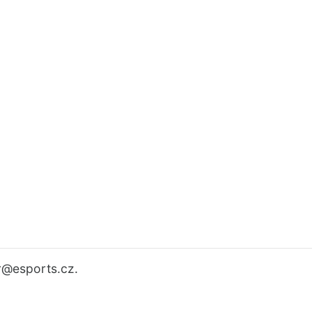
r
@esports.cz.