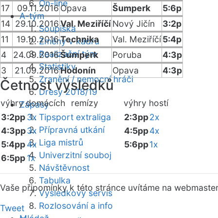
On-line
17
09.11.2016
Opava
Šumperk
5:6p
A-tým
14
29.10.2016
Val. Meziříčí
Nový Jičín
3:2p
Soupiska
11
19.10.2016
Technika
Val. Meziříčí
5:4p
Změny v kádru
Realizační tým
4
24.09.2016
Šumperk
Poruba
4:3p
Statistiky
3
21.09.2016
Hodonín
Opava
4:3p
Zranění / nemocní hráči
Četnost výsledků
Dresy 2018/19
výhry domácích
remízy
výhry hostí
Zápasy
3:2pp
3x
Tipsport extraliga
2:3pp
2x
Přípravná utkání
4:3pp
3x
4:5pp
4x
Liga mistrů
5:4pp
4x
5:6pp
1x
Univerzitní souboj
6:5pp
1x
Návštěvnost
Tabulka
Vaše připomínky k této stránce uvítáme na webmaste
Výsledkový servis
Rozlosování a info
Tweet