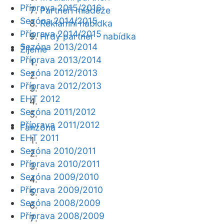
Příprava 2015/2016
Partneři mládeže
Sezóna 2014/2015
Reklamní nabídka
Příprava 2014/2015
Hrdý partner - nabídka
Sezóna 2013/2014
Žijeme
Příprava 2013/2014
Sezóna 2012/2013
Příprava 2012/2013
EHT 2012
Sezóna 2011/2012
Příprava 2011/2012
Fanzóna
EHT 2011
Sezóna 2010/2011
Příprava 2010/2011
Sezóna 2009/2010
Příprava 2009/2010
Sezóna 2008/2009
Příprava 2008/2009