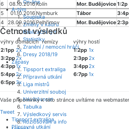
On-line
6
08.10.2016
Kolín
Mor. Budějovice
1:2p
A-tým
5
01.10.2016
Nymburk
Tábor
3:4p
Soupiska
4
28.09.2016
Pelhřimov
Mor. Budějovice
2:3p
Změny v kádru
Četnost výsledků
Realizační tým
Statistiky
výhry domácích
remízy
výhry hostí
Zranění / nemocní hráči
2:1pp
2x
1:2pp
1x
Dresy 2018/19
3:2pp
2x
2:3pp
2x
Zápasy
4:3pp
1x
3:4pp
2x
Tipsport extraliga
5:4pp
2x
6:7pp
1x
Přípravná utkání
6:5pp
3x
Liga mistrů
Univerzitní souboj
Návštěvnost
Vaše připomínky k této stránce uvítáme na webmaste
Tabulka
Tweet
Výsledkový servis
Tipsport extraliga
Rozlosování a info
Přípravná utkání