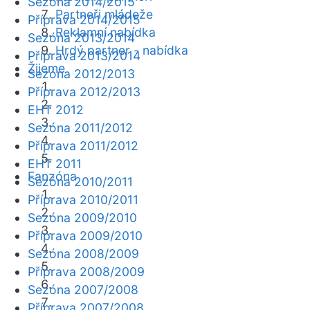
Sezóna 2014/2015
Partneři mládeže
Příprava 2014/2015
Reklamní nabídka
Sezóna 2013/2014
Hrdý partner - nabídka
Příprava 2013/2014
Žijeme
Sezóna 2012/2013
Příprava 2012/2013
EHT 2012
Sezóna 2011/2012
Příprava 2011/2012
EHT 2011
Fanzóna
Sezóna 2010/2011
Příprava 2010/2011
Sezóna 2009/2010
Příprava 2009/2010
Sezóna 2008/2009
Příprava 2008/2009
Sezóna 2007/2008
Příprava 2007/2008