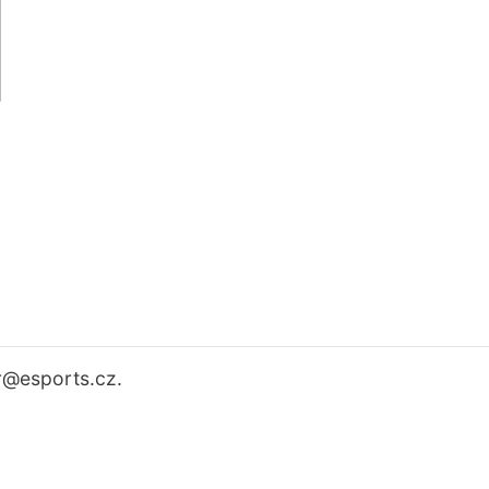
r
@esports.cz.