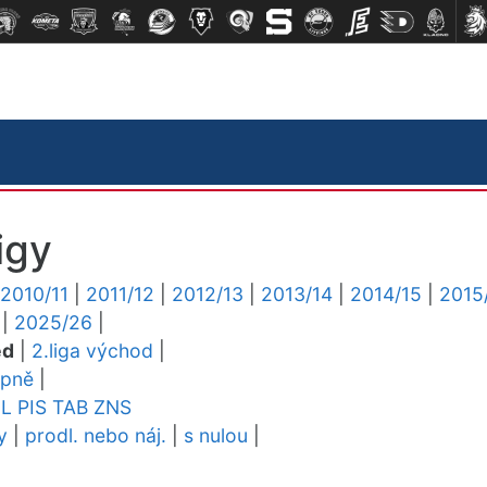
igy
2010/11
|
2011/12
|
2012/13
|
2013/14
|
2014/15
|
2015
|
2025/26
|
ed
|
2.liga východ
|
upně
|
EL
PIS
TAB
ZNS
y
|
prodl. nebo náj.
|
s nulou
|