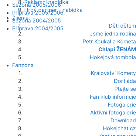
Reklamní nabídka
Sezóna 2005/2006
Hrdý partner - nabídka
Příprava 2005/2006
Žijeme
Sezóna 2004/2005
Děti dětem
Příprava 2004/2005
Jsme jedna rodina
Petr Koukal a Kometa
Chlapi ŽENÁM
Hokejová tombola
Fanzóna
Království Komety
Dortiáda
Ptejte se
Fan klub informuje
Fotogalerie
Aktivní fotogalerie
Download
Hokejchat.cz