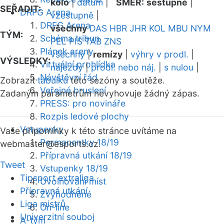
kolo
|
datum
|
SMĚR:
sestupně
|
SEŘADIT:
DRFG Arena
vzestupně
|
DRFG Arena
všechny
DAS
HBR
JHR
KOL
MBU
NYM
TÝM:
Schéma tribun
PEL
PIS
TAB
ZNS
Plánek areny
všechny
|
remízy
|
výhry v prodl.
|
VÝSLEDKY:
Virtuální prohlídka
nájezdy
|
prodl. nebo náj.
|
s nulou
|
Návštěvní řád
Zobrazit
tabulku
této sezóny a soutěže.
Veřejné bruslení
Zadaným parametrům nevyhovuje žádný zápas.
PRESS: pro novináře
Rozpis ledové plochy
Vstupenky
Vaše připomínky k této stránce uvítáme na
Permanentky 18/19
webmaster
@esports.cz.
Přípravná utkání 18/19
Tweet
Vstupenky 18/19
Tipsport extraliga
Uvolňování míst
Přípravná utkání
Zvýhodněné
Liga mistrů
On-line
Univerzitní souboj
A-tým