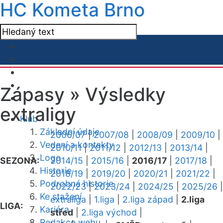
HC Kometa Brno
Zápasy »
Výsledky
extraligy
Klub
Základní údaje
2006/07
|
2007/08
|
2008/09
|
2009/10
|
Vedení a kontakty
2010/11
|
2011/12
|
2012/13
|
2013/14
|
Logo
SEZONA:
2014/15
|
2015/16
|
2016/17
|
2017/18
|
Historie
2018/19
|
2019/20
|
2020/21
|
2021/22
|
Podrobná historie
2022/23
|
2023/24
|
2024/25
|
2025/26
|
Ke stažení
extraliga
|
1.liga
|
2.liga západ
|
2.liga
LIGA:
Kariéra
střed
|
2.liga východ
|
Redakce webu