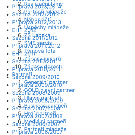
Realizační týmy
Příprava 2013/2014
Partneři mládeže
Sezóna 2012/2013
Nábor dětí
Příprava 2012/2013
Úspěchy mládeže
EHT 2012
ZŠ Labská
Sezóna 2011/2012
SMS servis
Příprava 2011/2012
Týmová fota
EHT 2011
Zápasy juniorů
Sezóna 2010/2011
Zápasy dorostu
Příprava 2010/2011
Partneři
Sezóna 2009/2010
Generální partner
Příprava 2009/2010
GOLD hlavní partner
Sezóna 2008/2009
Hlavní partneři
Příprava 2008/2009
Business partneři
Sezóna 2007/2008
Hrdí partneři
Příprava 2007/2008
Mediální partneři
Sezóna 2006/2007
Partneři mládeže
Příprava 2006/2007