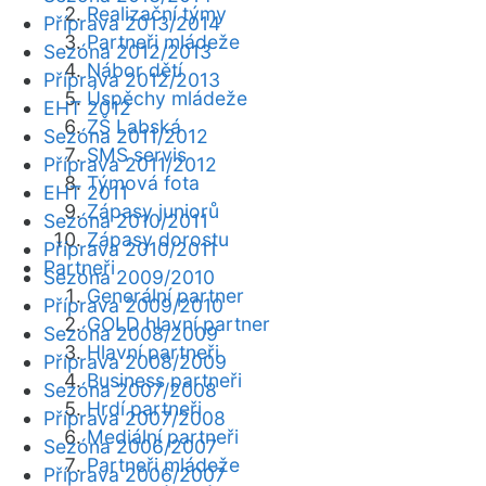
Realizační týmy
Příprava 2013/2014
Partneři mládeže
Sezóna 2012/2013
Nábor dětí
Příprava 2012/2013
Úspěchy mládeže
EHT 2012
ZŠ Labská
Sezóna 2011/2012
SMS servis
Příprava 2011/2012
Týmová fota
EHT 2011
Zápasy juniorů
Sezóna 2010/2011
Zápasy dorostu
Příprava 2010/2011
Partneři
Sezóna 2009/2010
Generální partner
Příprava 2009/2010
GOLD hlavní partner
Sezóna 2008/2009
Hlavní partneři
Příprava 2008/2009
Business partneři
Sezóna 2007/2008
Hrdí partneři
Příprava 2007/2008
Mediální partneři
Sezóna 2006/2007
Partneři mládeže
Příprava 2006/2007