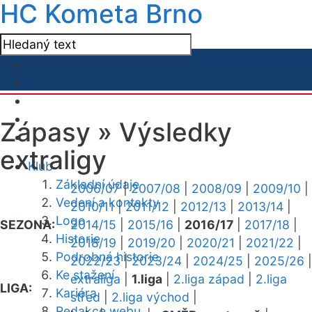
HC Kometa Brno
Zápasy »
Výsledky
extraligy
Klub
Základní údaje
2006/07
|
2007/08
|
2008/09
|
2009/10
|
Vedení a kontakty
2010/11
|
2011/12
|
2012/13
|
2013/14
|
Logo
SEZONA:
2014/15
|
2015/16
|
2016/17
|
2017/18
|
Historie
2018/19
|
2019/20
|
2020/21
|
2021/22
|
Podrobná historie
2022/23
|
2023/24
|
2024/25
|
2025/26
|
Ke stažení
extraliga
|
1.liga
|
2.liga západ
|
2.liga
LIGA:
Kariéra
střed
|
2.liga východ
|
Redakce webu