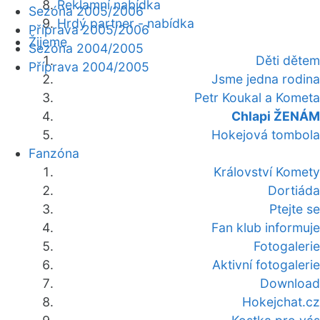
Reklamní nabídka
Sezóna 2005/2006
Hrdý partner - nabídka
Příprava 2005/2006
Žijeme
Sezóna 2004/2005
Děti dětem
Příprava 2004/2005
Jsme jedna rodina
Petr Koukal a Kometa
Chlapi ŽENÁM
Hokejová tombola
Fanzóna
Království Komety
Dortiáda
Ptejte se
Fan klub informuje
Fotogalerie
Aktivní fotogalerie
Download
Hokejchat.cz