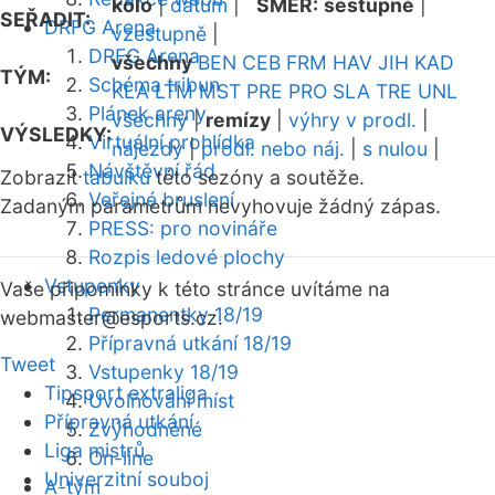
kolo
|
datum
|
SMĚR:
sestupně
|
SEŘADIT:
DRFG Arena
vzestupně
|
DRFG Arena
všechny
BEN
CEB
FRM
HAV
JIH
KAD
TÝM:
Schéma tribun
KLA
LTM
MST
PRE
PRO
SLA
TRE
UNL
Plánek areny
všechny
|
remízy
|
výhry v prodl.
|
VÝSLEDKY:
Virtuální prohlídka
nájezdy
|
prodl. nebo náj.
|
s nulou
|
Návštěvní řád
Zobrazit
tabulku
této sezóny a soutěže.
Veřejné bruslení
Zadaným parametrům nevyhovuje žádný zápas.
PRESS: pro novináře
Rozpis ledové plochy
Vstupenky
Vaše připomínky k této stránce uvítáme na
Permanentky 18/19
webmaster
@esports.cz.
Přípravná utkání 18/19
Tweet
Vstupenky 18/19
Tipsport extraliga
Uvolňování míst
Přípravná utkání
Zvýhodněné
Liga mistrů
On-line
Univerzitní souboj
A-tým