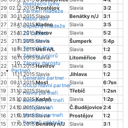
Realizační týmy
29
02.12.2015
Prostějov
Slavia
3:2
Partneři mládeže
28
30.11.2015
Slavia
Benátky n/J
3:1
Nábor dětí
27
28.11.2015
Kladno
Slavia
3:5
Úspěchy mládeže
26
25.11.2015
Přerov
Slavia
5:2
ZŠ Labská
SMS servis
25
21.11.2015
Slavia
Šumperk
5:4p
Týmová fota
24
18.11.2015
Ústí n/L
Slavia
1:2
Zápasy juniorů
23
16.11.2015
Slavia
Litoměřice
6:2
Zápasy dorostu
22
14.11.2015
Havířov
Slavia
5:3
Partneři
21
11.11.2015
Slavia
Jihlava
1:2
Generální partner
20
09.11.2015
Most
Slavia
6:7sn
GOLD hlavní partner
19
31.10.2015
Slavia
Třebíč
1:2sn
Hlavní partneři
18
28.10.2015
Kadaň
Slavia
1:2p
Business partneři
17
24.10.2015
Slavia
Č.Budějovice
2:4
Hrdí partneři
Mediální partneři
16
21.10.2015
Slavia
Prostějov
1:2
Partneři mládeže
15
17.10.2015
Benátky n/J
Slavia
3:1