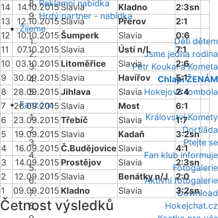
Reklamní nabídka
14
14.10.2015
Slavia
Kladno
2:3sn
Hrdý partner - nabídka
13
12.10.2015
Slavia
Přerov
2:1
Žijeme
12
10.10.2015
Šumperk
Slavia
0:6
Děti dětem
11
07.10.2015
Slavia
Ústí n/L
7:1
Jsme jedna rodina
10
03.10.2015
Litoměřice
Slavia
2:6
Petr Koukal a Kometa
9
30.09.2015
Slavia
Havířov
5:1
Chlapi ŽENÁM
8
28.09.2015
Jihlava
Slavia
Hokejová tombola
2:4
Fanzóna
7
26.09.2015
Slavia
Most
6:1
Království Komety
6
23.09.2015
Třebíč
Slavia
1:7
Dortiáda
5
19.09.2015
Slavia
Kadaň
3:2sn
Ptejte se
4
16.09.2015
Č.Budějovice
Slavia
4:1
Fan klub informuje
3
14.09.2015
Prostějov
Slavia
2:3sn
Fotogalerie
2
12.09.2015
Slavia
Benátky n/J
2:0
Aktivní fotogalerie
1
09.09.2015
Kladno
Slavia
3:2sn
Download
Četnost výsledků
Hokejchat.cz