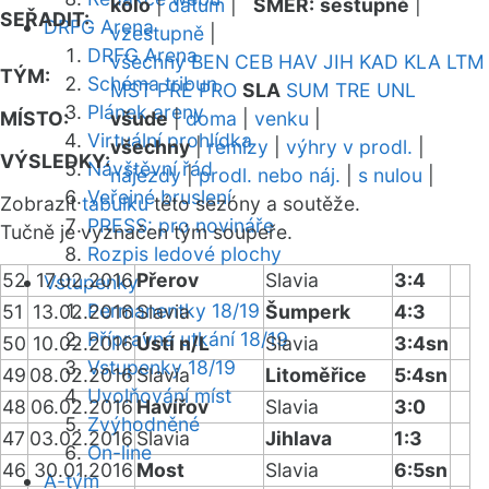
kolo
|
datum
|
SMĚR:
sestupně
|
SEŘADIT:
DRFG Arena
vzestupně
|
DRFG Arena
všechny
BEN
CEB
HAV
JIH
KAD
KLA
LTM
TÝM:
Schéma tribun
MST
PRE
PRO
SLA
SUM
TRE
UNL
Plánek areny
MÍSTO:
všude
|
doma
|
venku
|
Virtuální prohlídka
všechny
|
remízy
|
výhry v prodl.
|
VÝSLEDKY:
Návštěvní řád
nájezdy
|
prodl. nebo náj.
|
s nulou
|
Veřejné bruslení
Zobrazit
tabulku
této sezóny a soutěže.
PRESS: pro novináře
Tučně je vyznačen tým soupeře.
Rozpis ledové plochy
52
17.02.2016
Přerov
Slavia
3:4
Vstupenky
Permanentky 18/19
51
13.02.2016
Slavia
Šumperk
4:3
Přípravná utkání 18/19
50
10.02.2016
Ústí n/L
Slavia
3:4sn
Vstupenky 18/19
49
08.02.2016
Slavia
Litoměřice
5:4sn
Uvolňování míst
48
06.02.2016
Havířov
Slavia
3:0
Zvýhodněné
47
03.02.2016
Slavia
Jihlava
1:3
On-line
46
30.01.2016
Most
Slavia
6:5sn
A-tým