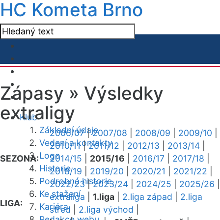
HC Kometa Brno
Zápasy »
Výsledky
extraligy
Klub
Základní údaje
2006/07
|
2007/08
|
2008/09
|
2009/10
|
Vedení a kontakty
2010/11
|
2011/12
|
2012/13
|
2013/14
|
Logo
SEZONA:
2014/15
|
2015/16
|
2016/17
|
2017/18
|
Historie
2018/19
|
2019/20
|
2020/21
|
2021/22
|
Podrobná historie
2022/23
|
2023/24
|
2024/25
|
2025/26
|
Ke stažení
extraliga
|
1.liga
|
2.liga západ
|
2.liga
LIGA:
Kariéra
střed
|
2.liga východ
|
Redakce webu