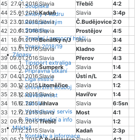
45
27.01.2016
Slavia
Třebíč
4:2
Soupiska
44
25.01.2016
Kadaň
Slavia
3:4p
Změny v kádru
43
23.01.2016
Slavia
Č.Budějovice
2:0
Realizační tým
Statistiky
42
20.01.2016
Slavia
Prostějov
4:5
Zranění / nemocní hráči
41
16.01.2016
Benátky n/J
Slavia
3:4
Dresy 2018/19
40
13.01.2016
Slavia
Kladno
4:2
Zápasy
39
09.01.2016
Slavia
Přerov
4:3
Tipsport extraliga
38
06.01.2016
Šumperk
Slavia
1:4
Přípravná utkání
37
04.01.2016
Slavia
Ústí n/L
2:4
Liga mistrů
36
30.12.2015
Litoměřice
Slavia
1:2
Univerzitní souboj
35
28.12.2015
Slavia
Havířov
1:4
Návštěvnost
34
16.12.2015
Tabulka
Jihlava
Slavia
6:5sn
Výsledkový servis
33
12.12.2015
Slavia
Most
4:1
Rozlosování a info
32
09.12.2015
Třebíč
Slavia
1:2
Mládež
31
07.12.2015
Slavia
Kadaň
2:3p
Kontakty a informace
30
05.12.2015
Č.Budějovice
Slavia
4:2