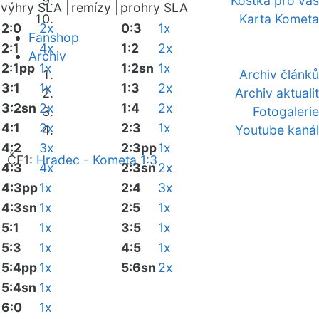
Kostka pro vás
výhry SLA |
remízy |
prohry SLA
Karta Kometa
2:0
2x
0:3
1x
Fanshop
2:1
4x
1:2
2x
Archiv
2:1pp
1x
1:2sn
1x
Archiv článků
3:1
1x
1:3
2x
Archiv aktualit
3:2sn
2x
1:4
2x
Fotogalerie
4:1
2x
2:3
1x
Youtube kanál
4:2
3x
2:3pp
1x
ČF1:
Hradec - Kometa 1:3
4:3
4x
2:3sn
2x
4:3pp
1x
2:4
3x
4:3sn
1x
2:5
1x
5:1
1x
3:5
1x
5:3
1x
4:5
1x
5:4pp
1x
5:6sn
2x
5:4sn
1x
6:0
1x