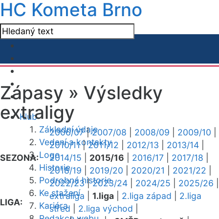
HC Kometa Brno
Zápasy »
Výsledky
extraligy
Klub
Základní údaje
2006/07
|
2007/08
|
2008/09
|
2009/10
|
Vedení a kontakty
2010/11
|
2011/12
|
2012/13
|
2013/14
|
Logo
SEZONA:
2014/15
|
2015/16
|
2016/17
|
2017/18
|
Historie
2018/19
|
2019/20
|
2020/21
|
2021/22
|
Podrobná historie
2022/23
|
2023/24
|
2024/25
|
2025/26
|
Ke stažení
extraliga
|
1.liga
|
2.liga západ
|
2.liga
LIGA:
Kariéra
střed
|
2.liga východ
|
Redakce webu