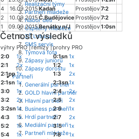
Realizační týmy
4
16.09.2015
Kadaň
Prostějov
7:2
Partneři mládeže
2
10.09.2015
Č.Budějovice
Prostějov
7:2
Nábor dětí
1
09.09.2015
Benátky n/J
Prostějov
1:0sn
Úspěchy mládeže
Četnost výsledků
ZŠ Labská
SMS servis
výhry PRO |
remízy |
prohry PRO
Týmová fota
2:0
1x
0:1sn
1x
Zápasy juniorů
2:1
2x
1:2
1x
Zápasy dorostu
2:1pp
1x
1:3
2x
Partneři
2:1sn
1x
2:3sn
1x
Generální partner
3:0
1x
2:4
2x
GOLD hlavní partner
3:2
2x
2:5
2x
Hlavní partneři
3:2sn
1x
2:6
1x
Business partneři
Hrdí partneři
4:3
1x
2:7
2x
Mediální partneři
5:2
1x
3:5
1x
Partneři mládeže
5:4
1x
7:8
1x