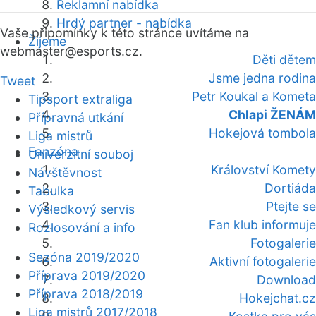
Reklamní nabídka
Hrdý partner - nabídka
Vaše připomínky k této stránce uvítáme na
Žijeme
webmaster
@esports.cz.
Děti dětem
Jsme jedna rodina
Tweet
Petr Koukal a Kometa
Tipsport extraliga
Chlapi ŽENÁM
Přípravná utkání
Hokejová tombola
Liga mistrů
Fanzóna
Univerzitní souboj
Království Komety
Návštěvnost
Dortiáda
Tabulka
Ptejte se
Výsledkový servis
Fan klub informuje
Rozlosování a info
Fotogalerie
Sezóna 2019/2020
Aktivní fotogalerie
Příprava 2019/2020
Download
Příprava 2018/2019
Hokejchat.cz
Liga mistrů 2017/2018