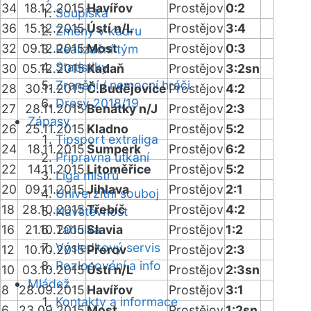
34
18.12.2015
Havířov
Prostějov
0:2
Soupiska
36
15.12.2015
Ústí n/L
Prostějov
3:4
Změny v kádru
32
09.12.2015
Most
Prostějov
0:3
Realizační tým
Statistiky
30
05.12.2015
Kadaň
Prostějov
3:2sn
Zranění / nemocní hráči
28
30.11.2015
Č.Budějovice
Prostějov
4:2
Dresy 2018/19
27
28.11.2015
Benátky n/J
Prostějov
2:3
Zápasy
26
25.11.2015
Kladno
Prostějov
5:2
Tipsport extraliga
24
18.11.2015
Šumperk
Prostějov
6:2
Přípravná utkání
22
14.11.2015
Litoměřice
Prostějov
5:2
Liga mistrů
20
09.11.2015
Jihlava
Prostějov
2:1
Univerzitní souboj
18
28.10.2015
Třebíč
Prostějov
4:2
Návštěvnost
16
21.10.2015
Tabulka
Slavia
Prostějov
1:2
Výsledkový servis
12
10.10.2015
Přerov
Prostějov
2:3
Rozlosování a info
10
03.10.2015
Ústí n/L
Prostějov
2:3sn
Mládež
8
28.09.2015
Havířov
Prostějov
3:1
Kontakty a informace
6
23.09.2015
Most
Prostějov
1:2sn