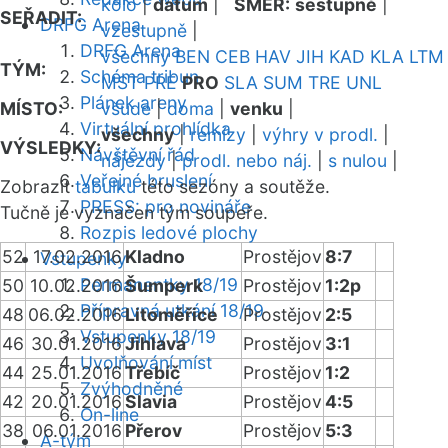
kolo
|
datum
|
SMĚR:
sestupně
|
SEŘADIT:
DRFG Arena
vzestupně
|
DRFG Arena
všechny
BEN
CEB
HAV
JIH
KAD
KLA
LTM
TÝM:
Schéma tribun
MST
PRE
PRO
SLA
SUM
TRE
UNL
Plánek areny
MÍSTO:
všude
|
doma
|
venku
|
Virtuální prohlídka
všechny
|
remízy
|
výhry v prodl.
|
VÝSLEDKY:
Návštěvní řád
nájezdy
|
prodl. nebo náj.
|
s nulou
|
Veřejné bruslení
Zobrazit
tabulku
této sezóny a soutěže.
PRESS: pro novináře
Tučně je vyznačen tým soupeře.
Rozpis ledové plochy
52
17.02.2016
Kladno
Prostějov
8:7
Vstupenky
Permanentky 18/19
50
10.02.2016
Šumperk
Prostějov
1:2p
Přípravná utkání 18/19
48
06.02.2016
Litoměřice
Prostějov
2:5
Vstupenky 18/19
46
30.01.2016
Jihlava
Prostějov
3:1
Uvolňování míst
44
25.01.2016
Třebíč
Prostějov
1:2
Zvýhodněné
42
20.01.2016
Slavia
Prostějov
4:5
On-line
38
06.01.2016
Přerov
Prostějov
5:3
A-tým