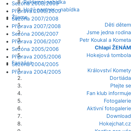
Reklamní nabídka
Sezóna 2008/2009
Hrdý partner - nabídka
Příprava 2008/2009
Žijeme
Sezóna 2007/2008
Děti dětem
Příprava 2007/2008
Jsme jedna rodina
Sezóna 2006/2007
Petr Koukal a Kometa
Příprava 2006/2007
Chlapi ŽENÁM
Sezóna 2005/2006
Hokejová tombola
Příprava 2005/2006
Fanzóna
Sezóna 2004/2005
Království Komety
Příprava 2004/2005
Dortiáda
Ptejte se
Fan klub informuje
Fotogalerie
Aktivní fotogalerie
Download
Hokejchat.cz