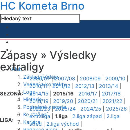
HC Kometa Brno
Zápasy »
Výsledky
extraligy
Klub
Základní údaje
2006/07
|
2007/08
|
2008/09
|
2009/10
|
Vedení a kontakty
2010/11
|
2011/12
|
2012/13
|
2013/14
|
Logo
SEZONA:
2014/15
|
2015/16
|
2016/17
|
2017/18
|
Historie
2018/19
|
2019/20
|
2020/21
|
2021/22
|
Podrobná historie
2022/23
|
2023/24
|
2024/25
|
2025/26
|
Ke stažení
extraliga
|
1.liga
|
2.liga západ
|
2.liga
LIGA:
Kariéra
střed
|
2.liga východ
|
Redakce webu