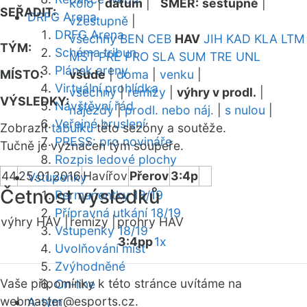
kolo
|
datum
|
SMĚR:
sestupně
|
SEŘADIT:
DRFG Arena
vzestupně
|
DRFG Arena
všechny
BEN
CEB
HAV
JIH
KAD
KLA
LTM
TÝM:
Schéma tribun
MST
PRE
PRO
SLA
SUM
TRE
UNL
Plánek areny
MÍSTO:
všude
|
doma
|
venku
|
Virtuální prohlídka
všechny
|
remízy
|
výhry v prodl.
|
VÝSLEDKY:
Návštěvní řád
nájezdy
|
prodl. nebo náj.
|
s nulou
|
Veřejné bruslení
Zobrazit
tabulku
této sezóny a soutěže.
PRESS: pro novináře
Tučně je vyznačen tým soupeře.
Rozpis ledové plochy
44
25.01.2016
Havířov
Přerov
3:4p
Vstupenky
Četnost výsledků
Permanentky 18/19
Přípravná utkání 18/19
výhry HAV |
remízy |
prohry HAV
Vstupenky 18/19
3:4pp
1x
Uvolňování míst
Zvýhodněné
Vaše připomínky k této stránce uvítáme na
On-line
webmaster
@esports.cz.
A-tým