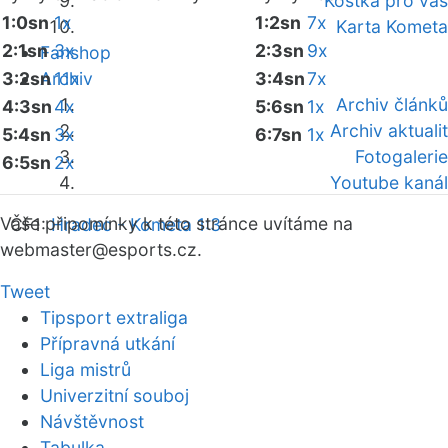
Kostka pro vás
1:0sn
1x
1:2sn
7x
Karta Kometa
2:1sn
3x
2:3sn
9x
Fanshop
3:2sn
Archiv
11x
3:4sn
7x
Archiv článků
4:3sn
4x
5:6sn
1x
Archiv aktualit
5:4sn
3x
6:7sn
1x
Fotogalerie
6:5sn
2x
Youtube kanál
Vaše připomínky k této stránce uvítáme na
ČF1:
Hradec - Kometa 1:3
webmaster
@esports.cz.
Tweet
Tipsport extraliga
Přípravná utkání
Liga mistrů
Univerzitní souboj
Návštěvnost
Tabulka