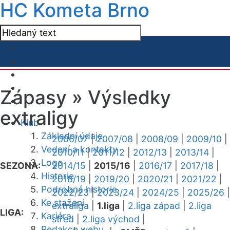
HC Kometa Brno
Zápasy »
Výsledky
extraligy
Klub
Základní údaje
2006/07
|
2007/08
|
2008/09
|
2009/10
|
Vedení a kontakty
2010/11
|
2011/12
|
2012/13
|
2013/14
|
Logo
SEZONA:
2014/15
|
2015/16
|
2016/17
|
2017/18
|
Historie
2018/19
|
2019/20
|
2020/21
|
2021/22
|
Podrobná historie
2022/23
|
2023/24
|
2024/25
|
2025/26
|
Ke stažení
extraliga
|
1.liga
|
2.liga západ
|
2.liga
LIGA:
Kariéra
střed
|
2.liga východ
|
Redakce webu