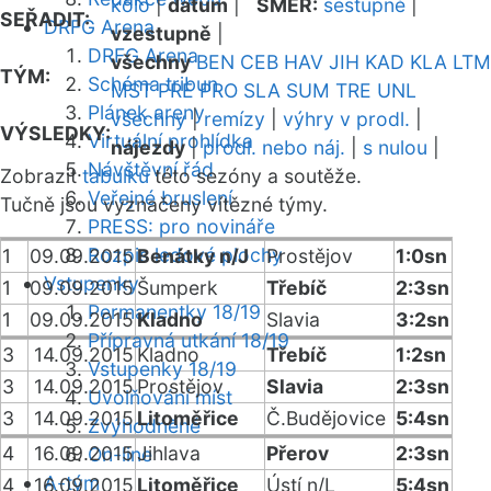
kolo
|
datum
|
SMĚR:
sestupně
|
SEŘADIT:
DRFG Arena
vzestupně
|
DRFG Arena
všechny
BEN
CEB
HAV
JIH
KAD
KLA
LTM
TÝM:
Schéma tribun
MST
PRE
PRO
SLA
SUM
TRE
UNL
Plánek areny
všechny
|
remízy
|
výhry v prodl.
|
VÝSLEDKY:
Virtuální prohlídka
nájezdy
|
prodl. nebo náj.
|
s nulou
|
Návštěvní řád
Zobrazit
tabulku
této sezóny a soutěže.
Veřejné bruslení
Tučně jsou vyznačeny vítězné týmy.
PRESS: pro novináře
Rozpis ledové plochy
1
09.09.2015
Benátky n/J
Prostějov
1:0sn
Vstupenky
1
09.09.2015
Šumperk
Třebíč
2:3sn
Permanentky 18/19
1
09.09.2015
Kladno
Slavia
3:2sn
Přípravná utkání 18/19
3
14.09.2015
Kladno
Třebíč
1:2sn
Vstupenky 18/19
3
14.09.2015
Prostějov
Slavia
2:3sn
Uvolňování míst
3
14.09.2015
Litoměřice
Č.Budějovice
5:4sn
Zvýhodněné
4
16.09.2015
Jihlava
Přerov
2:3sn
On-line
A-tým
4
16.09.2015
Litoměřice
Ústí n/L
5:4sn