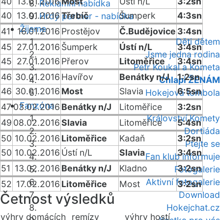
40
13.01.2016
Most
Ústí n/L
3:2sn
Reklamní nabídka
40
13.01.2016
Třebíč
Šumperk
4:3sn
Hrdý partner - nabídka
Žijeme
41
16.01.2016
Prostějov
Č.Budějovice
3:4sn
Děti dětem
45
27.01.2016
Šumperk
Ústí n/L
3:4sn
Jsme jedna rodina
45
27.01.2016
Přerov
Litoměřice
3:4sn
Petr Koukal a Kometa
46
30.01.2016
Havířov
Benátky n/J
1:2sn
Chlapi ŽENÁM
46
30.01.2016
Most
Slavia
6:5sn
Hokejová tombola
Fanzóna
47
03.02.2016
Benátky n/J
Litoměřice
3:2sn
Království Komety
49
08.02.2016
Slavia
Litoměřice
5:4sn
Dortiáda
50
10.02.2016
Litoměřice
Kadaň
3:2sn
Ptejte se
50
10.02.2016
Ústí n/L
Slavia
3:4sn
Fan klub informuje
51
13.02.2016
Benátky n/J
Kladno
3:2sn
Fotogalerie
Aktivní fotogalerie
52
17.02.2016
Litoměřice
Most
3:2sn
Download
Četnost výsledků
Hokejchat.cz
výhry domácích
remízy
výhry hostí