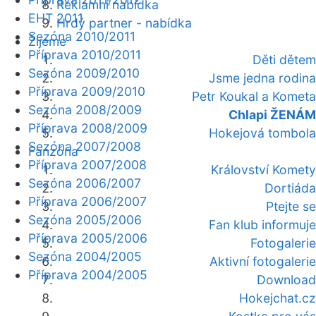
Reklamní nabídka
EHT 2011
Hrdý partner - nabídka
Sezóna 2010/2011
Žijeme
Příprava 2010/2011
Děti dětem
Sezóna 2009/2010
Jsme jedna rodina
Příprava 2009/2010
Petr Koukal a Kometa
Sezóna 2008/2009
Chlapi ŽENÁM
Příprava 2008/2009
Hokejová tombola
Sezóna 2007/2008
Fanzóna
Příprava 2007/2008
Království Komety
Sezóna 2006/2007
Dortiáda
Příprava 2006/2007
Ptejte se
Sezóna 2005/2006
Fan klub informuje
Příprava 2005/2006
Fotogalerie
Sezóna 2004/2005
Aktivní fotogalerie
Příprava 2004/2005
Download
Hokejchat.cz