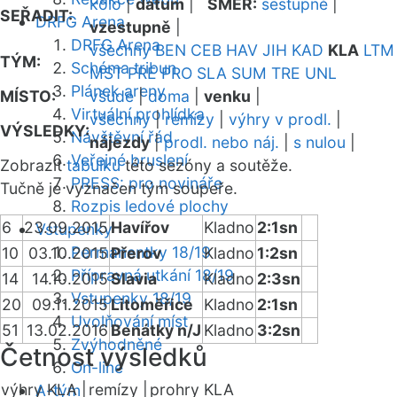
kolo
|
datum
|
SMĚR:
sestupně
|
SEŘADIT:
DRFG Arena
vzestupně
|
DRFG Arena
všechny
BEN
CEB
HAV
JIH
KAD
KLA
LTM
TÝM:
Schéma tribun
MST
PRE
PRO
SLA
SUM
TRE
UNL
Plánek areny
MÍSTO:
všude
|
doma
|
venku
|
Virtuální prohlídka
všechny
|
remízy
|
výhry v prodl.
|
VÝSLEDKY:
Návštěvní řád
nájezdy
|
prodl. nebo náj.
|
s nulou
|
Veřejné bruslení
Zobrazit
tabulku
této sezóny a soutěže.
PRESS: pro novináře
Tučně je vyznačen tým soupeře.
Rozpis ledové plochy
6
23.09.2015
Havířov
Kladno
2:1sn
Vstupenky
Permanentky 18/19
10
03.10.2015
Přerov
Kladno
1:2sn
Přípravná utkání 18/19
14
14.10.2015
Slavia
Kladno
2:3sn
Vstupenky 18/19
20
09.11.2015
Litoměřice
Kladno
2:1sn
Uvolňování míst
51
13.02.2016
Benátky n/J
Kladno
3:2sn
Zvýhodněné
Četnost výsledků
On-line
výhry KLA |
remízy |
prohry KLA
A-tým