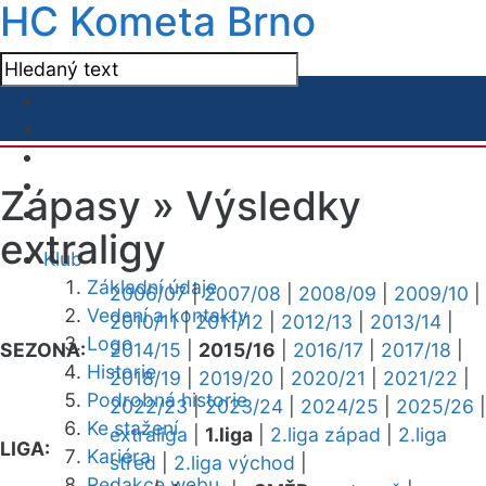
HC Kometa Brno
Zápasy »
Výsledky
extraligy
Klub
Základní údaje
2006/07
|
2007/08
|
2008/09
|
2009/10
|
Vedení a kontakty
2010/11
|
2011/12
|
2012/13
|
2013/14
|
Logo
SEZONA:
2014/15
|
2015/16
|
2016/17
|
2017/18
|
Historie
2018/19
|
2019/20
|
2020/21
|
2021/22
|
Podrobná historie
2022/23
|
2023/24
|
2024/25
|
2025/26
|
Ke stažení
extraliga
|
1.liga
|
2.liga západ
|
2.liga
LIGA:
Kariéra
střed
|
2.liga východ
|
Redakce webu