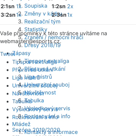
Soupiska
2:1sn
1x
1:2sn
2x
Změny v kádru
3:2sn
1x
2:3sn
1x
Realizační tým
Statistiky
Vaše připomínky k této stránce uvítáme na
Zranění / nemocní hráči
webmaster
@esports.cz.
Dresy 2018/19
Zápasy
Tweet
Tipsport extraliga
Tipsport extraliga
Přípravná utkání
Přípravná utkání
Liga mistrů
Liga mistrů
Univerzitní souboj
Univerzitní souboj
Návštěvnost
Návštěvnost
Tabulka
Tabulka
Výsledkový servis
Výsledkový servis
Rozlosování a info
Rozlosování a info
Mládež
Sezóna 2019/2020
Kontakty a informace