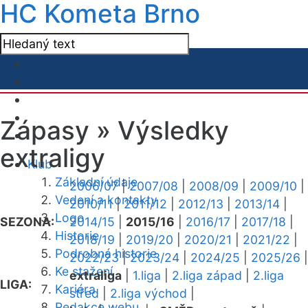
HC Kometa Brno
Zápasy »
Výsledky
extraligy
Klub
Základní údaje
2006/07
|
2007/08
|
2008/09
|
2009/10
|
Vedení a kontakty
2010/11
|
2011/12
|
2012/13
|
2013/14
|
Logo
SEZONA:
2014/15
|
2015/16
|
2016/17
|
2017/18
|
Historie
2018/19
|
2019/20
|
2020/21
|
2021/22
|
Podrobná historie
2022/23
|
2023/24
|
2024/25
|
2025/26
|
Ke stažení
extraliga
|
1.liga
|
2.liga západ
|
2.liga
LIGA:
Kariéra
střed
|
2.liga východ
|
Redakce webu