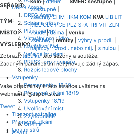
kolo
|
datum
|
SMĚR:
sestupně
|
SEŘADIT:
DRFG Arena
vzestupně
|
DRFG Arena
všechny
CHM
HKM
KOM
KVA
LIB
LIT
TÝM:
Schéma tribun
MBL
OLO
PCE
PLZ
SPA
TRI
VIT
ZLN
Plánek areny
MÍSTO:
všude
|
doma
|
venku
|
Virtuální prohlídka
všechny
|
remízy
|
výhry v prodl.
|
VÝSLEDKY:
Návštěvní řád
nájezdy
|
prodl. nebo náj.
|
s nulou
|
Veřejné bruslení
Zobrazit
tabulku
této sezóny a soutěže.
PRESS: pro novináře
Zadaným parametrům nevyhovuje žádný zápas.
Rozpis ledové plochy
Vstupenky
Permanentky 18/19
Vaše připomínky k této stránce uvítáme na
Přípravná utkání 18/19
webmaster
@esports.cz.
Vstupenky 18/19
Tweet
Uvolňování míst
Tipsport extraliga
Zvýhodněné
Přípravná utkání
On-line
Liga mistrů
A-tým