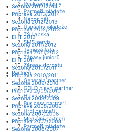
Realizační týmy
Sezóna 2013/2014
Partneři mládeže
Příprava 2013/2014
Nábor dětí
Sezóna 2012/2013
Úspěchy mládeže
Příprava 2012/2013
ZŠ Labská
EHT 2012
SMS servis
Sezóna 2011/2012
Týmová fota
Příprava 2011/2012
Zápasy juniorů
EHT 2011
Zápasy dorostu
Sezóna 2010/2011
Partneři
Příprava 2010/2011
Generální partner
Sezóna 2009/2010
GOLD hlavní partner
Příprava 2009/2010
Hlavní partneři
Sezóna 2008/2009
Business partneři
Příprava 2008/2009
Hrdí partneři
Sezóna 2007/2008
Mediální partneři
Příprava 2007/2008
Partneři mládeže
Sezóna 2006/2007