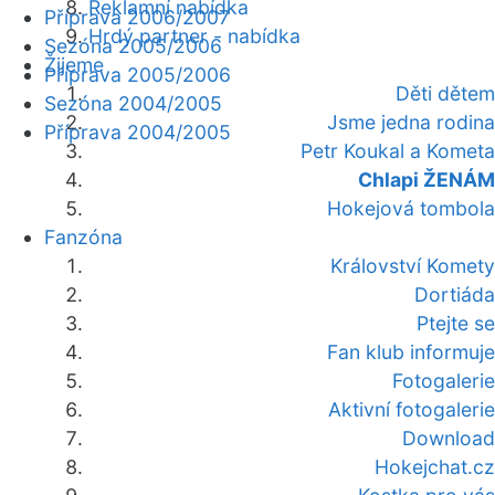
Reklamní nabídka
Příprava 2006/2007
Hrdý partner - nabídka
Sezóna 2005/2006
Žijeme
Příprava 2005/2006
Děti dětem
Sezóna 2004/2005
Jsme jedna rodina
Příprava 2004/2005
Petr Koukal a Kometa
Chlapi ŽENÁM
Hokejová tombola
Fanzóna
Království Komety
Dortiáda
Ptejte se
Fan klub informuje
Fotogalerie
Aktivní fotogalerie
Download
Hokejchat.cz