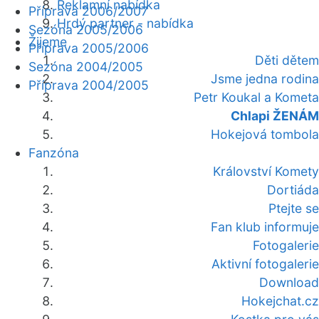
Reklamní nabídka
Příprava 2006/2007
Hrdý partner - nabídka
Sezóna 2005/2006
Žijeme
Příprava 2005/2006
Děti dětem
Sezóna 2004/2005
Jsme jedna rodina
Příprava 2004/2005
Petr Koukal a Kometa
Chlapi ŽENÁM
Hokejová tombola
Fanzóna
Království Komety
Dortiáda
Ptejte se
Fan klub informuje
Fotogalerie
Aktivní fotogalerie
Download
Hokejchat.cz