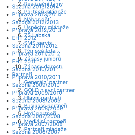
Realizační týmy
Sezóna 2013/2014
Partneři mládeže
Příprava 2013/2014
Nábor dětí
Sezóna 2012/2013
Úspěchy mládeže
Příprava 2012/2013
ZŠ Labská
EHT 2012
SMS servis
Sezóna 2011/2012
Týmová fota
Příprava 2011/2012
Zápasy juniorů
EHT 2011
Zápasy dorostu
Sezóna 2010/2011
Partneři
Příprava 2010/2011
Generální partner
Sezóna 2009/2010
GOLD hlavní partner
Příprava 2009/2010
Hlavní partneři
Sezóna 2008/2009
Business partneři
Příprava 2008/2009
Hrdí partneři
Sezóna 2007/2008
Mediální partneři
Příprava 2007/2008
Partneři mládeže
Sezóna 2006/2007