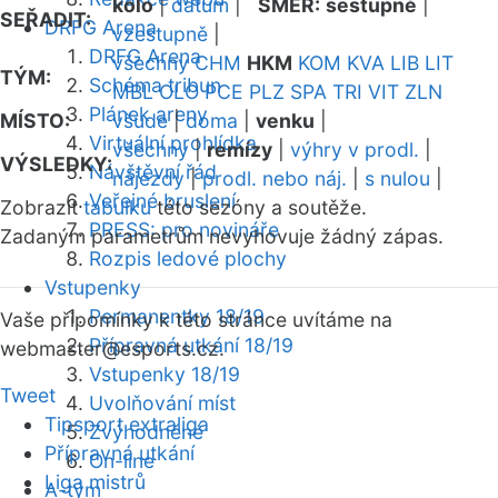
kolo
|
datum
|
SMĚR:
sestupně
|
SEŘADIT:
DRFG Arena
vzestupně
|
DRFG Arena
všechny
CHM
HKM
KOM
KVA
LIB
LIT
TÝM:
Schéma tribun
MBL
OLO
PCE
PLZ
SPA
TRI
VIT
ZLN
Plánek areny
MÍSTO:
všude
|
doma
|
venku
|
Virtuální prohlídka
všechny
|
remízy
|
výhry v prodl.
|
VÝSLEDKY:
Návštěvní řád
nájezdy
|
prodl. nebo náj.
|
s nulou
|
Veřejné bruslení
Zobrazit
tabulku
této sezóny a soutěže.
PRESS: pro novináře
Zadaným parametrům nevyhovuje žádný zápas.
Rozpis ledové plochy
Vstupenky
Permanentky 18/19
Vaše připomínky k této stránce uvítáme na
Přípravná utkání 18/19
webmaster
@esports.cz.
Vstupenky 18/19
Tweet
Uvolňování míst
Tipsport extraliga
Zvýhodněné
Přípravná utkání
On-line
Liga mistrů
A-tým