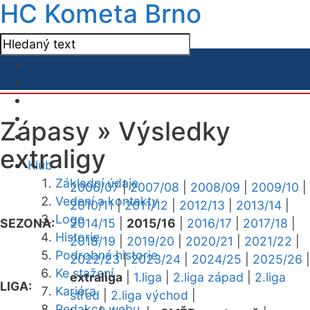
HC Kometa Brno
Zápasy »
Výsledky
extraligy
Klub
Základní údaje
2006/07
|
2007/08
|
2008/09
|
2009/10
|
Vedení a kontakty
2010/11
|
2011/12
|
2012/13
|
2013/14
|
Logo
SEZONA:
2014/15
|
2015/16
|
2016/17
|
2017/18
|
Historie
2018/19
|
2019/20
|
2020/21
|
2021/22
|
Podrobná historie
2022/23
|
2023/24
|
2024/25
|
2025/26
|
Ke stažení
extraliga
|
1.liga
|
2.liga západ
|
2.liga
LIGA:
Kariéra
střed
|
2.liga východ
|
Redakce webu