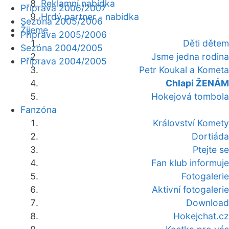
Reklamní nabídka
Příprava 2006/2007
Hrdý partner - nabídka
Sezóna 2005/2006
Žijeme
Příprava 2005/2006
Děti dětem
Sezóna 2004/2005
Jsme jedna rodina
Příprava 2004/2005
Petr Koukal a Kometa
Chlapi ŽENÁM
Hokejová tombola
Fanzóna
Království Komety
Dortiáda
Ptejte se
Fan klub informuje
Fotogalerie
Aktivní fotogalerie
Download
Hokejchat.cz