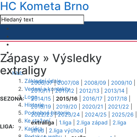
HC Kometa Brno
Zápasy »
Výsledky
extraligy
Klub
Základní údaje
2006/07
|
2007/08
|
2008/09
|
2009/10
|
Vedení a kontakty
2010/11
|
2011/12
|
2012/13
|
2013/14
|
Logo
SEZONA:
2014/15
|
2015/16
|
2016/17
|
2017/18
|
Historie
2018/19
|
2019/20
|
2020/21
|
2021/22
|
Podrobná historie
2022/23
|
2023/24
|
2024/25
|
2025/26
|
Ke stažení
extraliga
|
1.liga
|
2.liga západ
|
2.liga
LIGA:
Kariéra
střed
|
2.liga východ
|
Redakce webu