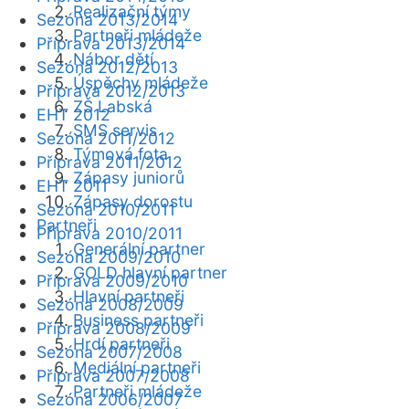
Realizační týmy
Sezóna 2013/2014
Partneři mládeže
Příprava 2013/2014
Nábor dětí
Sezóna 2012/2013
Úspěchy mládeže
Příprava 2012/2013
ZŠ Labská
EHT 2012
SMS servis
Sezóna 2011/2012
Týmová fota
Příprava 2011/2012
Zápasy juniorů
EHT 2011
Zápasy dorostu
Sezóna 2010/2011
Partneři
Příprava 2010/2011
Generální partner
Sezóna 2009/2010
GOLD hlavní partner
Příprava 2009/2010
Hlavní partneři
Sezóna 2008/2009
Business partneři
Příprava 2008/2009
Hrdí partneři
Sezóna 2007/2008
Mediální partneři
Příprava 2007/2008
Partneři mládeže
Sezóna 2006/2007