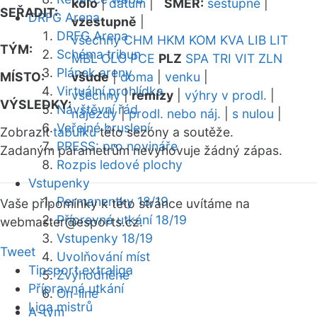
kolo
|
datum
|
SMĚR:
sestupně
|
SEŘADIT:
DRFG Arena
vzestupně
|
DRFG Arena
všechny
CHM
HKM
KOM
KVA
LIB
LIT
TÝM:
Schéma tribun
MBL
OLO
PCE
PLZ
SPA
TRI
VIT
ZLN
Plánek areny
MÍSTO:
všude
|
doma
|
venku
|
Virtuální prohlídka
všechny
|
remízy
|
výhry v prodl.
|
VÝSLEDKY:
Návštěvní řád
nájezdy
|
prodl. nebo náj.
|
s nulou
|
Veřejné bruslení
Zobrazit
tabulku
této sezóny a soutěže.
PRESS: pro novináře
Zadaným parametrům nevyhovuje žádný zápas.
Rozpis ledové plochy
Vstupenky
Permanentky 18/19
Vaše připomínky k této stránce uvítáme na
Přípravná utkání 18/19
webmaster
@esports.cz.
Vstupenky 18/19
Tweet
Uvolňování míst
Tipsport extraliga
Zvýhodněné
Přípravná utkání
On-line
Liga mistrů
A-tým