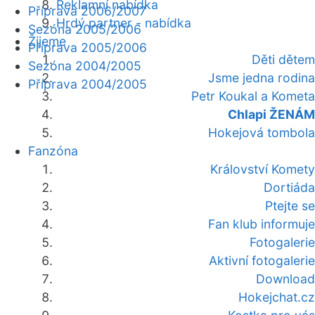
Reklamní nabídka
Příprava 2006/2007
Hrdý partner - nabídka
Sezóna 2005/2006
Žijeme
Příprava 2005/2006
Děti dětem
Sezóna 2004/2005
Jsme jedna rodina
Příprava 2004/2005
Petr Koukal a Kometa
Chlapi ŽENÁM
Hokejová tombola
Fanzóna
Království Komety
Dortiáda
Ptejte se
Fan klub informuje
Fotogalerie
Aktivní fotogalerie
Download
Hokejchat.cz