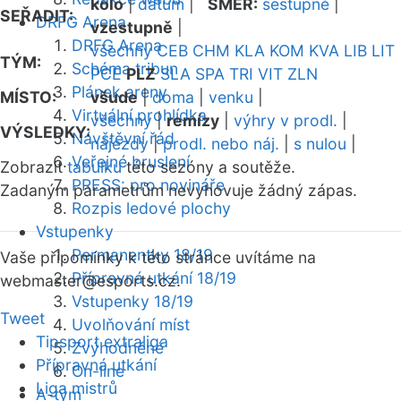
kolo
|
datum
|
SMĚR:
sestupně
|
SEŘADIT:
DRFG Arena
vzestupně
|
DRFG Arena
všechny
CEB
CHM
KLA
KOM
KVA
LIB
LIT
TÝM:
Schéma tribun
PCE
PLZ
SLA
SPA
TRI
VIT
ZLN
Plánek areny
MÍSTO:
všude
|
doma
|
venku
|
Virtuální prohlídka
všechny
|
remízy
|
výhry v prodl.
|
VÝSLEDKY:
Návštěvní řád
nájezdy
|
prodl. nebo náj.
|
s nulou
|
Veřejné bruslení
Zobrazit
tabulku
této sezóny a soutěže.
PRESS: pro novináře
Zadaným parametrům nevyhovuje žádný zápas.
Rozpis ledové plochy
Vstupenky
Permanentky 18/19
Vaše připomínky k této stránce uvítáme na
Přípravná utkání 18/19
webmaster
@esports.cz.
Vstupenky 18/19
Tweet
Uvolňování míst
Tipsport extraliga
Zvýhodněné
Přípravná utkání
On-line
Liga mistrů
A-tým