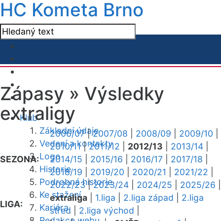
HC Kometa Brno
Zápasy »
Výsledky
extraligy
Klub
Základní údaje
2006/07
|
2007/08
|
2008/09
|
2009/10
|
Vedení a kontakty
2010/11
|
2011/12
|
2012/13
|
2013/14
|
Logo
SEZONA:
2014/15
|
2015/16
|
2016/17
|
2017/18
|
Historie
2018/19
|
2019/20
|
2020/21
|
2021/22
|
Podrobná historie
2022/23
|
2023/24
|
2024/25
|
2025/26
|
Ke stažení
extraliga
|
1.liga
|
2.liga západ
|
2.liga
LIGA:
Kariéra
střed
|
2.liga východ
|
Redakce webu