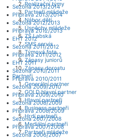
Realizační týmy
Sezóna 2013/2014
Partneři mládeže
Příprava 2013/2014
Nábor dětí
Sezóna 2012/2013
Úspěchy mládeže
Příprava 2012/2013
ZŠ Labská
EHT 2012
SMS servis
Sezóna 2011/2012
Týmová fota
Příprava 2011/2012
Zápasy juniorů
EHT 2011
Zápasy dorostu
Sezóna 2010/2011
Partneři
Příprava 2010/2011
Generální partner
Sezóna 2009/2010
GOLD hlavní partner
Příprava 2009/2010
Hlavní partneři
Sezóna 2008/2009
Business partneři
Příprava 2008/2009
Hrdí partneři
Sezóna 2007/2008
Mediální partneři
Příprava 2007/2008
Partneři mládeže
Sezóna 2006/2007