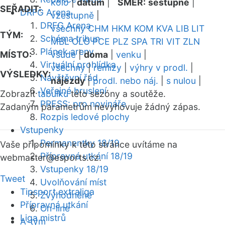
kolo
|
datum
|
SMĚR:
sestupně
|
SEŘADIT:
DRFG Arena
vzestupně
|
DRFG Arena
všechny
CHM
HKM
KOM
KVA
LIB
LIT
TÝM:
Schéma tribun
MBL
OLO
PCE
PLZ
SPA
TRI
VIT
ZLN
Plánek areny
MÍSTO:
všude
|
doma
|
venku
|
Virtuální prohlídka
všechny
|
remízy
|
výhry v prodl.
|
VÝSLEDKY:
Návštěvní řád
nájezdy
|
prodl. nebo náj.
|
s nulou
|
Veřejné bruslení
Zobrazit
tabulku
této sezóny a soutěže.
PRESS: pro novináře
Zadaným parametrům nevyhovuje žádný zápas.
Rozpis ledové plochy
Vstupenky
Permanentky 18/19
Vaše připomínky k této stránce uvítáme na
Přípravná utkání 18/19
webmaster
@esports.cz.
Vstupenky 18/19
Tweet
Uvolňování míst
Tipsport extraliga
Zvýhodněné
Přípravná utkání
On-line
Liga mistrů
A-tým