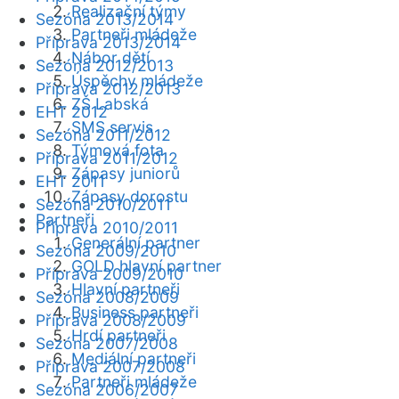
Realizační týmy
Sezóna 2013/2014
Partneři mládeže
Příprava 2013/2014
Nábor dětí
Sezóna 2012/2013
Úspěchy mládeže
Příprava 2012/2013
ZŠ Labská
EHT 2012
SMS servis
Sezóna 2011/2012
Týmová fota
Příprava 2011/2012
Zápasy juniorů
EHT 2011
Zápasy dorostu
Sezóna 2010/2011
Partneři
Příprava 2010/2011
Generální partner
Sezóna 2009/2010
GOLD hlavní partner
Příprava 2009/2010
Hlavní partneři
Sezóna 2008/2009
Business partneři
Příprava 2008/2009
Hrdí partneři
Sezóna 2007/2008
Mediální partneři
Příprava 2007/2008
Partneři mládeže
Sezóna 2006/2007