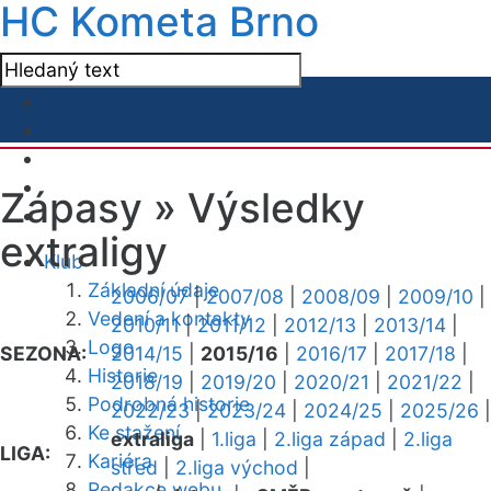
HC Kometa Brno
Zápasy »
Výsledky
extraligy
Klub
Základní údaje
2006/07
|
2007/08
|
2008/09
|
2009/10
|
Vedení a kontakty
2010/11
|
2011/12
|
2012/13
|
2013/14
|
Logo
SEZONA:
2014/15
|
2015/16
|
2016/17
|
2017/18
|
Historie
2018/19
|
2019/20
|
2020/21
|
2021/22
|
Podrobná historie
2022/23
|
2023/24
|
2024/25
|
2025/26
|
Ke stažení
extraliga
|
1.liga
|
2.liga západ
|
2.liga
LIGA:
Kariéra
střed
|
2.liga východ
|
Redakce webu