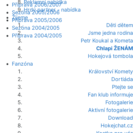
Reklamní nabídka
Příprava 2006/2007
Hrdý partner - nabídka
Sezóna 2005/2006
Žijeme
Příprava 2005/2006
Děti dětem
Sezóna 2004/2005
Jsme jedna rodina
Příprava 2004/2005
Petr Koukal a Kometa
Chlapi ŽENÁM
Hokejová tombola
Fanzóna
Království Komety
Dortiáda
Ptejte se
Fan klub informuje
Fotogalerie
Aktivní fotogalerie
Download
Hokejchat.cz