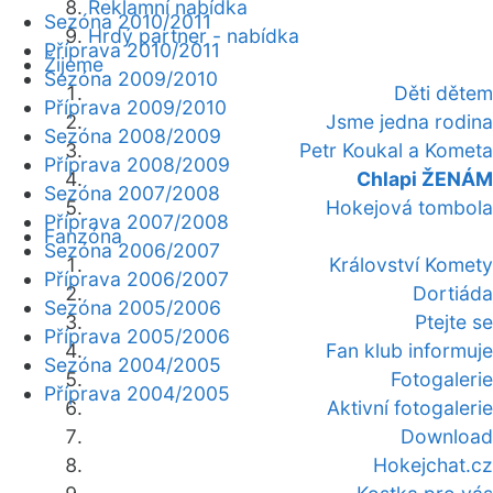
Reklamní nabídka
Sezóna 2010/2011
Hrdý partner - nabídka
Příprava 2010/2011
Žijeme
Sezóna 2009/2010
Děti dětem
Příprava 2009/2010
Jsme jedna rodina
Sezóna 2008/2009
Petr Koukal a Kometa
Příprava 2008/2009
Chlapi ŽENÁM
Sezóna 2007/2008
Hokejová tombola
Příprava 2007/2008
Fanzóna
Sezóna 2006/2007
Království Komety
Příprava 2006/2007
Dortiáda
Sezóna 2005/2006
Ptejte se
Příprava 2005/2006
Fan klub informuje
Sezóna 2004/2005
Fotogalerie
Příprava 2004/2005
Aktivní fotogalerie
Download
Hokejchat.cz