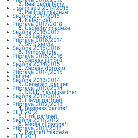
Realizační týmy
Liga mistrů 2017/2018
Partneři mládeže
Sezóna 2017/2018
Nábor dětí
Příprava 2017/2018
Úspěchy mládeže
Sezóna 2016/2017
ZŠ Labská
Příprava 2016/2017
SMS servis
Sezóna 2015/2016
Týmová fota
Příprava 2015/2016
Zápasy juniorů
Sezóna 2014/2015
Zápasy dorostu
Příprava 2014/2015
Partneři
Sezóna 2013/2014
Generální partner
Příprava 2013/2014
GOLD hlavní partner
Sezóna 2012/2013
Hlavní partneři
Příprava 2012/2013
Business partneři
EHT 2012
Hrdí partneři
Sezóna 2011/2012
Mediální partneři
Příprava 2011/2012
Partneři mládeže
EHT 2011