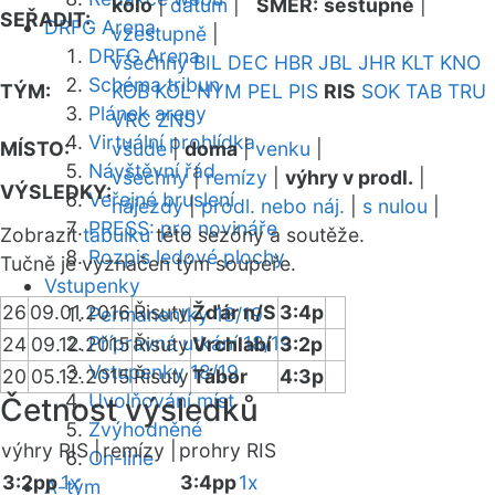
kolo
|
datum
|
SMĚR:
sestupně
|
SEŘADIT:
DRFG Arena
vzestupně
|
DRFG Arena
všechny
BIL
DEC
HBR
JBL
JHR
KLT
KNO
Schéma tribun
TÝM:
KOB
KOL
NYM
PEL
PIS
RIS
SOK
TAB
TRU
Plánek areny
VRC
ZNS
Virtuální prohlídka
MÍSTO:
všude
|
doma
|
venku
|
Návštěvní řád
všechny
|
remízy
|
výhry v prodl.
|
VÝSLEDKY:
Veřejné bruslení
nájezdy
|
prodl. nebo náj.
|
s nulou
|
PRESS: pro novináře
Zobrazit
tabulku
této sezóny a soutěže.
Rozpis ledové plochy
Tučně je vyznačen tým soupeře.
Vstupenky
26
09.01.2016
Řisuty
Žďár n/S
3:4p
Permanentky 18/19
Přípravná utkání 18/19
24
09.12.2015
Řisuty
Vrchlabí
3:2p
Vstupenky 18/19
20
05.12.2015
Řisuty
Tábor
4:3p
Uvolňování míst
Četnost výsledků
Zvýhodněné
výhry RIS |
remízy |
prohry RIS
On-line
3:2pp
1x
3:4pp
1x
A-tým