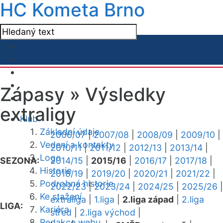
HC Kometa Brno
Zápasy »
Výsledky
extraligy
Klub
Základní údaje
2006/07
|
2007/08
|
2008/09
|
2009/10
|
Vedení a kontakty
2010/11
|
2011/12
|
2012/13
|
2013/14
|
Logo
SEZONA:
2014/15
|
2015/16
|
2016/17
|
2017/18
|
Historie
2018/19
|
2019/20
|
2020/21
|
2021/22
|
Podrobná historie
2022/23
|
2023/24
|
2024/25
|
2025/26
|
Ke stažení
extraliga
|
1.liga
|
2.liga západ
|
2.liga
LIGA:
Kariéra
střed
|
2.liga východ
|
Redakce webu