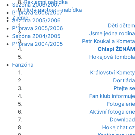
Reklamní nabídka
Sezóna 2006/2007
Hrdý partner - nabídka
Příprava 2006/2007
Žijeme
Sezóna 2005/2006
Děti dětem
Příprava 2005/2006
Jsme jedna rodina
Sezóna 2004/2005
Petr Koukal a Kometa
Příprava 2004/2005
Chlapi ŽENÁM
Hokejová tombola
Fanzóna
Království Komety
Dortiáda
Ptejte se
Fan klub informuje
Fotogalerie
Aktivní fotogalerie
Download
Hokejchat.cz