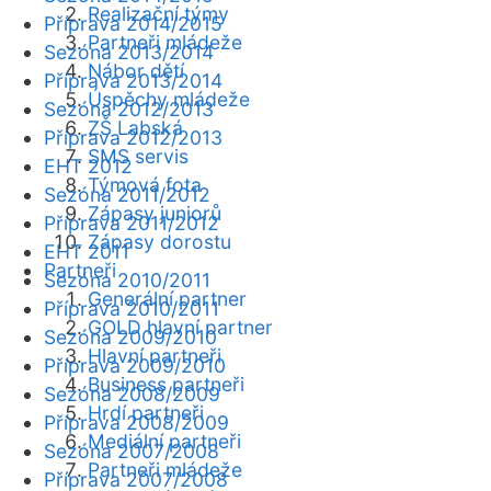
Realizační týmy
Příprava 2014/2015
Partneři mládeže
Sezóna 2013/2014
Nábor dětí
Příprava 2013/2014
Úspěchy mládeže
Sezóna 2012/2013
ZŠ Labská
Příprava 2012/2013
SMS servis
EHT 2012
Týmová fota
Sezóna 2011/2012
Zápasy juniorů
Příprava 2011/2012
Zápasy dorostu
EHT 2011
Partneři
Sezóna 2010/2011
Generální partner
Příprava 2010/2011
GOLD hlavní partner
Sezóna 2009/2010
Hlavní partneři
Příprava 2009/2010
Business partneři
Sezóna 2008/2009
Hrdí partneři
Příprava 2008/2009
Mediální partneři
Sezóna 2007/2008
Partneři mládeže
Příprava 2007/2008