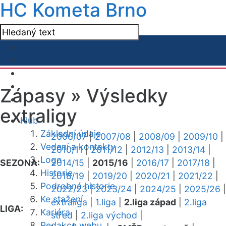
HC Kometa Brno
Zápasy »
Výsledky
extraligy
Klub
Základní údaje
2006/07
|
2007/08
|
2008/09
|
2009/10
|
Vedení a kontakty
2010/11
|
2011/12
|
2012/13
|
2013/14
|
Logo
SEZONA:
2014/15
|
2015/16
|
2016/17
|
2017/18
|
Historie
2018/19
|
2019/20
|
2020/21
|
2021/22
|
Podrobná historie
2022/23
|
2023/24
|
2024/25
|
2025/26
|
Ke stažení
extraliga
|
1.liga
|
2.liga západ
|
2.liga
LIGA:
Kariéra
střed
|
2.liga východ
|
Redakce webu