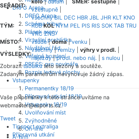
kolo
|
datum
|
SMĚR:
sestupně
|
SEŘADIT:
DRFG Arena
vzestupně
|
DRFG Arena
všechny
BIL
DEC
HBR
JBL
JHR
KLT
KNO
Schéma tribun
TÝM:
KOB
KOL
NYM
PEL
PIS
RIS
SOK
TAB
TRU
Plánek areny
VRC
ZNS
Virtuální prohlídka
MÍSTO:
všude
|
doma
|
venku
|
Návštěvní řád
všechny
|
remízy
|
výhry v prodl.
|
VÝSLEDKY:
Veřejné bruslení
nájezdy
|
prodl. nebo náj.
|
s nulou
|
PRESS: pro novináře
Zobrazit
tabulku
této sezóny a soutěže.
Rozpis ledové plochy
Zadaným parametrům nevyhovuje žádný zápas.
Vstupenky
Permanentky 18/19
Přípravná utkání 18/19
Vaše připomínky k této stránce uvítáme na
Vstupenky 18/19
webmaster
@esports.cz.
Uvolňování míst
Tweet
Zvýhodněné
Tipsport extraliga
On-line
Přípravná utkání
A-tým