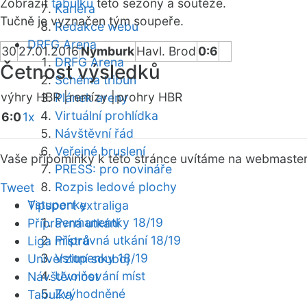
Zobrazit
tabulku
této sezóny a soutěže.
Kariéra
Tučně je vyznačen tým soupeře.
Redakce webu
DRFG Arena
30
27.01.2016
Nymburk
Havl. Brod
0:6
DRFG Arena
Četnost výsledků
Schéma tribun
výhry HBR |
remízy |
prohry HBR
Plánek areny
Virtuální prohlídka
6:0
1x
Návštěvní řád
Veřejné bruslení
Vaše připomínky k této stránce uvítáme na webmaste
PRESS: pro novináře
Rozpis ledové plochy
Tweet
Vstupenky
Tipsport extraliga
Permanentky 18/19
Přípravná utkání
Přípravná utkání 18/19
Liga mistrů
Vstupenky 18/19
Univerzitní souboj
Uvolňování míst
Návštěvnost
Zvýhodněné
Tabulka