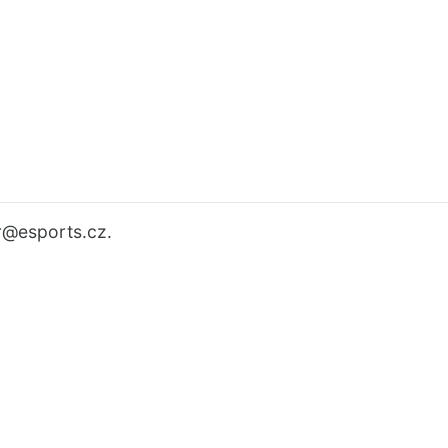
r
@esports.cz.