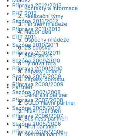
Mládež
Příprava 2012/2013
Kontakty a informace
EHT 2012
Realizační týmy
Sezóna 2011/2012
Partneři mládeže
Příprava 2011/2012
Nábor dětí
EHT 2011
Úspěchy mládeže
Sezóna 2010/2011
ZŠ Labská
Příprava 2010/2011
SMS servis
Sezóna 2009/2010
Týmová fota
Příprava 2009/2010
Zápasy juniorů
Sezóna 2008/2009
Zápasy dorostu
Příprava 2008/2009
Partneři
Sezóna 2007/2008
Generální partner
Příprava 2007/2008
GOLD hlavní partner
Sezóna 2006/2007
Hlavní partneři
Příprava 2006/2007
Business partneři
Sezóna 2005/2006
Hrdí partneři
Příprava 2005/2006
Mediální partneři