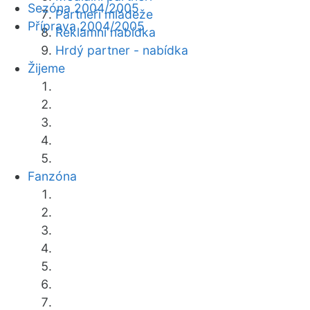
Sezóna 2004/2005
Partneři mládeže
Příprava 2004/2005
Reklamní nabídka
Hrdý partner - nabídka
Žijeme
Fanzóna