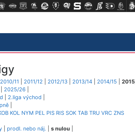
igy
2010/11
|
2011/12
|
2012/13
|
2013/14
|
2014/15
|
2015
|
2025/26
|
ed
|
2.liga východ
|
upně
|
KOB
KOL
NYM
PEL
PIS
RIS
SOK
TAB
TRU
VRC
ZNS
y
|
prodl. nebo náj.
|
s nulou
|