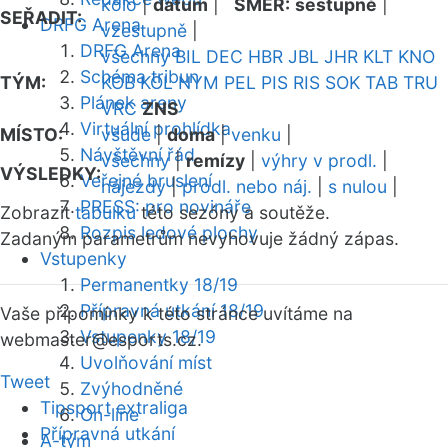
kolo
|
datum
|
SMĚR:
sestupně
|
SEŘADIT:
DRFG Arena
vzestupně
|
DRFG Arena
všechny
BIL
DEC
HBR
JBL
JHR
KLT
KNO
Schéma tribun
TÝM:
KOB
KOL
NYM
PEL
PIS
RIS
SOK
TAB
TRU
Plánek areny
VRC
ZNS
Virtuální prohlídka
MÍSTO:
všude
|
doma
|
venku
|
Návštěvní řád
všechny
|
remízy
|
výhry v prodl.
|
VÝSLEDKY:
Veřejné bruslení
nájezdy
|
prodl. nebo náj.
|
s nulou
|
PRESS: pro novináře
Zobrazit
tabulku
této sezóny a soutěže.
Rozpis ledové plochy
Zadaným parametrům nevyhovuje žádný zápas.
Vstupenky
Permanentky 18/19
Přípravná utkání 18/19
Vaše připomínky k této stránce uvítáme na
Vstupenky 18/19
webmaster
@esports.cz.
Uvolňování míst
Tweet
Zvýhodněné
Tipsport extraliga
On-line
Přípravná utkání
A-tým