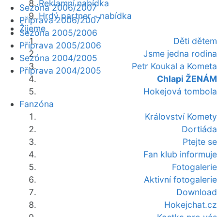
Reklamní nabídka
Sezóna 2006/2007
Hrdý partner - nabídka
Příprava 2006/2007
Žijeme
Sezóna 2005/2006
Děti dětem
Příprava 2005/2006
Jsme jedna rodina
Sezóna 2004/2005
Petr Koukal a Kometa
Příprava 2004/2005
Chlapi ŽENÁM
Hokejová tombola
Fanzóna
Království Komety
Dortiáda
Ptejte se
Fan klub informuje
Fotogalerie
Aktivní fotogalerie
Download
Hokejchat.cz