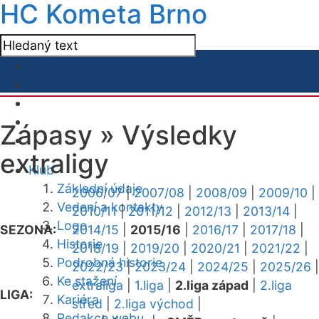
HC Kometa Brno
Zápasy »
Výsledky
extraligy
Klub
Základní údaje
2006/07
|
2007/08
|
2008/09
|
2009/10
|
Vedení a kontakty
2010/11
|
2011/12
|
2012/13
|
2013/14
|
Logo
SEZONA:
2014/15
|
2015/16
|
2016/17
|
2017/18
|
Historie
2018/19
|
2019/20
|
2020/21
|
2021/22
|
Podrobná historie
2022/23
|
2023/24
|
2024/25
|
2025/26
|
Ke stažení
extraliga
|
1.liga
|
2.liga západ
|
2.liga
LIGA:
Kariéra
střed
|
2.liga východ
|
Redakce webu