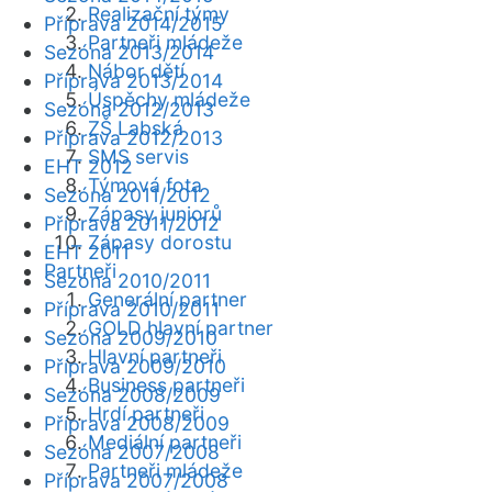
Realizační týmy
Příprava 2014/2015
Partneři mládeže
Sezóna 2013/2014
Nábor dětí
Příprava 2013/2014
Úspěchy mládeže
Sezóna 2012/2013
ZŠ Labská
Příprava 2012/2013
SMS servis
EHT 2012
Týmová fota
Sezóna 2011/2012
Zápasy juniorů
Příprava 2011/2012
Zápasy dorostu
EHT 2011
Partneři
Sezóna 2010/2011
Generální partner
Příprava 2010/2011
GOLD hlavní partner
Sezóna 2009/2010
Hlavní partneři
Příprava 2009/2010
Business partneři
Sezóna 2008/2009
Hrdí partneři
Příprava 2008/2009
Mediální partneři
Sezóna 2007/2008
Partneři mládeže
Příprava 2007/2008