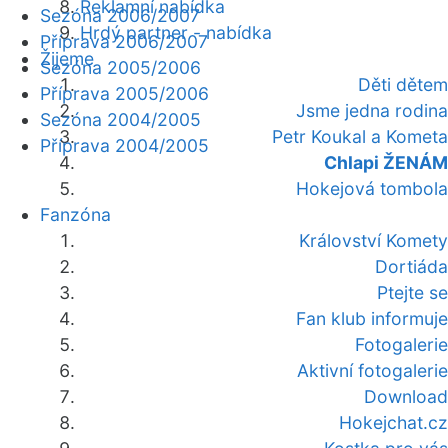
Reklamní nabídka
Sezóna 2006/2007
Hrdý partner - nabídka
Příprava 2006/2007
Žijeme
Sezóna 2005/2006
Děti dětem
Příprava 2005/2006
Jsme jedna rodina
Sezóna 2004/2005
Petr Koukal a Kometa
Příprava 2004/2005
Chlapi ŽENÁM
Hokejová tombola
Fanzóna
Království Komety
Dortiáda
Ptejte se
Fan klub informuje
Fotogalerie
Aktivní fotogalerie
Download
Hokejchat.cz