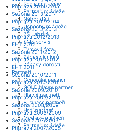
Realizační týmy
Příprava 2014/2015
Partneři mládeže
Sezóna 2013/2014
Nábor dětí
Příprava 2013/2014
Úspěchy mládeže
Sezóna 2012/2013
ZŠ Labská
Příprava 2012/2013
SMS servis
EHT 2012
Týmová fota
Sezóna 2011/2012
Zápasy juniorů
Příprava 2011/2012
Zápasy dorostu
EHT 2011
Partneři
Sezóna 2010/2011
Generální partner
Příprava 2010/2011
GOLD hlavní partner
Sezóna 2009/2010
Hlavní partneři
Příprava 2009/2010
Business partneři
Sezóna 2008/2009
Hrdí partneři
Příprava 2008/2009
Mediální partneři
Sezóna 2007/2008
Partneři mládeže
Příprava 2007/2008