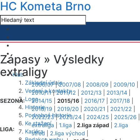
HC Kometa Brno
Zápasy »
Výsledky
extraligy
Klub
Základní údaje
2006/07
|
2007/08
|
2008/09
|
2009/10
|
Vedení a kontakty
2010/11
|
2011/12
|
2012/13
|
2013/14
|
Logo
SEZONA:
2014/15
|
2015/16
|
2016/17
|
2017/18
|
Historie
2018/19
|
2019/20
|
2020/21
|
2021/22
|
Podrobná historie
2022/23
|
2023/24
|
2024/25
|
2025/26
|
Ke stažení
extraliga
|
1.liga
|
2.liga západ
|
2.liga
LIGA:
Kariéra
střed
|
2.liga východ
|
Redakce webu