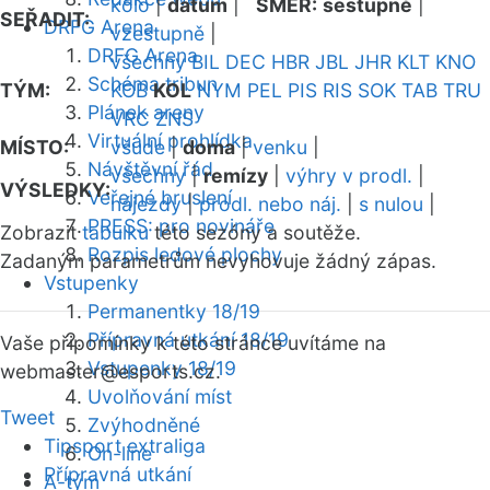
kolo
|
datum
|
SMĚR:
sestupně
|
SEŘADIT:
DRFG Arena
vzestupně
|
DRFG Arena
všechny
BIL
DEC
HBR
JBL
JHR
KLT
KNO
Schéma tribun
TÝM:
KOB
KOL
NYM
PEL
PIS
RIS
SOK
TAB
TRU
Plánek areny
VRC
ZNS
Virtuální prohlídka
MÍSTO:
všude
|
doma
|
venku
|
Návštěvní řád
všechny
|
remízy
|
výhry v prodl.
|
VÝSLEDKY:
Veřejné bruslení
nájezdy
|
prodl. nebo náj.
|
s nulou
|
PRESS: pro novináře
Zobrazit
tabulku
této sezóny a soutěže.
Rozpis ledové plochy
Zadaným parametrům nevyhovuje žádný zápas.
Vstupenky
Permanentky 18/19
Přípravná utkání 18/19
Vaše připomínky k této stránce uvítáme na
Vstupenky 18/19
webmaster
@esports.cz.
Uvolňování míst
Tweet
Zvýhodněné
Tipsport extraliga
On-line
Přípravná utkání
A-tým