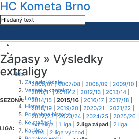
HC Kometa Brno
Zápasy »
Výsledky
extraligy
Klub
Základní údaje
2006/07
|
2007/08
|
2008/09
|
2009/10
|
Vedení a kontakty
2010/11
|
2011/12
|
2012/13
|
2013/14
|
Logo
SEZONA:
2014/15
|
2015/16
|
2016/17
|
2017/18
|
Historie
2018/19
|
2019/20
|
2020/21
|
2021/22
|
Podrobná historie
2022/23
|
2023/24
|
2024/25
|
2025/26
|
Ke stažení
extraliga
|
1.liga
|
2.liga západ
|
2.liga
LIGA:
Kariéra
střed
|
2.liga východ
|
Redakce webu