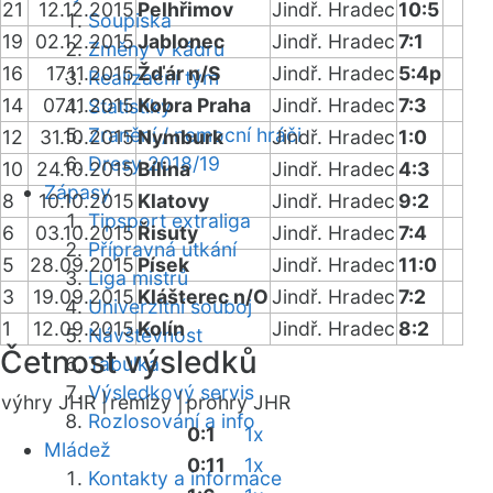
21
12.12.2015
Pelhřimov
Jindř. Hradec
10:5
Soupiska
19
02.12.2015
Jablonec
Jindř. Hradec
7:1
Změny v kádru
16
17.11.2015
Žďár n/S
Jindř. Hradec
5:4p
Realizační tým
14
07.11.2015
Kobra Praha
Jindř. Hradec
7:3
Statistiky
Zranění / nemocní hráči
12
31.10.2015
Nymburk
Jindř. Hradec
1:0
Dresy 2018/19
10
24.10.2015
Bílina
Jindř. Hradec
4:3
Zápasy
8
10.10.2015
Klatovy
Jindř. Hradec
9:2
Tipsport extraliga
6
03.10.2015
Řisuty
Jindř. Hradec
7:4
Přípravná utkání
5
28.09.2015
Písek
Jindř. Hradec
11:0
Liga mistrů
3
19.09.2015
Klášterec n/O
Jindř. Hradec
7:2
Univerzitní souboj
1
12.09.2015
Kolín
Jindř. Hradec
8:2
Návštěvnost
Četnost výsledků
Tabulka
Výsledkový servis
výhry JHR |
remízy |
prohry JHR
Rozlosování a info
0:1
1x
Mládež
0:11
1x
Kontakty a informace