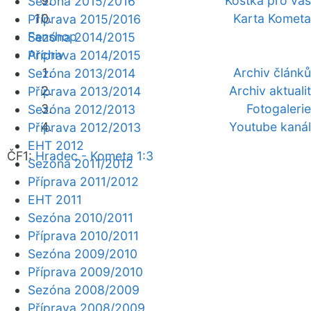
Kostka pro vás
Sezóna 2015/2016
Karta Kometa
Příprava 2015/2016
Fanshop
Sezóna 2014/2015
Archiv
Příprava 2014/2015
Archiv článků
Sezóna 2013/2014
Archiv aktualit
Příprava 2013/2014
Fotogalerie
Sezóna 2012/2013
Youtube kanál
Příprava 2012/2013
EHT 2012
ČF1:
Hradec - Kometa 1:3
Sezóna 2011/2012
Příprava 2011/2012
EHT 2011
Sezóna 2010/2011
Příprava 2010/2011
Sezóna 2009/2010
Příprava 2009/2010
Sezóna 2008/2009
Příprava 2008/2009