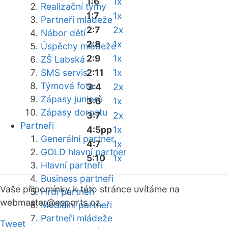
1:6
1x
Realizační týmy
1:7
1x
Partneři mládeže
2:7
2x
Nábor dětí
2:8
1x
Úspěchy mládeže
2:9
1x
ZŠ Labská
SMS servis
2:11
1x
Týmová fota
3:4
2x
Zápasy juniorů
3:6
1x
Zápasy dorostu
3:7
2x
Partneři
4:5pp
1x
Generální partner
4:7
1x
GOLD hlavní partner
5:10
1x
Hlavní partneři
Business partneři
Vaše připomínky k této stránce uvítáme na
Hrdí partneři
webmaster
@esports.cz.
Mediální partneři
Partneři mládeže
Tweet