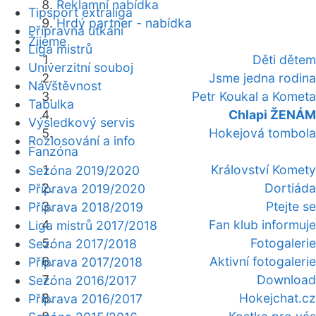
Reklamní nabídka
Tipsport extraliga
Hrdý partner - nabídka
Přípravná utkání
Žijeme
Liga mistrů
Děti dětem
Univerzitní souboj
Jsme jedna rodina
Návštěvnost
Petr Koukal a Kometa
Tabulka
Chlapi ŽENÁM
Výsledkový servis
Hokejová tombola
Rozlosování a info
Fanzóna
Království Komety
Sezóna 2019/2020
Dortiáda
Příprava 2019/2020
Ptejte se
Příprava 2018/2019
Fan klub informuje
Liga mistrů 2017/2018
Fotogalerie
Sezóna 2017/2018
Aktivní fotogalerie
Příprava 2017/2018
Download
Sezóna 2016/2017
Hokejchat.cz
Příprava 2016/2017