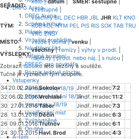
kolo
|
datum
|
SMĚR:
sestupně
|
SEŘADIT:
DRFG Arena
vzestupně
|
DRFG Arena
všechny
BIL
DEC
HBR
JBL
JHR
KLT
KNO
Schéma tribun
TÝM:
KOB
KOL
NYM
PEL
PIS
RIS
SOK
TAB
TRU
Plánek areny
VRC
ZNS
Virtuální prohlídka
MÍSTO:
všude
|
doma
|
venku
|
Návštěvní řád
všechny
|
remízy
|
výhry v prodl.
|
VÝSLEDKY:
Veřejné bruslení
nájezdy
|
prodl. nebo náj.
|
s nulou
|
PRESS: pro novináře
Zobrazit
tabulku
této sezóny a soutěže.
Rozpis ledové plochy
Tučně je vyznačen tým soupeře.
Vstupenky
34
20.02.2016
Sokolov
Jindř. Hradec
7:2
Permanentky 18/19
Přípravná utkání 18/19
32
06.02.2016
Vrchlabí
Jindř. Hradec
11:2
Vstupenky 18/19
30
27.01.2016
Tábor
Jindř. Hradec
7:3
Uvolňování míst
28
13.01.2016
Děčín
Jindř. Hradec
6:3
Zvýhodněné
26
09.01.2016
Trutnov
Jindř. Hradec
6:1
On-line
24
30.12.2015
Havl. Brod
Jindř. Hradec
4:3
A-tým