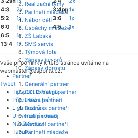
3:2sn
1x
2:4
2x
Realizační týmy
4:3
2x
3:4pp
1x
Partneři mládeže
5:2
1x
3:6
1x
Nábor dětí
6:0
1x
4:5
1x
Úspěchy mládeže
6:5
1x
ZŠ Labská
13:4
1x
SMS servis
Týmová fota
Zápasy juniorů
Vaše připomínky k této stránce uvítáme na
Zápasy dorostu
webmaster
@esports.cz.
Partneři
Tweet
Generální partner
Tipsport extraliga
GOLD hlavní partner
Přípravná utkání
Hlavní partneři
Liga mistrů
Business partneři
Univerzitní souboj
Hrdí partneři
Návštěvnost
Mediální partneři
Tabulka
Partneři mládeže