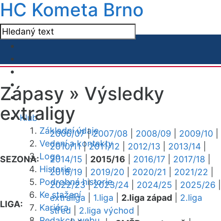
HC Kometa Brno
Zápasy »
Výsledky
extraligy
Klub
Základní údaje
2006/07
|
2007/08
|
2008/09
|
2009/10
|
Vedení a kontakty
2010/11
|
2011/12
|
2012/13
|
2013/14
|
Logo
SEZONA:
2014/15
|
2015/16
|
2016/17
|
2017/18
|
Historie
2018/19
|
2019/20
|
2020/21
|
2021/22
|
Podrobná historie
2022/23
|
2023/24
|
2024/25
|
2025/26
|
Ke stažení
extraliga
|
1.liga
|
2.liga západ
|
2.liga
LIGA:
Kariéra
střed
|
2.liga východ
|
Redakce webu