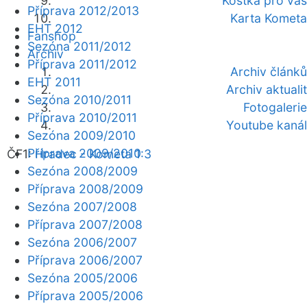
Kostka pro vás
Příprava 2012/2013
Karta Kometa
EHT 2012
Fanshop
Sezóna 2011/2012
Archiv
Příprava 2011/2012
Archiv článků
EHT 2011
Archiv aktualit
Sezóna 2010/2011
Fotogalerie
Příprava 2010/2011
Youtube kanál
Sezóna 2009/2010
Příprava 2009/2010
ČF1:
Hradec - Kometa 1:3
Sezóna 2008/2009
Příprava 2008/2009
Sezóna 2007/2008
Příprava 2007/2008
Sezóna 2006/2007
Příprava 2006/2007
Sezóna 2005/2006
Příprava 2005/2006