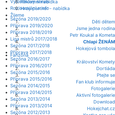
Výsledkový servis
Reklamní nabídka
Rozlosování a info
Hrdý partner - nabídka
Žijeme
Sezóna 2019/2020
Děti dětem
Příprava 2019/2020
Jsme jedna rodina
Příprava 2018/2019
Petr Koukal a Kometa
Liga mistrů 2017/2018
Chlapi ŽENÁM
Sezóna 2017/2018
Hokejová tombola
Příprava 2017/2018
Fanzóna
Sezóna 2016/2017
Království Komety
Příprava 2016/2017
Dortiáda
Sezóna 2015/2016
Ptejte se
Příprava 2015/2016
Fan klub informuje
Sezóna 2014/2015
Fotogalerie
Příprava 2014/2015
Aktivní fotogalerie
Sezóna 2013/2014
Download
Příprava 2013/2014
Hokejchat.cz
Sezóna 2012/2013