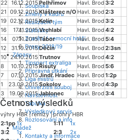
22
16.12.2015
Pelhřimov
Havl. Brod
3:2
Soupiska
21
09.12.2015
Klášterec n/O
Havl. Brod
2:3
Změny v kádru
19
02.12.2015
Kolín
Havl. Brod
3:2
Realizační tým
16
17.11.2015
Vrchlabí
Havl. Brod
4:2
Statistiky
Zranění / nemocní hráči
14
07.11.2015
Tábor
Havl. Brod
5:4
Dresy 2018/19
12
31.10.2015
Děčín
Havl. Brod
2:3sn
Zápasy
10
24.10.2015
Trutnov
Havl. Brod
4:2
Tipsport extraliga
8
10.10.2015
Řisuty
Havl. Brod
5:6
Přípravná utkání
7
07.10.2015
Jindř. Hradec
Havl. Brod
1:2p
Liga mistrů
1
23.09.2015
Sokolov
Havl. Brod
4:3p
Univerzitní souboj
3
19.09.2015
Jablonec
Havl. Brod
3:4
Návštěvnost
Četnost výsledků
Tabulka
Výsledkový servis
výhry HBR |
remízy |
prohry HBR
Rozlosování a info
2:1pp
1x
1:11
1x
Mládež
3:2
1x
2:3
2x
Kontakty a informace