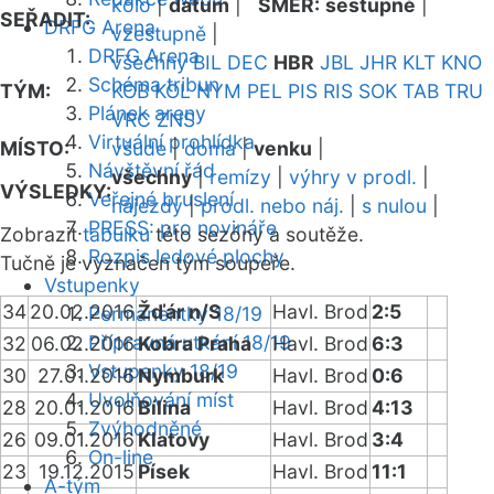
kolo
|
datum
|
SMĚR:
sestupně
|
SEŘADIT:
DRFG Arena
vzestupně
|
DRFG Arena
všechny
BIL
DEC
HBR
JBL
JHR
KLT
KNO
Schéma tribun
TÝM:
KOB
KOL
NYM
PEL
PIS
RIS
SOK
TAB
TRU
Plánek areny
VRC
ZNS
Virtuální prohlídka
MÍSTO:
všude
|
doma
|
venku
|
Návštěvní řád
všechny
|
remízy
|
výhry v prodl.
|
VÝSLEDKY:
Veřejné bruslení
nájezdy
|
prodl. nebo náj.
|
s nulou
|
PRESS: pro novináře
Zobrazit
tabulku
této sezóny a soutěže.
Rozpis ledové plochy
Tučně je vyznačen tým soupeře.
Vstupenky
34
20.02.2016
Žďár n/S
Havl. Brod
2:5
Permanentky 18/19
Přípravná utkání 18/19
32
06.02.2016
Kobra Praha
Havl. Brod
6:3
Vstupenky 18/19
30
27.01.2016
Nymburk
Havl. Brod
0:6
Uvolňování míst
28
20.01.2016
Bílina
Havl. Brod
4:13
Zvýhodněné
26
09.01.2016
Klatovy
Havl. Brod
3:4
On-line
23
19.12.2015
Písek
Havl. Brod
11:1
A-tým