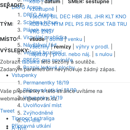
kolo
|
datum
|
SMĚR:
sestupně
|
SEŘADIT:
DRFG Arena
vzestupně
|
DRFG Arena
všechny
BIL
DEC
HBR
JBL
JHR
KLT
KNO
Schéma tribun
TÝM:
KOB
KOL
NYM
PEL
PIS
RIS
SOK
TAB
TRU
Plánek areny
VRC
ZNS
Virtuální prohlídka
MÍSTO:
všude
|
doma
|
venku
|
Návštěvní řád
všechny
|
remízy
|
výhry v prodl.
|
VÝSLEDKY:
Veřejné bruslení
nájezdy
|
prodl. nebo náj.
|
s nulou
|
PRESS: pro novináře
Zobrazit
tabulku
této sezóny a soutěže.
Rozpis ledové plochy
Zadaným parametrům nevyhovuje žádný zápas.
Vstupenky
Permanentky 18/19
Přípravná utkání 18/19
Vaše připomínky k této stránce uvítáme na
Vstupenky 18/19
webmaster
@esports.cz.
Uvolňování míst
Tweet
Zvýhodněné
Tipsport extraliga
On-line
Přípravná utkání
A-tým