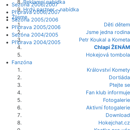
Reklamní nabídka
Sezóna 2006/2007
Hrdý partner - nabídka
Příprava 2006/2007
Žijeme
Sezóna 2005/2006
Děti dětem
Příprava 2005/2006
Jsme jedna rodina
Sezóna 2004/2005
Petr Koukal a Kometa
Příprava 2004/2005
Chlapi ŽENÁM
Hokejová tombola
Fanzóna
Království Komety
Dortiáda
Ptejte se
Fan klub informuje
Fotogalerie
Aktivní fotogalerie
Download
Hokejchat.cz