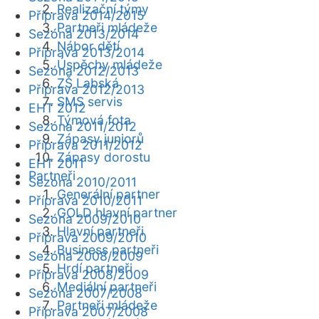
Realizační týmy
Příprava 2014/2015
Partneři mládeže
Sezóna 2013/2014
Nábor dětí
Příprava 2013/2014
Úspěchy mládeže
Sezóna 2012/2013
ZŠ Labská
Příprava 2012/2013
SMS servis
EHT 2012
Týmová fota
Sezóna 2011/2012
Zápasy juniorů
Příprava 2011/2012
Zápasy dorostu
EHT 2011
Partneři
Sezóna 2010/2011
Generální partner
Příprava 2010/2011
GOLD hlavní partner
Sezóna 2009/2010
Hlavní partneři
Příprava 2009/2010
Business partneři
Sezóna 2008/2009
Hrdí partneři
Příprava 2008/2009
Mediální partneři
Sezóna 2007/2008
Partneři mládeže
Příprava 2007/2008