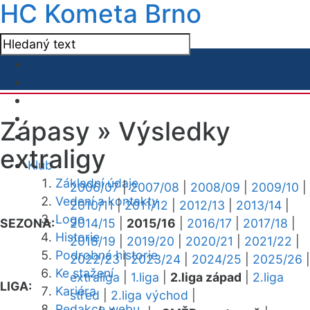
HC Kometa Brno
Zápasy »
Výsledky
extraligy
Klub
Základní údaje
2006/07
|
2007/08
|
2008/09
|
2009/10
|
Vedení a kontakty
2010/11
|
2011/12
|
2012/13
|
2013/14
|
Logo
SEZONA:
2014/15
|
2015/16
|
2016/17
|
2017/18
|
Historie
2018/19
|
2019/20
|
2020/21
|
2021/22
|
Podrobná historie
2022/23
|
2023/24
|
2024/25
|
2025/26
|
Ke stažení
extraliga
|
1.liga
|
2.liga západ
|
2.liga
LIGA:
Kariéra
střed
|
2.liga východ
|
Redakce webu