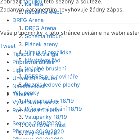
Zobrazit
tabulku
této sezóny a soutěže.
Kariéra
Zadaným parametrům nevyhovuje žádný zápas.
Redakce webu
DRFG Arena
DRFG Arena
Vaše připomínky k této stránce uvítáme na webmaste
Schéma tribun
Plánek areny
Tweet
Virtuální prohlídka
Tipsport extraliga
Návštěvní řád
Přípravná utkání
Veřejné bruslení
Liga mistrů
PRESS: pro novináře
Univerzitní souboj
Rozpis ledové plochy
Návštěvnost
Vstupenky
Tabulka
Permanentky 18/19
Výsledkový servis
Přípravná utkání 18/19
Rozlosování a info
Vstupenky 18/19
Sezóna 2019/2020
Uvolňování míst
Příprava 2019/2020
Zvýhodněné