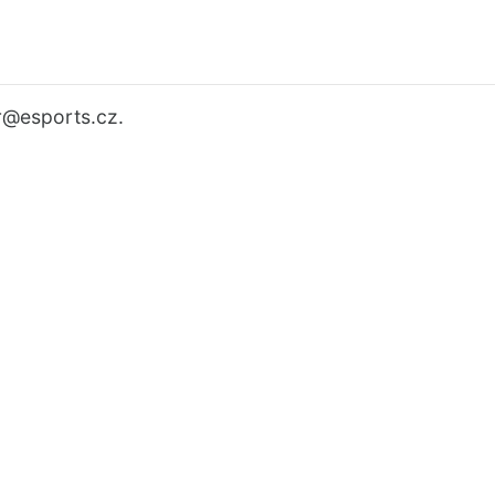
r
@esports.cz.