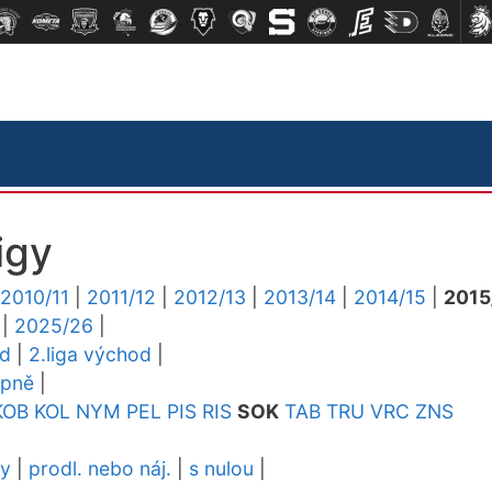
igy
2010/11
|
2011/12
|
2012/13
|
2013/14
|
2014/15
|
2015
|
2025/26
|
ed
|
2.liga východ
|
upně
|
KOB
KOL
NYM
PEL
PIS
RIS
SOK
TAB
TRU
VRC
ZNS
dy
|
prodl. nebo náj.
|
s nulou
|