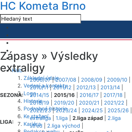
HC Kometa Brno
Zápasy »
Výsledky
extraligy
Klub
Základní údaje
2006/07
|
2007/08
|
2008/09
|
2009/10
|
Vedení a kontakty
2010/11
|
2011/12
|
2012/13
|
2013/14
|
Logo
SEZONA:
2014/15
|
2015/16
|
2016/17
|
2017/18
|
Historie
2018/19
|
2019/20
|
2020/21
|
2021/22
|
Podrobná historie
2022/23
|
2023/24
|
2024/25
|
2025/26
|
Ke stažení
extraliga
|
1.liga
|
2.liga západ
|
2.liga
LIGA:
Kariéra
střed
|
2.liga východ
|
Redakce webu