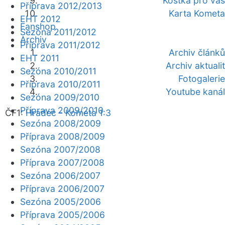
Kostka pro vás
Příprava 2012/2013
Karta Kometa
EHT 2012
Fanshop
Sezóna 2011/2012
Archiv
Příprava 2011/2012
Archiv článků
EHT 2011
Archiv aktualit
Sezóna 2010/2011
Fotogalerie
Příprava 2010/2011
Youtube kanál
Sezóna 2009/2010
Příprava 2009/2010
ČF1:
Hradec - Kometa 1:3
Sezóna 2008/2009
Příprava 2008/2009
Sezóna 2007/2008
Příprava 2007/2008
Sezóna 2006/2007
Příprava 2006/2007
Sezóna 2005/2006
Příprava 2005/2006