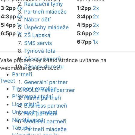
Realizační týmy
3:2pp
4x
1:2pp
2x
Partneři mládeže
4:3pp
4x
3:4pp
2x
Nábor dětí
5:4pp
1x
4:5pp
2x
Úspěchy mládeže
6:5pp
1x
5:6pp
2x
ZŠ Labská
6:7pp
1x
SMS servis
Týmová fota
Zápasy juniorů
Vaše připomínky k této stránce uvítáme na
Zápasy dorostu
webmaster
@esports.cz.
Partneři
Tweet
Generální partner
Tipsport extraliga
GOLD hlavní partner
Přípravná utkání
Hlavní partneři
Liga mistrů
Business partneři
Univerzitní souboj
Hrdí partneři
Návštěvnost
Mediální partneři
Tabulka
Partneři mládeže