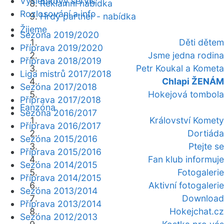
Výsledkový servis
Reklamní nabídka
Rozlosování a info
Hrdý partner - nabídka
Žijeme
Sezóna 2019/2020
Děti dětem
Příprava 2019/2020
Jsme jedna rodina
Příprava 2018/2019
Petr Koukal a Kometa
Liga mistrů 2017/2018
Chlapi ŽENÁM
Sezóna 2017/2018
Hokejová tombola
Příprava 2017/2018
Fanzóna
Sezóna 2016/2017
Království Komety
Příprava 2016/2017
Dortiáda
Sezóna 2015/2016
Ptejte se
Příprava 2015/2016
Fan klub informuje
Sezóna 2014/2015
Fotogalerie
Příprava 2014/2015
Aktivní fotogalerie
Sezóna 2013/2014
Download
Příprava 2013/2014
Hokejchat.cz
Sezóna 2012/2013