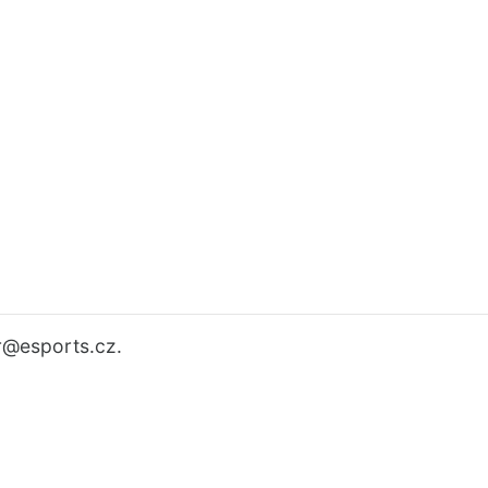
r
@esports.cz.