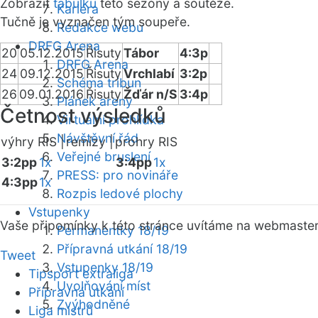
Zobrazit
tabulku
této sezóny a soutěže.
Kariéra
Tučně je vyznačen tým soupeře.
Redakce webu
DRFG Arena
20
05.12.2015
Řisuty
Tábor
4:3p
DRFG Arena
24
09.12.2015
Řisuty
Vrchlabí
3:2p
Schéma tribun
26
09.01.2016
Řisuty
Žďár n/S
3:4p
Plánek areny
Četnost výsledků
Virtuální prohlídka
Návštěvní řád
výhry RIS |
remízy |
prohry RIS
Veřejné bruslení
3:2pp
1x
3:4pp
1x
PRESS: pro novináře
4:3pp
1x
Rozpis ledové plochy
Vstupenky
Vaše připomínky k této stránce uvítáme na webmaste
Permanentky 18/19
Přípravná utkání 18/19
Tweet
Vstupenky 18/19
Tipsport extraliga
Uvolňování míst
Přípravná utkání
Zvýhodněné
Liga mistrů