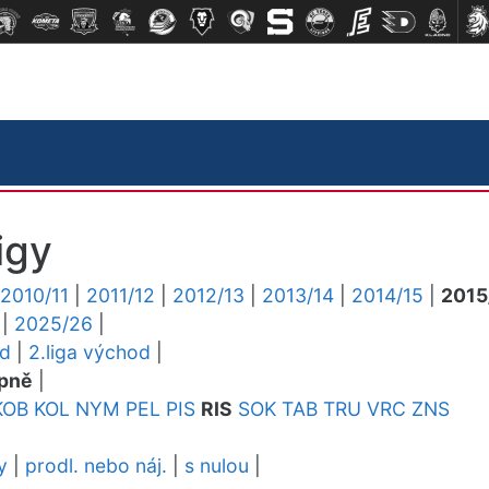
igy
2010/11
|
2011/12
|
2012/13
|
2013/14
|
2014/15
|
2015
|
2025/26
|
ed
|
2.liga východ
|
pně
|
KOB
KOL
NYM
PEL
PIS
RIS
SOK
TAB
TRU
VRC
ZNS
y
|
prodl. nebo náj.
|
s nulou
|