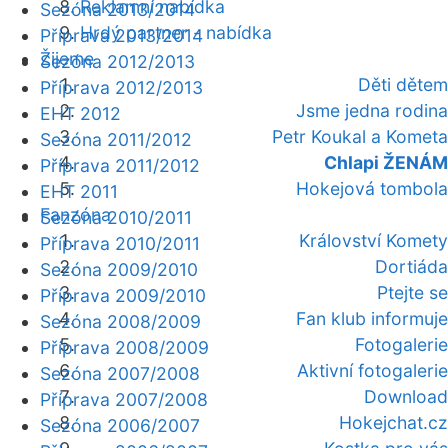
Reklamní nabídka
Sezóna 2013/2014
Hrdý partner - nabídka
Příprava 2013/2014
Žijeme
Sezóna 2012/2013
Děti dětem
Příprava 2012/2013
Jsme jedna rodina
EHT 2012
Petr Koukal a Kometa
Sezóna 2011/2012
Chlapi ŽENÁM
Příprava 2011/2012
Hokejová tombola
EHT 2011
Fanzóna
Sezóna 2010/2011
Království Komety
Příprava 2010/2011
Dortiáda
Sezóna 2009/2010
Ptejte se
Příprava 2009/2010
Fan klub informuje
Sezóna 2008/2009
Fotogalerie
Příprava 2008/2009
Aktivní fotogalerie
Sezóna 2007/2008
Download
Příprava 2007/2008
Hokejchat.cz
Sezóna 2006/2007