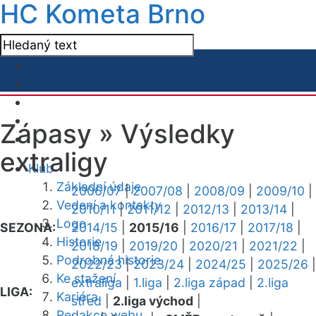
HC Kometa Brno
Zápasy »
Výsledky
extraligy
Klub
Základní údaje
2006/07
|
2007/08
|
2008/09
|
2009/10
|
Vedení a kontakty
2010/11
|
2011/12
|
2012/13
|
2013/14
|
Logo
SEZONA:
2014/15
|
2015/16
|
2016/17
|
2017/18
|
Historie
2018/19
|
2019/20
|
2020/21
|
2021/22
|
Podrobná historie
2022/23
|
2023/24
|
2024/25
|
2025/26
|
Ke stažení
extraliga
|
1.liga
|
2.liga západ
|
2.liga
LIGA:
Kariéra
střed
|
2.liga východ
|
Redakce webu