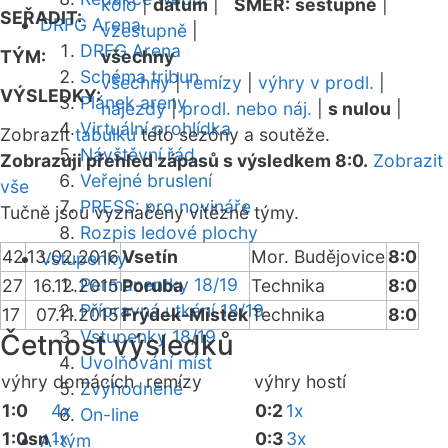
kolo
|
datum
|
SMĚR:
sestupně
|
SEŘADIT:
DRFG Arena
vzestupně
|
DRFG Arena
TÝM:
všechny
Schéma tribun
všechny
|
remízy
|
výhry v prodl.
|
VÝSLEDKY:
Plánek areny
nájezdy
|
prodl. nebo náj.
|
s nulou
|
Virtuální prohlídka
Zobrazit
tabulku
této sezóny a soutěže.
Návštěvní řád
Zobrazuji přehled zápasů s výsledkem 8:0.
Zobrazit
Veřejné bruslení
vše
PRESS: pro novináře
Tučně jsou vyznačeny vítězné týmy.
Rozpis ledové plochy
42
13.02.2016
Vsetín
Mor. Budějovice
8:0
Vstupenky
Permanentky 18/19
27
16.12.2015
Poruba
Technika
8:0
Přípravná utkání 18/19
17
07.11.2015
Frýdek-Místek
Technika
8:0
Vstupenky 18/19
Četnost výsledků
Uvolňování míst
výhry domácích
remízy
výhry hostí
Zvýhodněné
1:0
4x
0:2
1x
On-line
1:0sn
1x
0:3
3x
A-tým