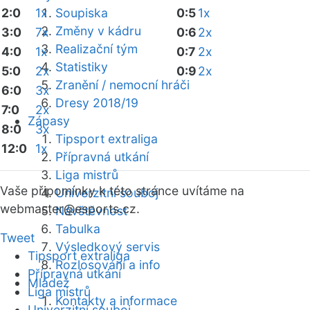
2:0
1x
Soupiska
0:5
1x
Změny v kádru
3:0
7x
0:6
2x
Realizační tým
4:0
1x
0:7
2x
Statistiky
5:0
2x
0:9
2x
Zranění / nemocní hráči
6:0
3x
Dresy 2018/19
7:0
2x
Zápasy
8:0
3x
Tipsport extraliga
12:0
1x
Přípravná utkání
Liga mistrů
Vaše připomínky k této stránce uvítáme na
Univerzitní souboj
webmaster
@esports.cz.
Návštěvnost
Tabulka
Tweet
Výsledkový servis
Tipsport extraliga
Rozlosování a info
Přípravná utkání
Mládež
Liga mistrů
Kontakty a informace
Univerzitní souboj