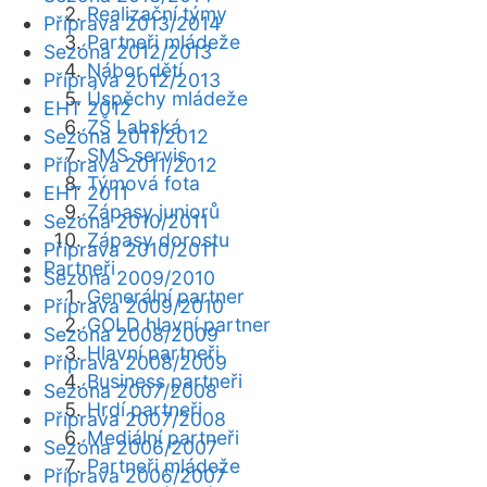
Realizační týmy
Příprava 2013/2014
Partneři mládeže
Sezóna 2012/2013
Nábor dětí
Příprava 2012/2013
Úspěchy mládeže
EHT 2012
ZŠ Labská
Sezóna 2011/2012
SMS servis
Příprava 2011/2012
Týmová fota
EHT 2011
Zápasy juniorů
Sezóna 2010/2011
Zápasy dorostu
Příprava 2010/2011
Partneři
Sezóna 2009/2010
Generální partner
Příprava 2009/2010
GOLD hlavní partner
Sezóna 2008/2009
Hlavní partneři
Příprava 2008/2009
Business partneři
Sezóna 2007/2008
Hrdí partneři
Příprava 2007/2008
Mediální partneři
Sezóna 2006/2007
Partneři mládeže
Příprava 2006/2007