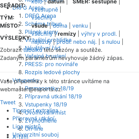
kolo
|
datum
|
SMĚR:
sestupně
|
SEŘADIT:
DRFG Arena
vzestupně
|
DRFG Arena
TÝM:
všechny
Schéma tribun
MÍSTO:
všude
|
doma
|
venku
|
Plánek areny
všechny
|
remízy
|
výhry v prodl.
|
VÝSLEDKY:
Virtuální prohlídka
nájezdy
|
prodl. nebo náj.
|
s nulou
|
Návštěvní řád
Zobrazit
tabulku
této sezóny a soutěže.
Veřejné bruslení
Zadaným parametrům nevyhovuje žádný zápas.
PRESS: pro novináře
Rozpis ledové plochy
Vstupenky
Vaše připomínky k této stránce uvítáme na
Permanentky 18/19
webmaster
@esports.cz.
Přípravná utkání 18/19
Tweet
Vstupenky 18/19
Tipsport extraliga
Uvolňování míst
Přípravná utkání
Zvýhodněné
Liga mistrů
On-line
Univerzitní souboj
A-tým