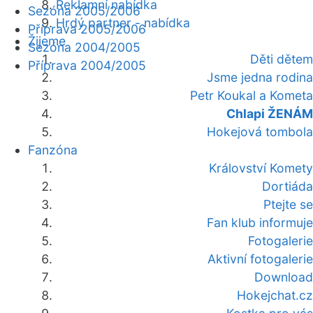
Reklamní nabídka
Sezóna 2005/2006
Hrdý partner - nabídka
Příprava 2005/2006
Žijeme
Sezóna 2004/2005
Děti dětem
Příprava 2004/2005
Jsme jedna rodina
Petr Koukal a Kometa
Chlapi ŽENÁM
Hokejová tombola
Fanzóna
Království Komety
Dortiáda
Ptejte se
Fan klub informuje
Fotogalerie
Aktivní fotogalerie
Download
Hokejchat.cz