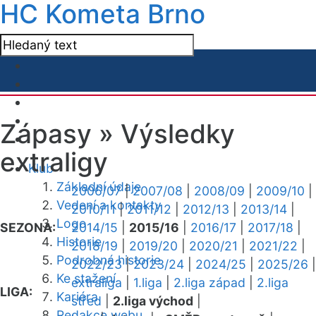
HC Kometa Brno
Zápasy »
Výsledky
extraligy
Klub
Základní údaje
2006/07
|
2007/08
|
2008/09
|
2009/10
|
Vedení a kontakty
2010/11
|
2011/12
|
2012/13
|
2013/14
|
Logo
SEZONA:
2014/15
|
2015/16
|
2016/17
|
2017/18
|
Historie
2018/19
|
2019/20
|
2020/21
|
2021/22
|
Podrobná historie
2022/23
|
2023/24
|
2024/25
|
2025/26
|
Ke stažení
extraliga
|
1.liga
|
2.liga západ
|
2.liga
LIGA:
Kariéra
střed
|
2.liga východ
|
Redakce webu