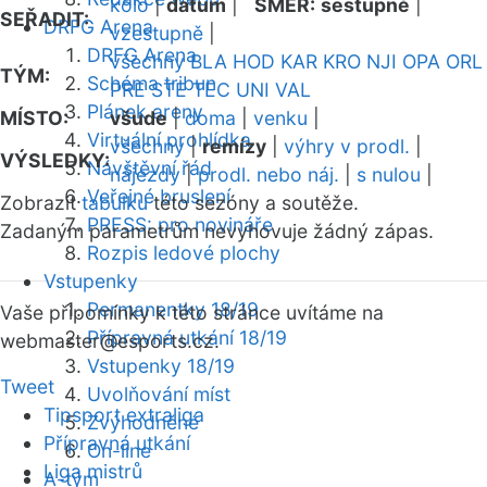
kolo
|
datum
|
SMĚR:
sestupně
|
SEŘADIT:
DRFG Arena
vzestupně
|
DRFG Arena
všechny
BLA
HOD
KAR
KRO
NJI
OPA
ORL
TÝM:
Schéma tribun
PRE
STE
TEC
UNI
VAL
Plánek areny
MÍSTO:
všude
|
doma
|
venku
|
Virtuální prohlídka
všechny
|
remízy
|
výhry v prodl.
|
VÝSLEDKY:
Návštěvní řád
nájezdy
|
prodl. nebo náj.
|
s nulou
|
Veřejné bruslení
Zobrazit
tabulku
této sezóny a soutěže.
PRESS: pro novináře
Zadaným parametrům nevyhovuje žádný zápas.
Rozpis ledové plochy
Vstupenky
Permanentky 18/19
Vaše připomínky k této stránce uvítáme na
Přípravná utkání 18/19
webmaster
@esports.cz.
Vstupenky 18/19
Tweet
Uvolňování míst
Tipsport extraliga
Zvýhodněné
Přípravná utkání
On-line
Liga mistrů
A-tým