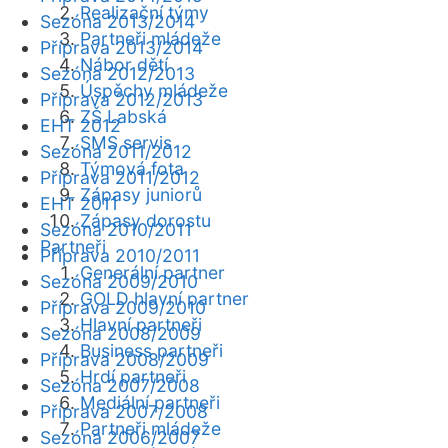
Realizační týmy
Sezóna 2013/2014
Partneři mládeže
Příprava 2013/2014
Nábor dětí
Sezóna 2012/2013
Úspěchy mládeže
Příprava 2012/2013
ZŠ Labská
EHT 2012
SMS servis
Sezóna 2011/2012
Týmová fota
Příprava 2011/2012
Zápasy juniorů
EHT 2011
Zápasy dorostu
Sezóna 2010/2011
Partneři
Příprava 2010/2011
Generální partner
Sezóna 2009/2010
GOLD hlavní partner
Příprava 2009/2010
Hlavní partneři
Sezóna 2008/2009
Business partneři
Příprava 2008/2009
Hrdí partneři
Sezóna 2007/2008
Mediální partneři
Příprava 2007/2008
Partneři mládeže
Sezóna 2006/2007