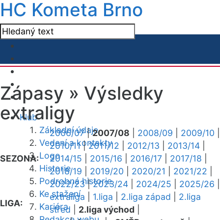
HC Kometa Brno
Zápasy »
Výsledky
extraligy
Klub
Základní údaje
2006/07
|
2007/08
|
2008/09
|
2009/10
|
Vedení a kontakty
2010/11
|
2011/12
|
2012/13
|
2013/14
|
Logo
SEZONA:
2014/15
|
2015/16
|
2016/17
|
2017/18
|
Historie
2018/19
|
2019/20
|
2020/21
|
2021/22
|
Podrobná historie
2022/23
|
2023/24
|
2024/25
|
2025/26
|
Ke stažení
extraliga
|
1.liga
|
2.liga západ
|
2.liga
LIGA:
Kariéra
střed
|
2.liga východ
|
Redakce webu