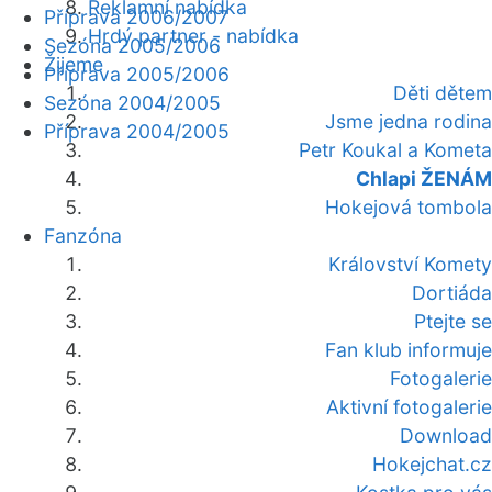
Reklamní nabídka
Příprava 2006/2007
Hrdý partner - nabídka
Sezóna 2005/2006
Žijeme
Příprava 2005/2006
Děti dětem
Sezóna 2004/2005
Jsme jedna rodina
Příprava 2004/2005
Petr Koukal a Kometa
Chlapi ŽENÁM
Hokejová tombola
Fanzóna
Království Komety
Dortiáda
Ptejte se
Fan klub informuje
Fotogalerie
Aktivní fotogalerie
Download
Hokejchat.cz