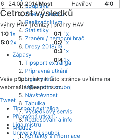
6
24.09.2014
Most
Havířov
4:0
Soupiska
Četnost výsledků
Změny v kádru
Realizační tým
výhry HAV |
remízy |
prohry HAV
Statistiky
1:0
1x
0:1
1x
Zranění / nemocní hráči
5:0
2x
0:2
1x
Dresy 2018/19
0:3
1x
Zápasy
0:4
2x
Tipsport extraliga
Přípravná utkání
Vaše připomínky k této stránce uvítáme na
Liga mistrů
webmaster
Univerzitní souboj
@esports.cz.
Návštěvnost
Tweet
Tabulka
Tipsport extraliga
Výsledkový servis
Přípravná utkání
Rozlosování a info
Liga mistrů
Mládež
Univerzitní souboj
Kontakty a informace