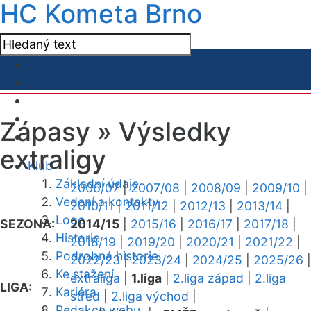
HC Kometa Brno
Zápasy »
Výsledky
extraligy
Klub
Základní údaje
2006/07
|
2007/08
|
2008/09
|
2009/10
|
Vedení a kontakty
2010/11
|
2011/12
|
2012/13
|
2013/14
|
Logo
SEZONA:
2014/15
|
2015/16
|
2016/17
|
2017/18
|
Historie
2018/19
|
2019/20
|
2020/21
|
2021/22
|
Podrobná historie
2022/23
|
2023/24
|
2024/25
|
2025/26
|
Ke stažení
extraliga
|
1.liga
|
2.liga západ
|
2.liga
LIGA:
Kariéra
střed
|
2.liga východ
|
Redakce webu