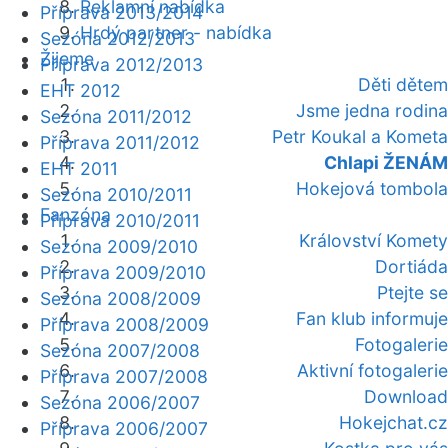
Reklamní nabídka
Příprava 2013/2014
Hrdý partner - nabídka
Sezóna 2012/2013
Žijeme
Příprava 2012/2013
Děti dětem
EHT 2012
Jsme jedna rodina
Sezóna 2011/2012
Petr Koukal a Kometa
Příprava 2011/2012
Chlapi ŽENÁM
EHT 2011
Hokejová tombola
Sezóna 2010/2011
Fanzóna
Příprava 2010/2011
Království Komety
Sezóna 2009/2010
Dortiáda
Příprava 2009/2010
Ptejte se
Sezóna 2008/2009
Fan klub informuje
Příprava 2008/2009
Fotogalerie
Sezóna 2007/2008
Aktivní fotogalerie
Příprava 2007/2008
Download
Sezóna 2006/2007
Hokejchat.cz
Příprava 2006/2007