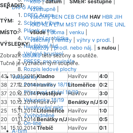
kolo
|
datum
|
SMĚR:
sestupně
|
SEŘADIT:
DRFG Arena
vzestupně
|
DRFG Arena
všechny
BEN
CEB
CHM
HAV
HBR
JIH
TÝM:
Schéma tribun
KAD
KLA
LTM
MST
PRO
SUM
TRE
UNL
Plánek areny
MÍSTO:
všude
|
doma
|
venku
|
Virtuální prohlídka
všechny
|
remízy
|
výhry v prodl.
|
VÝSLEDKY:
Návštěvní řád
nájezdy
|
prodl. nebo náj.
|
s nulou
|
Veřejné bruslení
Zobrazit
tabulku
této sezóny a soutěže.
PRESS: pro novináře
Tučně je vyznačen tým soupeře.
Rozpis ledové plochy
43
13.01.2015
Kladno
Havířov
4:0
Vstupenky
Permanentky 18/19
38
27.12.2014
Havířov
Litoměřice
0:2
Přípravná utkání 18/19
37
20.12.2014
Prostějov
Havířov
3:0
Vstupenky 18/19
33
10.12.2014
Havířov
Benátky n/J
5:0
Uvolňování míst
25
15.11.2014
Litoměřice
Havířov
1:0
Zvýhodněné
20
01.11.2014
Benátky n/J
Havířov
0:5
On-line
14
15.10.2014
Třebíč
Havířov
0:1
A-tým