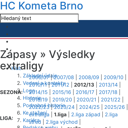
HC Kometa Brno
Zápasy »
Výsledky
extraligy
Klub
Základní údaje
2006/07
|
2007/08
|
2008/09
|
2009/10
|
Vedení a kontakty
2010/11
|
2011/12
|
2012/13
|
2013/14
|
Logo
SEZONA:
2014/15
|
2015/16
|
2016/17
|
2017/18
|
Historie
2018/19
|
2019/20
|
2020/21
|
2021/22
|
Podrobná historie
2022/23
|
2023/24
|
2024/25
|
2025/26
|
Ke stažení
extraliga
|
1.liga
|
2.liga západ
|
2.liga
LIGA:
Kariéra
střed
|
2.liga východ
|
Redakce webu