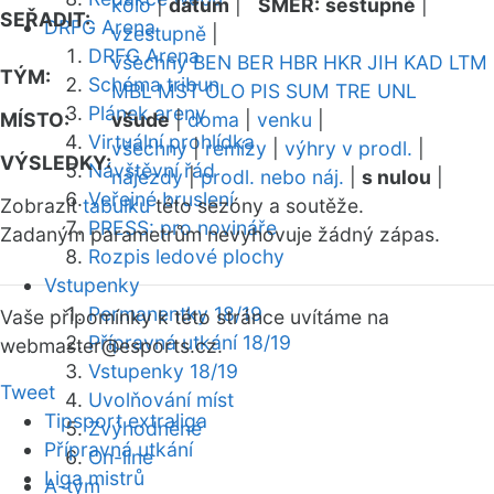
kolo
|
datum
|
SMĚR:
sestupně
|
SEŘADIT:
DRFG Arena
vzestupně
|
DRFG Arena
všechny
BEN
BER
HBR
HKR
JIH
KAD
LTM
TÝM:
Schéma tribun
MBL
MST
OLO
PIS
SUM
TRE
UNL
Plánek areny
MÍSTO:
všude
|
doma
|
venku
|
Virtuální prohlídka
všechny
|
remízy
|
výhry v prodl.
|
VÝSLEDKY:
Návštěvní řád
nájezdy
|
prodl. nebo náj.
|
s nulou
|
Veřejné bruslení
Zobrazit
tabulku
této sezóny a soutěže.
PRESS: pro novináře
Zadaným parametrům nevyhovuje žádný zápas.
Rozpis ledové plochy
Vstupenky
Permanentky 18/19
Vaše připomínky k této stránce uvítáme na
Přípravná utkání 18/19
webmaster
@esports.cz.
Vstupenky 18/19
Tweet
Uvolňování míst
Tipsport extraliga
Zvýhodněné
Přípravná utkání
On-line
Liga mistrů
A-tým