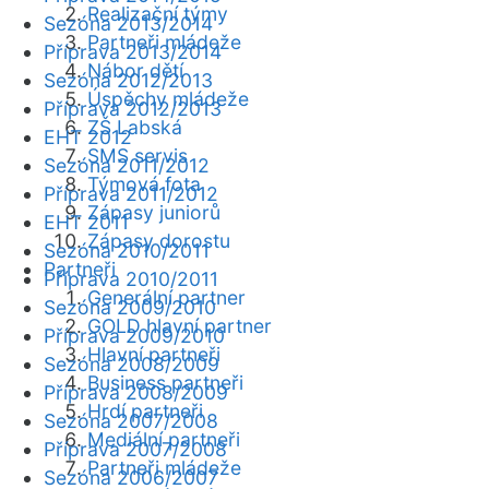
Realizační týmy
Sezóna 2013/2014
Partneři mládeže
Příprava 2013/2014
Nábor dětí
Sezóna 2012/2013
Úspěchy mládeže
Příprava 2012/2013
ZŠ Labská
EHT 2012
SMS servis
Sezóna 2011/2012
Týmová fota
Příprava 2011/2012
Zápasy juniorů
EHT 2011
Zápasy dorostu
Sezóna 2010/2011
Partneři
Příprava 2010/2011
Generální partner
Sezóna 2009/2010
GOLD hlavní partner
Příprava 2009/2010
Hlavní partneři
Sezóna 2008/2009
Business partneři
Příprava 2008/2009
Hrdí partneři
Sezóna 2007/2008
Mediální partneři
Příprava 2007/2008
Partneři mládeže
Sezóna 2006/2007