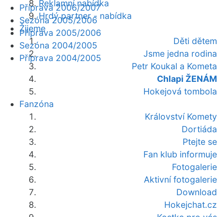
Reklamní nabídka
Příprava 2006/2007
Hrdý partner - nabídka
Sezóna 2005/2006
Žijeme
Příprava 2005/2006
Děti dětem
Sezóna 2004/2005
Jsme jedna rodina
Příprava 2004/2005
Petr Koukal a Kometa
Chlapi ŽENÁM
Hokejová tombola
Fanzóna
Království Komety
Dortiáda
Ptejte se
Fan klub informuje
Fotogalerie
Aktivní fotogalerie
Download
Hokejchat.cz