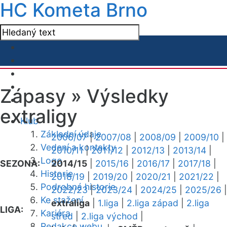
HC Kometa Brno
Zápasy »
Výsledky
extraligy
Klub
Základní údaje
2006/07
|
2007/08
|
2008/09
|
2009/10
|
Vedení a kontakty
2010/11
|
2011/12
|
2012/13
|
2013/14
|
Logo
SEZONA:
2014/15
|
2015/16
|
2016/17
|
2017/18
|
Historie
2018/19
|
2019/20
|
2020/21
|
2021/22
|
Podrobná historie
2022/23
|
2023/24
|
2024/25
|
2025/26
|
Ke stažení
extraliga
|
1.liga
|
2.liga západ
|
2.liga
LIGA:
Kariéra
střed
|
2.liga východ
|
Redakce webu