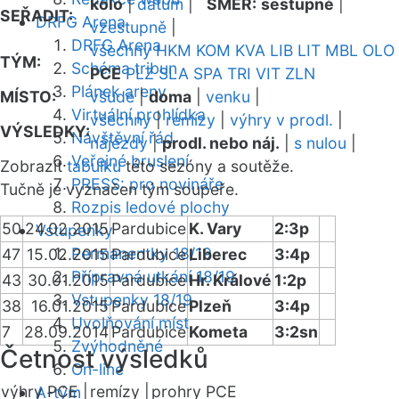
kolo
|
datum
|
SMĚR:
sestupně
|
SEŘADIT:
DRFG Arena
vzestupně
|
DRFG Arena
všechny
HKM
KOM
KVA
LIB
LIT
MBL
OLO
TÝM:
Schéma tribun
PCE
PLZ
SLA
SPA
TRI
VIT
ZLN
Plánek areny
MÍSTO:
všude
|
doma
|
venku
|
Virtuální prohlídka
všechny
|
remízy
|
výhry v prodl.
|
VÝSLEDKY:
Návštěvní řád
nájezdy
|
prodl. nebo náj.
|
s nulou
|
Veřejné bruslení
Zobrazit
tabulku
této sezóny a soutěže.
PRESS: pro novináře
Tučně je vyznačen tým soupeře.
Rozpis ledové plochy
50
24.02.2015
Pardubice
K. Vary
2:3p
Vstupenky
Permanentky 18/19
47
15.02.2015
Pardubice
Liberec
3:4p
Přípravná utkání 18/19
43
30.01.2015
Pardubice
Hr. Králové
1:2p
Vstupenky 18/19
38
16.01.2015
Pardubice
Plzeň
3:4p
Uvolňování míst
7
28.09.2014
Pardubice
Kometa
3:2sn
Zvýhodněné
Četnost výsledků
On-line
výhry PCE |
remízy |
prohry PCE
A-tým