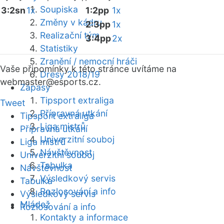
Soupiska
3:2sn
1x
1:2pp
1x
Změny v kádru
2:3pp
1x
Realizační tým
3:4pp
2x
Statistiky
Zranění / nemocní hráči
Vaše připomínky k této stránce uvítáme na
Dresy 2018/19
webmaster
@esports.cz.
Zápasy
Tipsport extraliga
Tweet
Přípravná utkání
Tipsport extraliga
Liga mistrů
Přípravná utkání
Univerzitní souboj
Liga mistrů
Návštěvnost
Univerzitní souboj
Tabulka
Návštěvnost
Výsledkový servis
Tabulka
Rozlosování a info
Výsledkový servis
Mládež
Rozlosování a info
Kontakty a informace