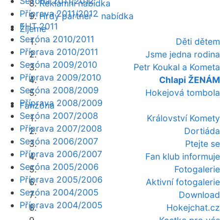
Sezóna 2011/2012
Reklamní nabídka
Příprava 2011/2012
Hrdý partner - nabídka
EHT 2011
Žijeme
Sezóna 2010/2011
Děti dětem
Příprava 2010/2011
Jsme jedna rodina
Sezóna 2009/2010
Petr Koukal a Kometa
Příprava 2009/2010
Chlapi ŽENÁM
Sezóna 2008/2009
Hokejová tombola
Příprava 2008/2009
Fanzóna
Sezóna 2007/2008
Království Komety
Příprava 2007/2008
Dortiáda
Sezóna 2006/2007
Ptejte se
Příprava 2006/2007
Fan klub informuje
Sezóna 2005/2006
Fotogalerie
Příprava 2005/2006
Aktivní fotogalerie
Sezóna 2004/2005
Download
Příprava 2004/2005
Hokejchat.cz