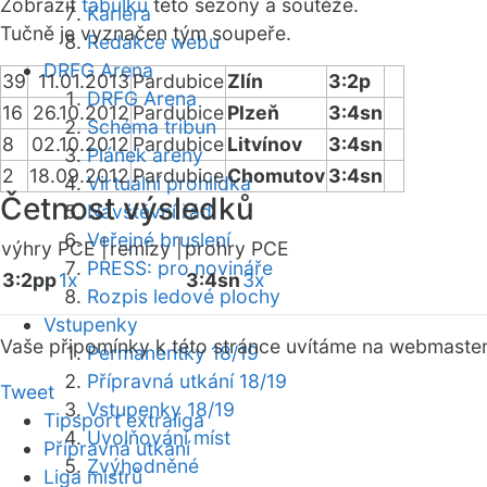
Zobrazit
tabulku
této sezóny a soutěže.
Kariéra
Tučně je vyznačen tým soupeře.
Redakce webu
DRFG Arena
39
11.01.2013
Pardubice
Zlín
3:2p
DRFG Arena
16
26.10.2012
Pardubice
Plzeň
3:4sn
Schéma tribun
8
02.10.2012
Pardubice
Litvínov
3:4sn
Plánek areny
2
18.09.2012
Pardubice
Chomutov
3:4sn
Virtuální prohlídka
Četnost výsledků
Návštěvní řád
Veřejné bruslení
výhry PCE |
remízy |
prohry PCE
PRESS: pro novináře
3:2pp
1x
3:4sn
3x
Rozpis ledové plochy
Vstupenky
Vaše připomínky k této stránce uvítáme na webmaste
Permanentky 18/19
Přípravná utkání 18/19
Tweet
Vstupenky 18/19
Tipsport extraliga
Uvolňování míst
Přípravná utkání
Zvýhodněné
Liga mistrů