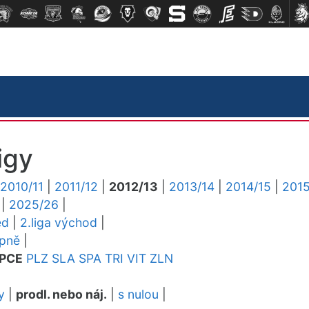
igy
2010/11
|
2011/12
|
2012/13
|
2013/14
|
2014/15
|
2015
|
2025/26
|
ed
|
2.liga východ
|
upně
|
PCE
PLZ
SLA
SPA
TRI
VIT
ZLN
y
|
prodl. nebo náj.
|
s nulou
|