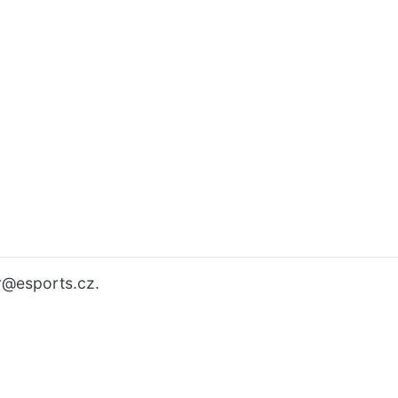
r
@esports.cz.