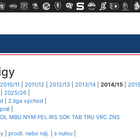
igy
2010/11
|
2011/12
|
2012/13
|
2013/14
|
2014/15
|
2015
|
2025/26
|
ed
|
2.liga východ
|
upně
|
KOL
MBU
NYM
PEL
RIS
SOK
TAB
TRU
VRC
ZNS
dy
|
prodl. nebo náj.
|
s nulou
|