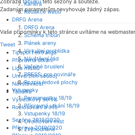
Zobrazit
tabulku
této sezóny a soutěže.
Kariéra
Zadaným parametrům nevyhovuje žádný zápas.
Redakce webu
DRFG Arena
DRFG Arena
Vaše připomínky k této stránce uvítáme na webmaste
Schéma tribun
Plánek areny
Tweet
Virtuální prohlídka
Tipsport extraliga
Návštěvní řád
Přípravná utkání
Veřejné bruslení
Liga mistrů
PRESS: pro novináře
Univerzitní souboj
Rozpis ledové plochy
Návštěvnost
Vstupenky
Tabulka
Permanentky 18/19
Výsledkový servis
Přípravná utkání 18/19
Rozlosování a info
Vstupenky 18/19
Sezóna 2019/2020
Uvolňování míst
Příprava 2019/2020
Zvýhodněné