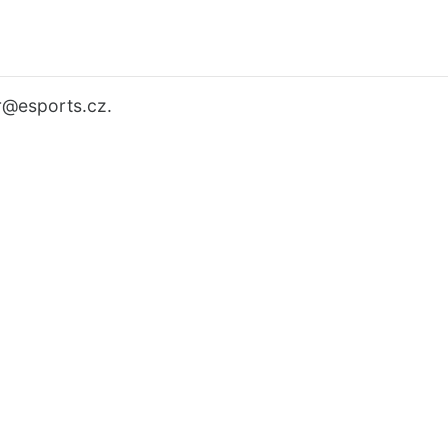
r
@esports.cz.