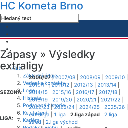
HC Kometa Brno
Zápasy »
Výsledky
extraligy
Klub
Základní údaje
2006/07
|
2007/08
|
2008/09
|
2009/10
|
Vedení a kontakty
2010/11
|
2011/12
|
2012/13
|
2013/14
|
Logo
SEZONA:
2014/15
|
2015/16
|
2016/17
|
2017/18
|
Historie
2018/19
|
2019/20
|
2020/21
|
2021/22
|
Podrobná historie
2022/23
|
2023/24
|
2024/25
|
2025/26
|
Ke stažení
extraliga
|
1.liga
|
2.liga západ
|
2.liga
LIGA:
Kariéra
střed
|
2.liga východ
|
Redakce webu