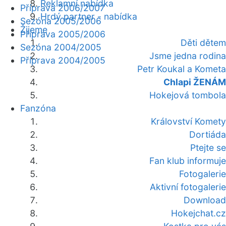
Reklamní nabídka
Příprava 2006/2007
Hrdý partner - nabídka
Sezóna 2005/2006
Žijeme
Příprava 2005/2006
Děti dětem
Sezóna 2004/2005
Jsme jedna rodina
Příprava 2004/2005
Petr Koukal a Kometa
Chlapi ŽENÁM
Hokejová tombola
Fanzóna
Království Komety
Dortiáda
Ptejte se
Fan klub informuje
Fotogalerie
Aktivní fotogalerie
Download
Hokejchat.cz