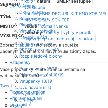
kolo
|
datum
|
SMĚR:
sestupně
|
SEŘADIT:
DRFG Arena
vzestupně
|
DRFG Arena
všechny
BNS
DEC
JBL
KLT
KNO
KOB
MEL
TÝM:
Schéma tribun
MST
RIS
SLN
SOK
TEP
Plánek areny
MÍSTO:
všude
|
doma
|
venku
|
Virtuální prohlídka
všechny
|
remízy
|
výhry v prodl.
|
VÝSLEDKY:
Návštěvní řád
nájezdy
|
prodl. nebo náj.
|
s nulou
|
Veřejné bruslení
Zobrazit
tabulku
této sezóny a soutěže.
PRESS: pro novináře
Zadaným parametrům nevyhovuje žádný zápas.
Rozpis ledové plochy
Vstupenky
Permanentky 18/19
Vaše připomínky k této stránce uvítáme na
Přípravná utkání 18/19
webmaster
@esports.cz.
Vstupenky 18/19
Tweet
Uvolňování míst
Tipsport extraliga
Zvýhodněné
Přípravná utkání
On-line
Liga mistrů
A-tým