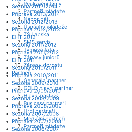
Realizační týmy
Sezóna 2013/2014
Partneři mládeže
Příprava 2013/2014
Nábor dětí
Sezóna 2012/2013
Úspěchy mládeže
Příprava 2012/2013
ZŠ Labská
EHT 2012
SMS servis
Sezóna 2011/2012
Týmová fota
Příprava 2011/2012
Zápasy juniorů
EHT 2011
Zápasy dorostu
Sezóna 2010/2011
Partneři
Příprava 2010/2011
Generální partner
Sezóna 2009/2010
GOLD hlavní partner
Příprava 2009/2010
Hlavní partneři
Sezóna 2008/2009
Business partneři
Příprava 2008/2009
Hrdí partneři
Sezóna 2007/2008
Mediální partneři
Příprava 2007/2008
Partneři mládeže
Sezóna 2006/2007