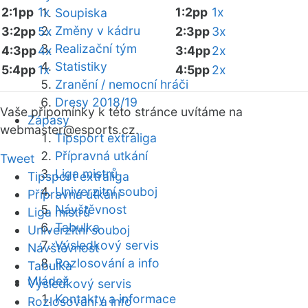
2:1pp
1x
1:2pp
1x
Soupiska
Změny v kádru
3:2pp
5x
2:3pp
3x
Realizační tým
4:3pp
4x
3:4pp
2x
Statistiky
5:4pp
1x
4:5pp
2x
Zranění / nemocní hráči
Dresy 2018/19
Vaše připomínky k této stránce uvítáme na
Zápasy
webmaster
@esports.cz.
Tipsport extraliga
Přípravná utkání
Tweet
Liga mistrů
Tipsport extraliga
Univerzitní souboj
Přípravná utkání
Návštěvnost
Liga mistrů
Tabulka
Univerzitní souboj
Výsledkový servis
Návštěvnost
Rozlosování a info
Tabulka
Mládež
Výsledkový servis
Kontakty a informace
Rozlosování a info