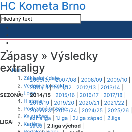
HC Kometa Brno
Zápasy »
Výsledky
extraligy
Klub
Základní údaje
2006/07
|
2007/08
|
2008/09
|
2009/10
|
Vedení a kontakty
2010/11
|
2011/12
|
2012/13
|
2013/14
|
Logo
SEZONA:
2014/15
|
2015/16
|
2016/17
|
2017/18
|
Historie
2018/19
|
2019/20
|
2020/21
|
2021/22
|
Podrobná historie
2022/23
|
2023/24
|
2024/25
|
2025/26
|
Ke stažení
extraliga
|
1.liga
|
2.liga západ
|
2.liga
LIGA:
Kariéra
střed
|
2.liga východ
|
Redakce webu