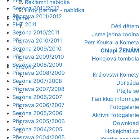
EHT 2012
Reklamní nabídka
Sezóna 2011/2012
Hrdý partner - nabídka
Příprava 2011/2012
Žijeme
EHT 2011
Děti dětem
Sezóna 2010/2011
Jsme jedna rodina
Příprava 2010/2011
Petr Koukal a Kometa
Sezóna 2009/2010
Chlapi ŽENÁM
Příprava 2009/2010
Hokejová tombola
Sezóna 2008/2009
Fanzóna
Příprava 2008/2009
Království Komety
Sezóna 2007/2008
Dortiáda
Příprava 2007/2008
Ptejte se
Sezóna 2006/2007
Fan klub informuje
Příprava 2006/2007
Fotogalerie
Sezóna 2005/2006
Aktivní fotogalerie
Příprava 2005/2006
Download
Sezóna 2004/2005
Hokejchat.cz
Příprava 2004/2005