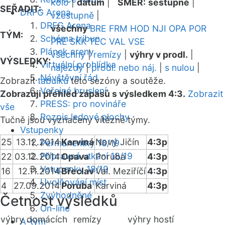
kolo
|
datum
|
SMĚR:
sestupně
|
SEŘADIT:
DRFG Arena
vzestupně
|
DRFG Arena
všechny
BRE
FRM
HOD
NJI
OPA
POR
TÝM:
Schéma tribun
PRE
SKK
TEC
VAL
VSE
Plánek areny
všechny
|
remízy
|
výhry v prodl.
|
VÝSLEDKY:
Virtuální prohlídka
nájezdy
|
prodl. nebo náj.
|
s nulou
|
Návštěvní řád
Zobrazit
tabulku
této sezóny a soutěže.
Veřejné bruslení
Zobrazuji přehled zápasů s výsledkem 4:3.
Zobrazit
PRESS: pro novináře
vše
Rozpis ledové plochy
Tučně jsou vyznačeny vítězné týmy.
Vstupenky
25
13.12.2014
Karviná
Nový Jičín
4:3p
Permanentky 18/19
Přípravná utkání 18/19
22
03.12.2014
Opava
Poruba
4:3p
Vstupenky 18/19
16
12.11.2014
Břeclav
Val. Meziříčí
4:3p
Uvolňování míst
4
27.09.2014
Poruba
Karviná
4:3p
Zvýhodněné
Četnost výsledků
On-line
výhry domácích
remízy
výhry hostí
A-tým