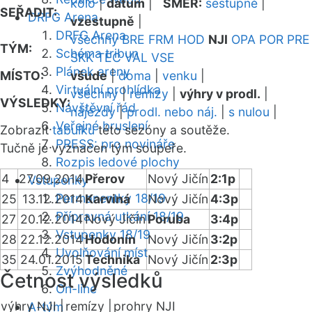
kolo
|
datum
|
SMĚR:
sestupně
|
SEŘADIT:
DRFG Arena
vzestupně
|
DRFG Arena
všechny
BRE
FRM
HOD
NJI
OPA
POR
PRE
TÝM:
Schéma tribun
SKK
TEC
VAL
VSE
Plánek areny
MÍSTO:
všude
|
doma
|
venku
|
Virtuální prohlídka
všechny
|
remízy
|
výhry v prodl.
|
VÝSLEDKY:
Návštěvní řád
nájezdy
|
prodl. nebo náj.
|
s nulou
|
Veřejné bruslení
Zobrazit
tabulku
této sezóny a soutěže.
PRESS: pro novináře
Tučně je vyznačen tým soupeře.
Rozpis ledové plochy
4
27.09.2014
Přerov
Nový Jičín
2:1p
Vstupenky
Permanentky 18/19
25
13.12.2014
Karviná
Nový Jičín
4:3p
Přípravná utkání 18/19
27
20.12.2014
Nový Jičín
Poruba
3:4p
Vstupenky 18/19
28
22.12.2014
Hodonín
Nový Jičín
3:2p
Uvolňování míst
35
24.01.2015
Technika
Nový Jičín
2:3p
Zvýhodněné
Četnost výsledků
On-line
výhry NJI |
remízy |
prohry NJI
A-tým