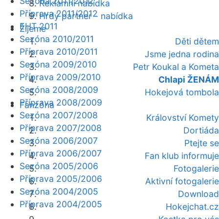
Sezóna 2011/2012
Reklamní nabídka
Příprava 2011/2012
Hrdý partner - nabídka
EHT 2011
Žijeme
Sezóna 2010/2011
Děti dětem
Příprava 2010/2011
Jsme jedna rodina
Sezóna 2009/2010
Petr Koukal a Kometa
Příprava 2009/2010
Chlapi ŽENÁM
Sezóna 2008/2009
Hokejová tombola
Příprava 2008/2009
Fanzóna
Sezóna 2007/2008
Království Komety
Příprava 2007/2008
Dortiáda
Sezóna 2006/2007
Ptejte se
Příprava 2006/2007
Fan klub informuje
Sezóna 2005/2006
Fotogalerie
Příprava 2005/2006
Aktivní fotogalerie
Sezóna 2004/2005
Download
Příprava 2004/2005
Hokejchat.cz