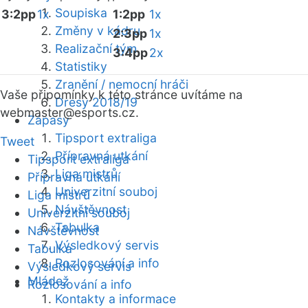
Soupiska
3:2pp
1x
1:2pp
1x
Změny v kádru
2:3pp
1x
Realizační tým
3:4pp
2x
Statistiky
Zranění / nemocní hráči
Vaše připomínky k této stránce uvítáme na
Dresy 2018/19
webmaster
@esports.cz.
Zápasy
Tipsport extraliga
Tweet
Přípravná utkání
Tipsport extraliga
Liga mistrů
Přípravná utkání
Univerzitní souboj
Liga mistrů
Návštěvnost
Univerzitní souboj
Tabulka
Návštěvnost
Výsledkový servis
Tabulka
Rozlosování a info
Výsledkový servis
Mládež
Rozlosování a info
Kontakty a informace