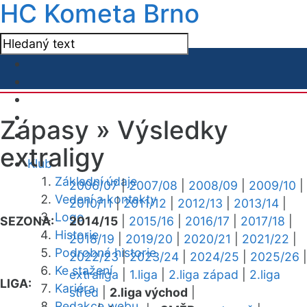
HC Kometa Brno
Zápasy »
Výsledky
extraligy
Klub
Základní údaje
2006/07
|
2007/08
|
2008/09
|
2009/10
|
Vedení a kontakty
2010/11
|
2011/12
|
2012/13
|
2013/14
|
Logo
SEZONA:
2014/15
|
2015/16
|
2016/17
|
2017/18
|
Historie
2018/19
|
2019/20
|
2020/21
|
2021/22
|
Podrobná historie
2022/23
|
2023/24
|
2024/25
|
2025/26
|
Ke stažení
extraliga
|
1.liga
|
2.liga západ
|
2.liga
LIGA:
Kariéra
střed
|
2.liga východ
|
Redakce webu