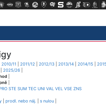
igy
|
2010/11
|
2011/12
|
2012/13
|
2013/14
|
2014/15
|
2015
|
2025/26
|
chod
|
pně
|
PRO
STE
SUM
TEC
UNI
VAL
VEL
VSE
ZNS
y
|
prodl. nebo náj.
|
s nulou
|