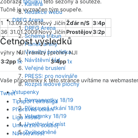
Zobrazit
tabulku
této sezóny a soutěže.
Kariéra
Tučně je vyznačen tým soupeře.
Redakce webu
DRFG Arena
1
13.09.2008
Nový Jičín
Žďár n/S
3:4p
DRFG Arena
36
31.01.2009
Nový Jičín
Prostějov
3:2p
Schéma tribun
Četnost výsledků
Plánek areny
Virtuální prohlídka
výhry NJI |
remízy |
prohry NJI
Návštěvní řád
3:2pp
1x
3:4pp
1x
Veřejné bruslení
PRESS: pro novináře
Vaše připomínky k této stránce uvítáme na webmaste
Rozpis ledové plochy
Vstupenky
Tweet
Permanentky 18/19
Tipsport extraliga
Přípravná utkání 18/19
Přípravná utkání
Vstupenky 18/19
Liga mistrů
Uvolňování míst
Univerzitní souboj
Zvýhodněné
Návštěvnost