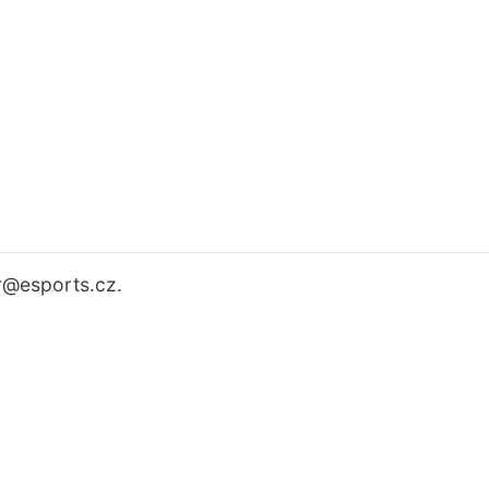
r
@esports.cz.