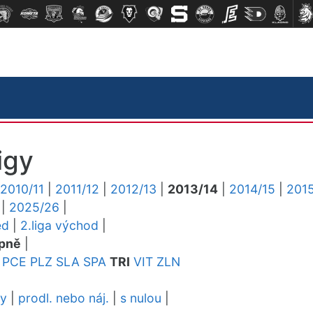
igy
2010/11
|
2011/12
|
2012/13
|
2013/14
|
2014/15
|
2015
|
2025/26
|
ed
|
2.liga východ
|
pně
|
PCE
PLZ
SLA
SPA
TRI
VIT
ZLN
dy
|
prodl. nebo náj.
|
s nulou
|