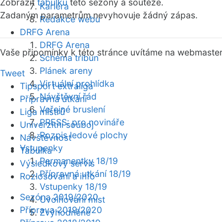
Zobrazit
tabulku
této sezóny a soutěže.
Kariéra
Zadaným parametrům nevyhovuje žádný zápas.
Redakce webu
DRFG Arena
DRFG Arena
Vaše připomínky k této stránce uvítáme na webmaste
Schéma tribun
Plánek areny
Tweet
Virtuální prohlídka
Tipsport extraliga
Návštěvní řád
Přípravná utkání
Veřejné bruslení
Liga mistrů
PRESS: pro novináře
Univerzitní souboj
Rozpis ledové plochy
Návštěvnost
Vstupenky
Tabulka
Permanentky 18/19
Výsledkový servis
Přípravná utkání 18/19
Rozlosování a info
Vstupenky 18/19
Sezóna 2019/2020
Uvolňování míst
Příprava 2019/2020
Zvýhodněné