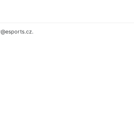
r
@esports.cz.