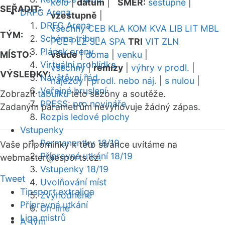
kolo
|
datum
|
SMĚR:
sestupně
|
SEŘADIT:
DRFG Arena
vzestupně
|
DRFG Arena
všechny
CEB
KLA
KOM
KVA
LIB
LIT
MBL
TÝM:
Schéma tribun
PCE
PLZ
SLA
SPA
TRI
VIT
ZLN
Plánek areny
MÍSTO:
všude
|
doma
|
venku
|
Virtuální prohlídka
všechny
|
remízy
|
výhry v prodl.
|
VÝSLEDKY:
Návštěvní řád
nájezdy
|
prodl. nebo náj.
|
s nulou
|
Veřejné bruslení
Zobrazit
tabulku
této sezóny a soutěže.
PRESS: pro novináře
Zadaným parametrům nevyhovuje žádný zápas.
Rozpis ledové plochy
Vstupenky
Permanentky 18/19
Vaše připomínky k této stránce uvítáme na
Přípravná utkání 18/19
webmaster
@esports.cz.
Vstupenky 18/19
Tweet
Uvolňování míst
Tipsport extraliga
Zvýhodněné
Přípravná utkání
On-line
Liga mistrů
A-tým