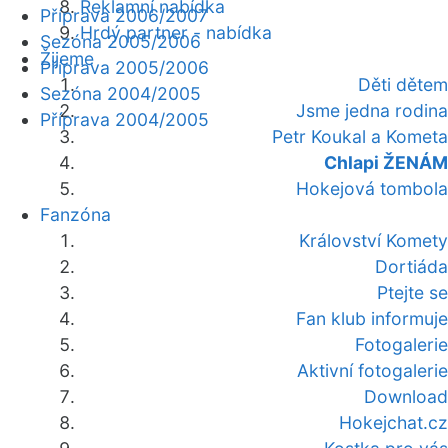
Reklamní nabídka
Příprava 2006/2007
Hrdý partner - nabídka
Sezóna 2005/2006
Žijeme
Příprava 2005/2006
Děti dětem
Sezóna 2004/2005
Jsme jedna rodina
Příprava 2004/2005
Petr Koukal a Kometa
Chlapi ŽENÁM
Hokejová tombola
Fanzóna
Království Komety
Dortiáda
Ptejte se
Fan klub informuje
Fotogalerie
Aktivní fotogalerie
Download
Hokejchat.cz