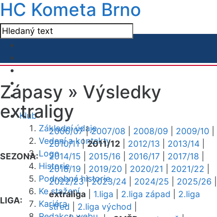
HC Kometa Brno
Zápasy »
Výsledky
extraligy
Klub
Základní údaje
2006/07
|
2007/08
|
2008/09
|
2009/10
|
Vedení a kontakty
2010/11
|
2011/12
|
2012/13
|
2013/14
|
Logo
SEZONA:
2014/15
|
2015/16
|
2016/17
|
2017/18
|
Historie
2018/19
|
2019/20
|
2020/21
|
2021/22
|
Podrobná historie
2022/23
|
2023/24
|
2024/25
|
2025/26
|
Ke stažení
extraliga
|
1.liga
|
2.liga západ
|
2.liga
LIGA:
Kariéra
střed
|
2.liga východ
|
Redakce webu