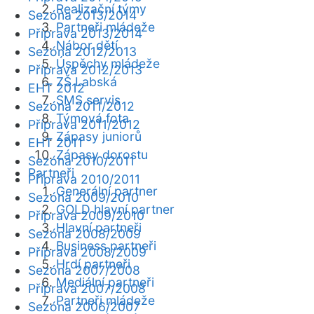
Realizační týmy
Sezóna 2013/2014
Partneři mládeže
Příprava 2013/2014
Nábor dětí
Sezóna 2012/2013
Úspěchy mládeže
Příprava 2012/2013
ZŠ Labská
EHT 2012
SMS servis
Sezóna 2011/2012
Týmová fota
Příprava 2011/2012
Zápasy juniorů
EHT 2011
Zápasy dorostu
Sezóna 2010/2011
Partneři
Příprava 2010/2011
Generální partner
Sezóna 2009/2010
GOLD hlavní partner
Příprava 2009/2010
Hlavní partneři
Sezóna 2008/2009
Business partneři
Příprava 2008/2009
Hrdí partneři
Sezóna 2007/2008
Mediální partneři
Příprava 2007/2008
Partneři mládeže
Sezóna 2006/2007