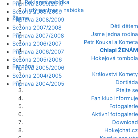
Reklamní nabídka
Příprava 2009/2010
Hrdý partner - nabídka
Sezóna 2008/2009
Žijeme
Příprava 2008/2009
Děti dětem
Sezóna 2007/2008
Jsme jedna rodina
Příprava 2007/2008
Petr Koukal a Kometa
Sezóna 2006/2007
Chlapi ŽENÁM
Příprava 2006/2007
Hokejová tombola
Sezóna 2005/2006
Fanzóna
Příprava 2005/2006
Království Komety
Sezóna 2004/2005
Dortiáda
Příprava 2004/2005
Ptejte se
Fan klub informuje
Fotogalerie
Aktivní fotogalerie
Download
Hokejchat.cz