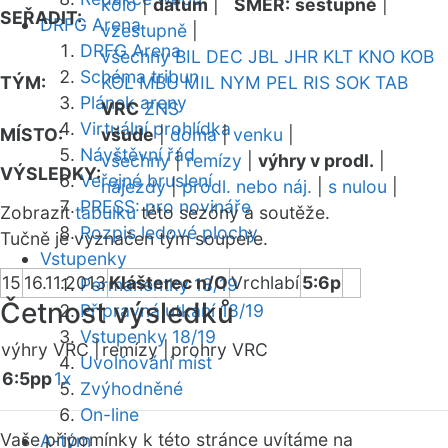
kolo
|
datum
|
SMĚR:
sestupně
|
SEŘADIT:
DRFG Arena
vzestupně
|
DRFG Arena
všechny
BIL
DEC
JBL
JHR
KLT
KNO
KOB
Schéma tribun
TÝM:
KOL
MBU
MIL
NYM
PEL
RIS
SOK
TAB
Plánek areny
VRC
ZNS
Virtuální prohlídka
MÍSTO:
všude
|
doma
|
venku
|
Návštěvní řád
všechny
|
remízy
|
výhry v prodl.
|
VÝSLEDKY:
Veřejné bruslení
nájezdy
|
prodl. nebo náj.
|
s nulou
|
PRESS: pro novináře
Zobrazit
tabulku
této sezóny a soutěže.
Rozpis ledové plochy
Tučně je vyznačen tým soupeře.
Vstupenky
15
16.11.2013
Klášterec n/O
Vrchlabí
5:6p
Permanentky 18/19
Četnost výsledků
Přípravná utkání 18/19
Vstupenky 18/19
výhry VRC |
remízy |
prohry VRC
Uvolňování míst
6:5pp
1x
Zvýhodněné
On-line
Vaše připomínky k této stránce uvítáme na
A-tým