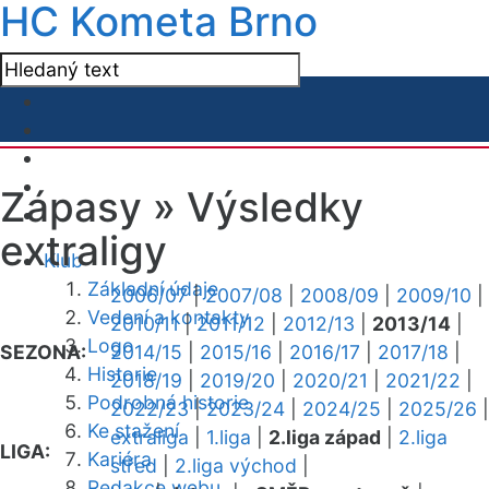
HC Kometa Brno
Zápasy »
Výsledky
extraligy
Klub
Základní údaje
2006/07
|
2007/08
|
2008/09
|
2009/10
|
Vedení a kontakty
2010/11
|
2011/12
|
2012/13
|
2013/14
|
Logo
SEZONA:
2014/15
|
2015/16
|
2016/17
|
2017/18
|
Historie
2018/19
|
2019/20
|
2020/21
|
2021/22
|
Podrobná historie
2022/23
|
2023/24
|
2024/25
|
2025/26
|
Ke stažení
extraliga
|
1.liga
|
2.liga západ
|
2.liga
LIGA:
Kariéra
střed
|
2.liga východ
|
Redakce webu