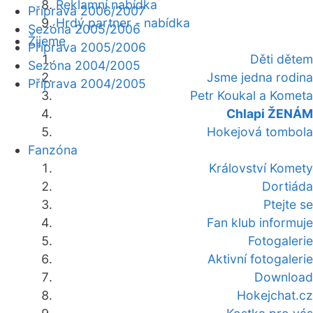
Reklamní nabídka
Příprava 2006/2007
Hrdý partner - nabídka
Sezóna 2005/2006
Žijeme
Příprava 2005/2006
Děti dětem
Sezóna 2004/2005
Jsme jedna rodina
Příprava 2004/2005
Petr Koukal a Kometa
Chlapi ŽENÁM
Hokejová tombola
Fanzóna
Království Komety
Dortiáda
Ptejte se
Fan klub informuje
Fotogalerie
Aktivní fotogalerie
Download
Hokejchat.cz