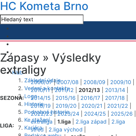
HC Kometa Brno
Zápasy »
Výsledky
extraligy
Klub
Základní údaje
2006/07
|
2007/08
|
2008/09
|
2009/10
|
Vedení a kontakty
2010/11
|
2011/12
|
2012/13
|
2013/14
|
Logo
SEZONA:
2014/15
|
2015/16
|
2016/17
|
2017/18
|
Historie
2018/19
|
2019/20
|
2020/21
|
2021/22
|
Podrobná historie
2022/23
|
2023/24
|
2024/25
|
2025/26
|
Ke stažení
extraliga
|
1.liga
|
2.liga západ
|
2.liga
LIGA:
Kariéra
střed
|
2.liga východ
|
Redakce webu