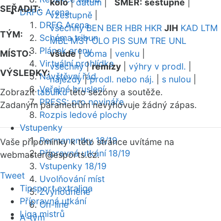
kolo
|
datum
|
SMĚR:
sestupně
|
SEŘADIT:
DRFG Arena
vzestupně
|
DRFG Arena
všechny
BEN
BER
HBR
HKR
JIH
KAD
LTM
TÝM:
Schéma tribun
MBL
MST
OLO
PIS
SUM
TRE
UNL
Plánek areny
MÍSTO:
všude
|
doma
|
venku
|
Virtuální prohlídka
všechny
|
remízy
|
výhry v prodl.
|
VÝSLEDKY:
Návštěvní řád
nájezdy
|
prodl. nebo náj.
|
s nulou
|
Veřejné bruslení
Zobrazit
tabulku
této sezóny a soutěže.
PRESS: pro novináře
Zadaným parametrům nevyhovuje žádný zápas.
Rozpis ledové plochy
Vstupenky
Permanentky 18/19
Vaše připomínky k této stránce uvítáme na
Přípravná utkání 18/19
webmaster
@esports.cz.
Vstupenky 18/19
Tweet
Uvolňování míst
Tipsport extraliga
Zvýhodněné
Přípravná utkání
On-line
Liga mistrů
A-tým