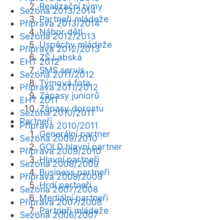
Realizační týmy
Sezóna 2013/2014
Partneři mládeže
Příprava 2013/2014
Nábor dětí
Sezóna 2012/2013
Úspěchy mládeže
Příprava 2012/2013
ZŠ Labská
EHT 2012
SMS servis
Sezóna 2011/2012
Týmová fota
Příprava 2011/2012
Zápasy juniorů
EHT 2011
Zápasy dorostu
Sezóna 2010/2011
Partneři
Příprava 2010/2011
Generální partner
Sezóna 2009/2010
GOLD hlavní partner
Příprava 2009/2010
Hlavní partneři
Sezóna 2008/2009
Business partneři
Příprava 2008/2009
Hrdí partneři
Sezóna 2007/2008
Mediální partneři
Příprava 2007/2008
Partneři mládeže
Sezóna 2006/2007