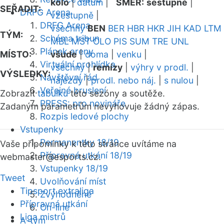
kolo
|
datum
|
SMĚR:
sestupně
|
SEŘADIT:
DRFG Arena
vzestupně
|
DRFG Arena
všechny
BEN
BER
HBR
HKR
JIH
KAD
LTM
TÝM:
Schéma tribun
MBL
MST
OLO
PIS
SUM
TRE
UNL
Plánek areny
MÍSTO:
všude
|
doma
|
venku
|
Virtuální prohlídka
všechny
|
remízy
|
výhry v prodl.
|
VÝSLEDKY:
Návštěvní řád
nájezdy
|
prodl. nebo náj.
|
s nulou
|
Veřejné bruslení
Zobrazit
tabulku
této sezóny a soutěže.
PRESS: pro novináře
Zadaným parametrům nevyhovuje žádný zápas.
Rozpis ledové plochy
Vstupenky
Permanentky 18/19
Vaše připomínky k této stránce uvítáme na
Přípravná utkání 18/19
webmaster
@esports.cz.
Vstupenky 18/19
Tweet
Uvolňování míst
Tipsport extraliga
Zvýhodněné
Přípravná utkání
On-line
Liga mistrů
A-tým