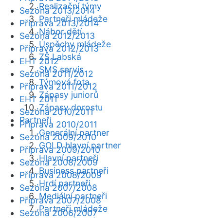
Realizační týmy
Sezóna 2013/2014
Partneři mládeže
Příprava 2013/2014
Nábor dětí
Sezóna 2012/2013
Úspěchy mládeže
Příprava 2012/2013
ZŠ Labská
EHT 2012
SMS servis
Sezóna 2011/2012
Týmová fota
Příprava 2011/2012
Zápasy juniorů
EHT 2011
Zápasy dorostu
Sezóna 2010/2011
Partneři
Příprava 2010/2011
Generální partner
Sezóna 2009/2010
GOLD hlavní partner
Příprava 2009/2010
Hlavní partneři
Sezóna 2008/2009
Business partneři
Příprava 2008/2009
Hrdí partneři
Sezóna 2007/2008
Mediální partneři
Příprava 2007/2008
Partneři mládeže
Sezóna 2006/2007