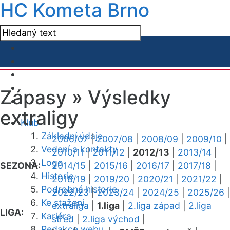
HC Kometa Brno
Zápasy »
Výsledky
extraligy
Klub
Základní údaje
2006/07
|
2007/08
|
2008/09
|
2009/10
|
Vedení a kontakty
2010/11
|
2011/12
|
2012/13
|
2013/14
|
Logo
SEZONA:
2014/15
|
2015/16
|
2016/17
|
2017/18
|
Historie
2018/19
|
2019/20
|
2020/21
|
2021/22
|
Podrobná historie
2022/23
|
2023/24
|
2024/25
|
2025/26
|
Ke stažení
extraliga
|
1.liga
|
2.liga západ
|
2.liga
LIGA:
Kariéra
střed
|
2.liga východ
|
Redakce webu