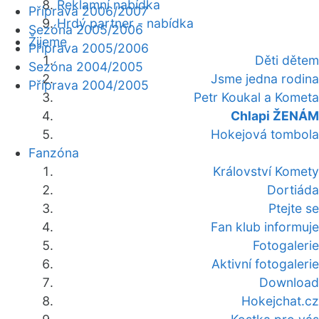
Reklamní nabídka
Příprava 2006/2007
Hrdý partner - nabídka
Sezóna 2005/2006
Žijeme
Příprava 2005/2006
Děti dětem
Sezóna 2004/2005
Jsme jedna rodina
Příprava 2004/2005
Petr Koukal a Kometa
Chlapi ŽENÁM
Hokejová tombola
Fanzóna
Království Komety
Dortiáda
Ptejte se
Fan klub informuje
Fotogalerie
Aktivní fotogalerie
Download
Hokejchat.cz